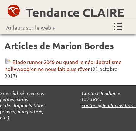
Tendance CLAIRE
Ailleurs sur le web
Articles de Marion Bordes
Blade runner 2049 ou quand le néo-libéralisme
hollywoodien ne nous fait plus rêver
(21 octobre
2017)
Site réalisé avec nos
Contact Tendance
petites mains
CLAIRE :
et des logiciels libres
contact@tendanceclaire
(emacs, notepad++,
etc.).