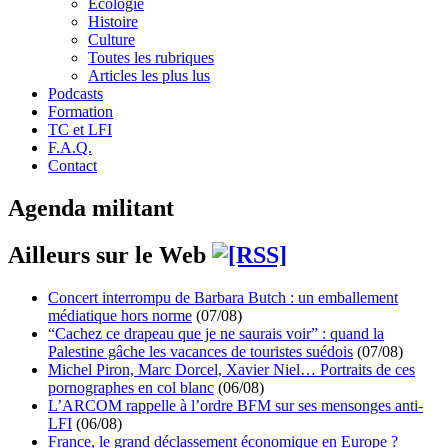
Écologie
Histoire
Culture
Toutes les rubriques
Articles les plus lus
Podcasts
Formation
TC et LFI
F.A.Q.
Contact
Agenda militant
Ailleurs sur le Web
Concert interrompu de Barbara Butch : un emballement
médiatique hors norme
(07/08)
“Cachez ce drapeau que je ne saurais voir” : quand la
Palestine gâche les vacances de touristes suédois
(07/08)
Michel Piron, Marc Dorcel, Xavier Niel… Portraits de ces
pornographes en col blanc
(06/08)
L’ARCOM rappelle à l’ordre BFM sur ses mensonges anti-
LFI
(06/08)
France, le grand déclassement économique en Europe ?