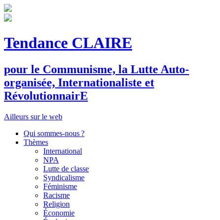
Tendance CLAIRE
pour le
C
ommunisme, la
L
utte
A
uto-
organisée,
I
nternationaliste et
R
évolutionnair
E
Ailleurs sur le web
Qui sommes-nous ?
Thèmes
International
NPA
Lutte de classe
Syndicalisme
Féminisme
Racisme
Religion
Économie