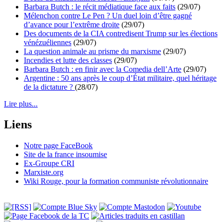
Barbara Butch : le récit médiatique face aux faits
(29/07)
Mélenchon contre Le Pen ? Un duel loin d’être gagné
d’avance pour l’extrême droite
(29/07)
Des documents de la CIA contredisent Trump sur les élections
vénézuéliennes
(29/07)
La question animale au prisme du marxisme
(29/07)
Incendies et lutte des classes
(29/07)
Barbara Butch : en finir avec la Comedia dell’Arte
(29/07)
Argentine : 50 ans après le coup d’État militaire, quel héritage
de la dictature ?
(28/07)
Lire plus...
Liens
Notre page FaceBook
Site de la france insoumise
Ex-Groupe CRI
Marxiste.org
Wiki Rouge, pour la formation communiste révolutionnaire