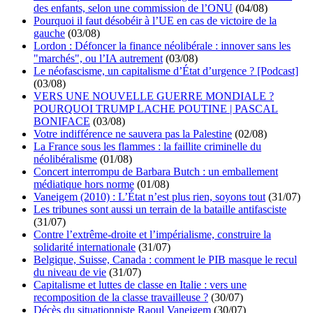
des enfants, selon une commission de l’ONU
(04/08)
Pourquoi il faut désobéir à l’UE en cas de victoire de la
gauche
(03/08)
Lordon : Défoncer la finance néolibérale : innover sans les
"marchés", ou l’IA autrement
(03/08)
Le néofascisme, un capitalisme d’État d’urgence ? [Podcast]
(03/08)
VERS UNE NOUVELLE GUERRE MONDIALE ?
POURQUOI TRUMP LACHE POUTINE | PASCAL
BONIFACE
(03/08)
Votre indifférence ne sauvera pas la Palestine
(02/08)
La France sous les flammes : la faillite criminelle du
néolibéralisme
(01/08)
Concert interrompu de Barbara Butch : un emballement
médiatique hors norme
(01/08)
Vaneigem (2010) : L’État n’est plus rien, soyons tout
(31/07)
Les tribunes sont aussi un terrain de la bataille antifasciste
(31/07)
Contre l’extrême-droite et l’impérialisme, construire la
solidarité internationale
(31/07)
Belgique, Suisse, Canada : comment le PIB masque le recul
du niveau de vie
(31/07)
Capitalisme et luttes de classe en Italie : vers une
recomposition de la classe travailleuse ?
(30/07)
Décès du situationniste Raoul Vaneigem
(30/07)