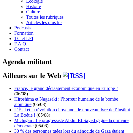
Écologie
Histoire
Culture
Toutes les rubriques
Articles les plus lus
Podcasts
Formation
TC et LFI
F.A.Q.
Contact
Agenda militant
Ailleurs sur le Web
France, le grand déclassement économique en Europe ?
(06/08)
Hiroshima et Nagasaki : l’horreur humaine de la bombe
atomique
(06/08)
L’État et la révolution citoyenne : le nouveau livre de l’Institut
La Boétie !
(05/08)
Michigan : Le progressiste Abdul El-Sayed gagne la primaire
démocrate
(05/08)
30 % des personnes tuées lors du génocide de Gaza étaient