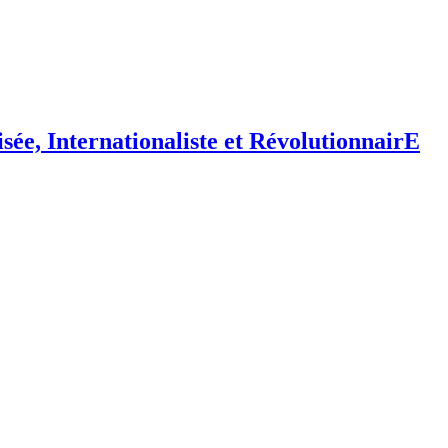
isée,
I
nternationaliste et
R
évolutionnair
E