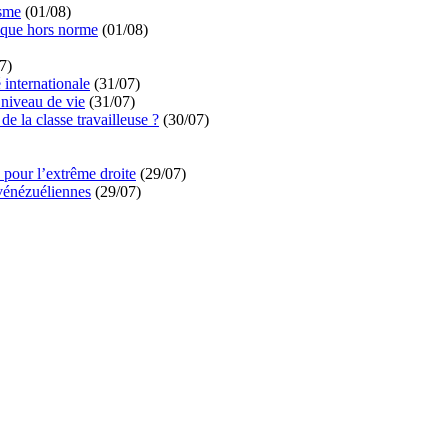
isme
(01/08)
ique hors norme
(01/08)
7)
é internationale
(31/07)
niveau de vie
(31/07)
de la classe travailleuse ?
(30/07)
pour l’extrême droite
(29/07)
vénézuéliennes
(29/07)