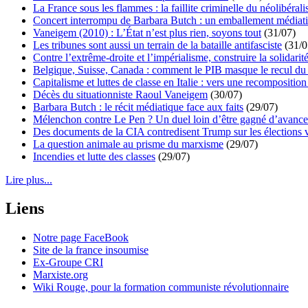
La France sous les flammes : la faillite criminelle du néolibéral
Concert interrompu de Barbara Butch : un emballement médiat
Vaneigem (2010) : L’État n’est plus rien, soyons tout
(31/07)
Les tribunes sont aussi un terrain de la bataille antifasciste
(31/0
Contre l’extrême-droite et l’impérialisme, construire la solidarit
Belgique, Suisse, Canada : comment le PIB masque le recul du 
Capitalisme et luttes de classe en Italie : vers une recomposition 
Décès du situationniste Raoul Vaneigem
(30/07)
Barbara Butch : le récit médiatique face aux faits
(29/07)
Mélenchon contre Le Pen ? Un duel loin d’être gagné d’avance 
Des documents de la CIA contredisent Trump sur les élections 
La question animale au prisme du marxisme
(29/07)
Incendies et lutte des classes
(29/07)
Lire plus...
Liens
Notre page FaceBook
Site de la france insoumise
Ex-Groupe CRI
Marxiste.org
Wiki Rouge, pour la formation communiste révolutionnaire