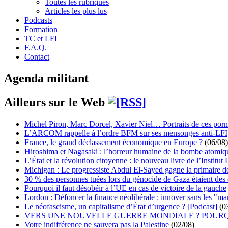
Toutes les rubriques
Articles les plus lus
Podcasts
Formation
TC et LFI
F.A.Q.
Contact
Agenda militant
Ailleurs sur le Web
Michel Piron, Marc Dorcel, Xavier Niel… Portraits de ces porn
L’ARCOM rappelle à l’ordre BFM sur ses mensonges anti-LFI
France, le grand déclassement économique en Europe ?
(06/08)
Hiroshima et Nagasaki : l’horreur humaine de la bombe atomiq
L’État et la révolution citoyenne : le nouveau livre de l’Institut 
Michigan : Le progressiste Abdul El-Sayed gagne la primaire 
30 % des personnes tuées lors du génocide de Gaza étaient de
Pourquoi il faut désobéir à l’UE en cas de victoire de la gauche
Lordon : Défoncer la finance néolibérale : innover sans les "ma
Le néofascisme, un capitalisme d’État d’urgence ? [Podcast]
(0
VERS UNE NOUVELLE GUERRE MONDIALE ? POURQ
Votre indifférence ne sauvera pas la Palestine
(02/08)