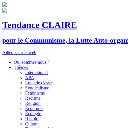
Tendance CLAIRE
pour le
C
ommunisme, la
L
utte
A
uto-organ
Ailleurs sur le web
Qui sommes-nous ?
Thèmes
International
NPA
Lutte de classe
Syndicalisme
Féminisme
Racisme
Religion
Économie
Écologie
Histoire
Culture