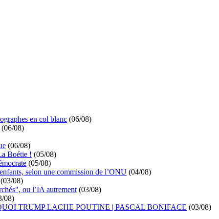
ographes en col blanc
(06/08)
(06/08)
ue
(06/08)
La Boétie !
(05/08)
démocrate
(05/08)
s enfants, selon une commission de l’ONU
(04/08)
(03/08)
rchés", ou l’IA autrement
(03/08)
3/08)
UOI TRUMP LACHE POUTINE | PASCAL BONIFACE
(03/08)