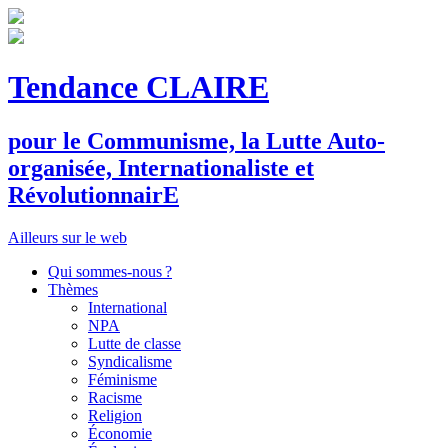
Tendance CLAIRE
pour le
C
ommunisme, la
L
utte
A
uto-
organisée,
I
nternationaliste et
R
évolutionnair
E
Ailleurs sur le web
Qui sommes-nous ?
Thèmes
International
NPA
Lutte de classe
Syndicalisme
Féminisme
Racisme
Religion
Économie