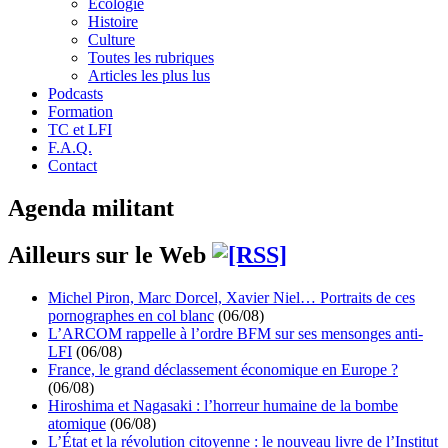
Écologie
Histoire
Culture
Toutes les rubriques
Articles les plus lus
Podcasts
Formation
TC et LFI
F.A.Q.
Contact
Agenda militant
Ailleurs sur le Web
Michel Piron, Marc Dorcel, Xavier Niel… Portraits de ces
pornographes en col blanc
(06/08)
L’ARCOM rappelle à l’ordre BFM sur ses mensonges anti-
LFI
(06/08)
France, le grand déclassement économique en Europe ?
(06/08)
Hiroshima et Nagasaki : l’horreur humaine de la bombe
atomique
(06/08)
L’État et la révolution citoyenne : le nouveau livre de l’Institut