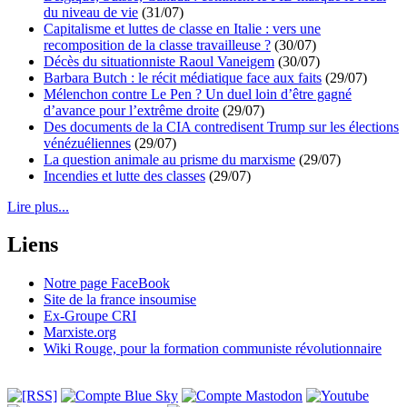
du niveau de vie
(31/07)
Capitalisme et luttes de classe en Italie : vers une
recomposition de la classe travailleuse ?
(30/07)
Décès du situationniste Raoul Vaneigem
(30/07)
Barbara Butch : le récit médiatique face aux faits
(29/07)
Mélenchon contre Le Pen ? Un duel loin d’être gagné
d’avance pour l’extrême droite
(29/07)
Des documents de la CIA contredisent Trump sur les élections
vénézuéliennes
(29/07)
La question animale au prisme du marxisme
(29/07)
Incendies et lutte des classes
(29/07)
Lire plus...
Liens
Notre page FaceBook
Site de la france insoumise
Ex-Groupe CRI
Marxiste.org
Wiki Rouge, pour la formation communiste révolutionnaire