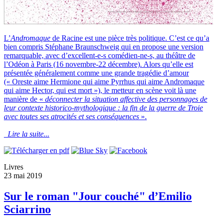
L’
Andromaque
de Racine est une pièce très politique. C’est ce qu’a
bien compris Stéphane Braunschweig qui en propose une version
remarquable, avec d’excellent-e-s comédien-ne-s, au théâtre de
l’Odéon à Paris (16 novembre-22 décembre). Alors qu’elle est
présentée généralement comme une grande tragédie d’amour
(« Oreste aime Hermione qui aime Pyrrhus qui aime Andromaque
qui aime Hector, qui est mort »), le metteur en scène voit là une
manière de «
déconnecter la situation affective des personnages de
leur contexte historico-mythologique : la fin de la guerre de Troie
avec toutes ses atrocités et ses conséquences
».
Lire la suite...
Livres
23 mai 2019
Sur le roman "Jour couché" d’Emilio
Sciarrino