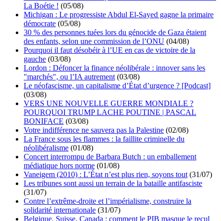
La Boétie !
(05/08)
Michigan : Le progressiste Abdul El-Sayed gagne la primaire
démocrate
(05/08)
30 % des personnes tuées lors du génocide de Gaza étaient
des enfants, selon une commission de l’ONU
(04/08)
Pourquoi il faut désobéir à l’UE en cas de victoire de la
gauche
(03/08)
Lordon : Défoncer la finance néolibérale : innover sans les
"marchés", ou l’IA autrement
(03/08)
Le néofascisme, un capitalisme d’État d’urgence ? [Podcast]
(03/08)
VERS UNE NOUVELLE GUERRE MONDIALE ?
POURQUOI TRUMP LACHE POUTINE | PASCAL
BONIFACE
(03/08)
Votre indifférence ne sauvera pas la Palestine
(02/08)
La France sous les flammes : la faillite criminelle du
néolibéralisme
(01/08)
Concert interrompu de Barbara Butch : un emballement
médiatique hors norme
(01/08)
Vaneigem (2010) : L’État n’est plus rien, soyons tout
(31/07)
Les tribunes sont aussi un terrain de la bataille antifasciste
(31/07)
Contre l’extrême-droite et l’impérialisme, construire la
solidarité internationale
(31/07)
Belgique, Suisse, Canada : comment le PIB masque le recul