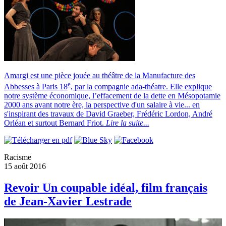
Amargi est une pièce jouée au théâtre de la Manufacture des
e
Abbesses à Paris 18
, par la compagnie ada-théatre. Elle explique
notre système économique, l’effacement de la dette en Mésopotamie
2000 ans avant notre ère, la perspective d'un salaire à vie... en
s'inspirant des travaux de David Graeber, Frédéric Lordon, André
Orléan et surtout Bernard Friot.
Lire la suite...
Racisme
15 août 2016
Revoir Un coupable idéal, film français
de Jean-Xavier Lestrade