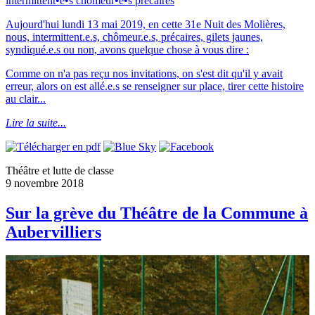
intermittent•e•s chômeur•e•s précaires
Aujourd'hui lundi 13 mai 2019, en cette 31e Nuit des Molières,
nous, intermittent.e.s, chômeur.e.s, précaires, gilets jaunes,
syndiqué.e.s ou non, avons quelque chose à vous dire :
Comme on n'a pas reçu nos invitations, on s'est dit qu'il y avait
erreur, alors on est allé.e.s se renseigner sur place, tirer cette histoire
au clair...
Lire la suite...
Théâtre et lutte de classe
9 novembre 2018
Sur la grève du Théâtre de la Commune à
Aubervilliers