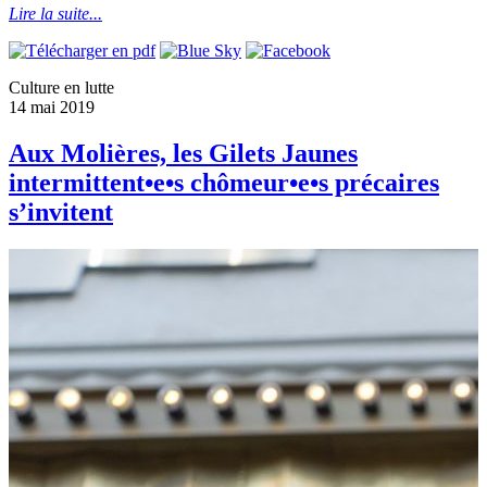
Lire la suite...
Culture en lutte
14 mai 2019
Aux Molières, les Gilets Jaunes
intermittent•e•s chômeur•e•s précaires
s’invitent