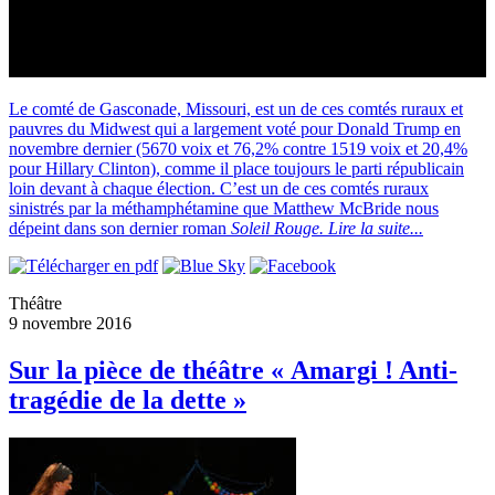
Le comté de Gasconade, Missouri, est un de ces comtés ruraux et
pauvres du Midwest qui a largement voté pour Donald Trump en
novembre dernier (5670 voix et 76,2% contre 1519 voix et 20,4%
pour Hillary Clinton), comme il place toujours le parti républicain
loin devant à chaque élection. C’est un de ces comtés ruraux
sinistrés par la méthamphétamine que Matthew McBride nous
dépeint dans son dernier roman
Soleil Rouge.
Lire la suite...
Théâtre
9 novembre 2016
Sur la pièce de théâtre « Amargi ! Anti-
tragédie de la dette »