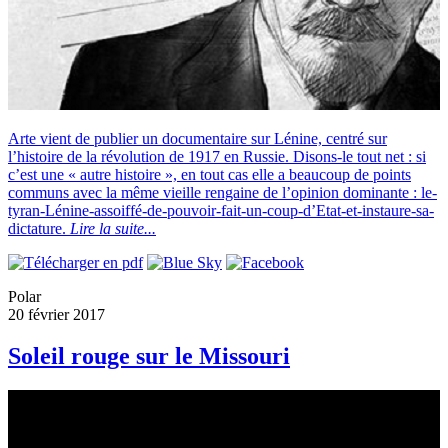
Arte vient de publier un documentaire sur Lénine, centré sur
l’histoire de la révolution de 1917 en Russie. Disons-le tout net : si
c’est une « autre histoire », en tout cas elle a beaucoup de points
communs avec la même vieille rengaine de l’opinion dominante : le-
tyran-Lénine-assoiffé-de-pouvoir-fait-un-coup-d’Etat-et-instaure-sa-
dictature.
Lire la suite...
Polar
20 février 2017
Soleil rouge sur le Missouri