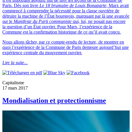
Il est important aujourd’hui de tirer les leçons de la Commune de
Paris. Dès son livre
Le 18 brumaire de Louis Bonaparte
, Marx avait
commencé à comprendre la nécessité pour la classe ouvrière de
détruire la machine de l’État bourgeois, marquant par là une avancée
sur le
Manifeste du Parti communiste
qui, lui, ne posait pas encore
la question d’un État ouvrier. Pour Marx, l’expérience de la
Commune est la confirmation historique de ce qu’il avait conçu.
Nous allons tâcher, par ce compte-rendu de lecture, de montrer en
quoi l’expérience de la Commune de Paris demeure aujourd’hui une
expérience centrale du mouvement ouvrier.
Lire la suite...
Capitalisme
17 mars 2017
Mondialisation et protectionnisme