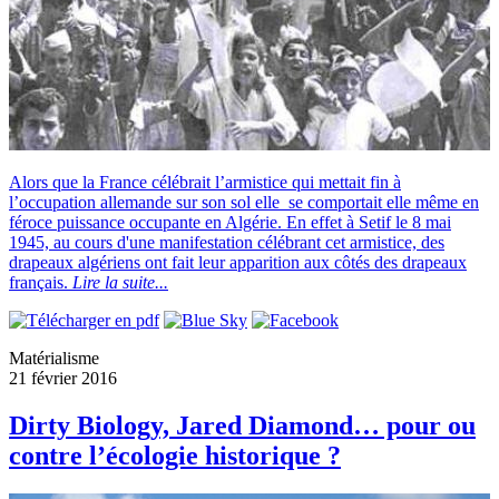
Alors que la France célébrait l’armistice qui mettait fin à
l’occupation allemande sur son sol elle se comportait elle même en
féroce puissance occupante en Algérie. En effet à Setif le 8 mai
1945, au cours d'une manifestation célébrant cet armistice, des
drapeaux algériens ont fait leur apparition aux côtés des drapeaux
français.
Lire la suite...
Matérialisme
21 février 2016
Dirty Biology, Jared Diamond… pour ou
contre l’écologie historique ?