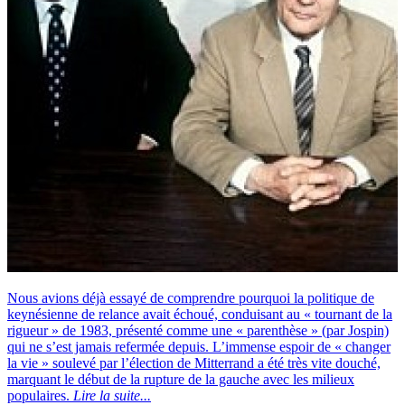
Nous avions déjà essayé de comprendre pourquoi la politique de
keynésienne de relance avait échoué, conduisant au « tournant de la
rigueur » de 1983, présenté comme une « parenthèse » (par Jospin)
qui ne s’est jamais refermée depuis. L’immense espoir de « changer
la vie » soulevé par l’élection de Mitterrand a été très vite douché,
marquant le début de la rupture de la gauche avec les milieux
populaires.
Lire la suite...