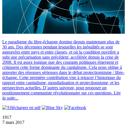
Le paradigme du libre-échange domine depuis maintenant plus de
30 ans. Des décennies pendant lesquelles les inégalités se sont
aggravées entre pays et entre classes, et où la condition ouvrière a
subi une précarisation sans précédent, accélérée depuis la crise de
2008. Il est assez logique que des courants politiques émergent et
critiquent cette forme dominante du capitalisme. Cela nous oblige à
apporter des réponses sérieuses dans le débat protectionnisme / libre-
échange. Cette première contribution vise à retracer l’historique du
rapport entre capitalisme, mondialisation et protectionnisme, et les
perspectives actuelles. D’autres suivront, pour proposer un
positionnement communiste révolutionnaire sur ces questions.
Lire
la suite...
1917
7 mars 2017