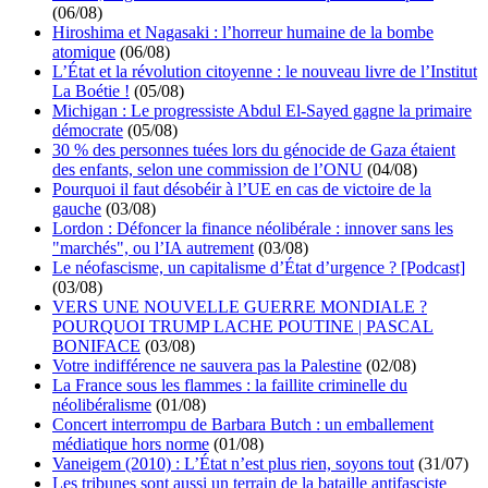
(06/08)
Hiroshima et Nagasaki : l’horreur humaine de la bombe
atomique
(06/08)
L’État et la révolution citoyenne : le nouveau livre de l’Institut
La Boétie !
(05/08)
Michigan : Le progressiste Abdul El-Sayed gagne la primaire
démocrate
(05/08)
30 % des personnes tuées lors du génocide de Gaza étaient
des enfants, selon une commission de l’ONU
(04/08)
Pourquoi il faut désobéir à l’UE en cas de victoire de la
gauche
(03/08)
Lordon : Défoncer la finance néolibérale : innover sans les
"marchés", ou l’IA autrement
(03/08)
Le néofascisme, un capitalisme d’État d’urgence ? [Podcast]
(03/08)
VERS UNE NOUVELLE GUERRE MONDIALE ?
POURQUOI TRUMP LACHE POUTINE | PASCAL
BONIFACE
(03/08)
Votre indifférence ne sauvera pas la Palestine
(02/08)
La France sous les flammes : la faillite criminelle du
néolibéralisme
(01/08)
Concert interrompu de Barbara Butch : un emballement
médiatique hors norme
(01/08)
Vaneigem (2010) : L’État n’est plus rien, soyons tout
(31/07)
Les tribunes sont aussi un terrain de la bataille antifasciste