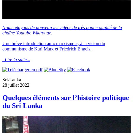
Nous relayons de nouveau les vidéos de très bonne qualité de la
chaîne Youtube Wikirouge.
Une brève introduction au « marxisme », à la vision du
communisme de Karl Marx et Friedrich Engels.
Lire la suite...
Sri-Lanka
28 juillet 2022
Quelques éléments sur l’histoire politique
du Sri Lanka