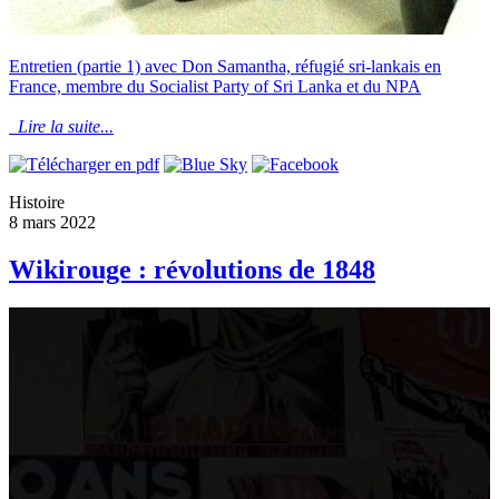
Entretien (partie 1) avec Don Samantha, réfugié sri-lankais en
France, membre du Socialist Party of Sri Lanka et du NPA
Lire la suite...
Histoire
8 mars 2022
Wikirouge : révolutions de 1848