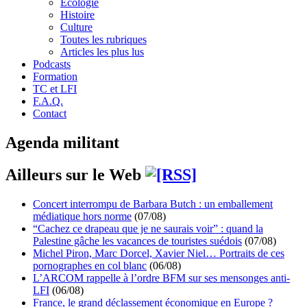
Écologie
Histoire
Culture
Toutes les rubriques
Articles les plus lus
Podcasts
Formation
TC et LFI
F.A.Q.
Contact
Agenda militant
Ailleurs sur le Web
Concert interrompu de Barbara Butch : un emballement
médiatique hors norme
(07/08)
“Cachez ce drapeau que je ne saurais voir” : quand la
Palestine gâche les vacances de touristes suédois
(07/08)
Michel Piron, Marc Dorcel, Xavier Niel… Portraits de ces
pornographes en col blanc
(06/08)
L’ARCOM rappelle à l’ordre BFM sur ses mensonges anti-
LFI
(06/08)
France, le grand déclassement économique en Europe ?