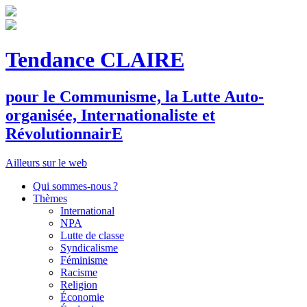
Tendance CLAIRE
pour le
C
ommunisme, la
L
utte
A
uto-
organisée,
I
nternationaliste et
R
évolutionnair
E
Ailleurs sur le web
Qui sommes-nous ?
Thèmes
International
NPA
Lutte de classe
Syndicalisme
Féminisme
Racisme
Religion
Économie