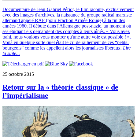
Documentaire de Jean-Gabriel Périot, le film raconte, exclusivement
avec des images d'archives, la naissance du groupe radical marxiste
allemand appelé RAF (pour Fraction Armée Rouge) à la fin des
années 1960. Il débute dans l'Allemagne post-nazie, au moment où
ses étudiant-e-s demandent des comptes à leurs aînés. « Vous avez
trahi, nous voulons vous montrer qu'une autre voie est possible ! ».
Voilà en quelque sorte quel était le cri de ralliement de ces “petits-
bourgeois” comme les appellent alors les journalistes libéraux.
Lire
la suite...
25 octobre 2015
Retour sur la « théorie classique » de
l’impérialisme