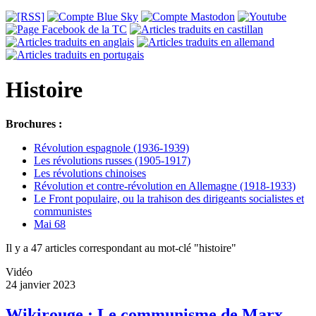
Histoire
Brochures :
Révolution espagnole (1936-1939)
Les révolutions russes (1905-1917)
Les révolutions chinoises
Révolution et contre-révolution en Allemagne (1918-1933)
Le Front populaire, ou la trahison des dirigeants socialistes et
communistes
Mai 68
Il y a 47 articles correspondant au mot-clé "histoire"
Vidéo
24 janvier 2023
Wikirouge : Le communisme de Marx