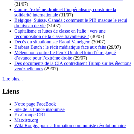
(31/07)
Contre l’extrême-droite et l’impérialisme, construire la
solidarité internationale
(31/07)
Belgique, Suisse, Canada : comment le PIB masque le recul
du niveau de vie
(31/07)
Capitalisme et luttes de classe en Italie : vers une
recomposition de la classe travailleuse ?
(30/07)
Décès du situationniste Raoul Vaneigem
(30/07)
Barbara Butch : le récit médiatique face aux faits
(29/07)
Mélenchon contre Le Pen ? Un duel loin d’être gagné
d’avance pour l’extrême droite
(29/07)
Des documents de la CIA contredisent Trump sur les élections
vénézuéliennes
(29/07)
Lire plus...
Liens
Notre page FaceBook
Site de la france insoumise
Ex-Groupe CRI
Marxiste.org
Wiki Rouge, pour la formation communiste révolutionnaire