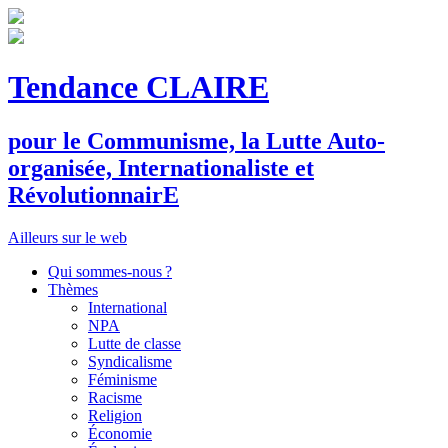
Tendance CLAIRE
pour le
C
ommunisme, la
L
utte
A
uto-
organisée,
I
nternationaliste et
R
évolutionnair
E
Ailleurs sur le web
Qui sommes-nous ?
Thèmes
International
NPA
Lutte de classe
Syndicalisme
Féminisme
Racisme
Religion
Économie