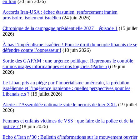
en Iran
(20 juin 2026)
Accords Iran-USA : échec étasunien, renforcement iranien
provisoire, isolement israélien
(24 juin 2026)
Chronique de la campagne présidentielle 2027 – épisode 1
(15 juillet
2026)
À bas l’impérialisme israélien ! Pour le droit du peuple libanais de se
défendre contre l’oppresseur !
(10 juin 2026)
Sortie des GAFAM : une urgence politique. Reprenons le contrôle
sur nos usages informatiques et nos logiciels (Partie 5)
(19 juin
2026)
Le Liban pris au piège par l’impérialisme américain, la prédation
israélienne et l’ingérence iranienne : quelles perspectives pour les
Libanais.e.s ?
(15 juillet 2026)
Alerte : l’Assemblée nationale vote le permis de tuer XXL
(19 juillet
2026)
Femmes et enfants victimes de VSS : que faire de la police et de la
justice ?
(18 juin 2026)
Echo d’Iran n°30 : Bulletin d’informations sur le mouvement ouvrier