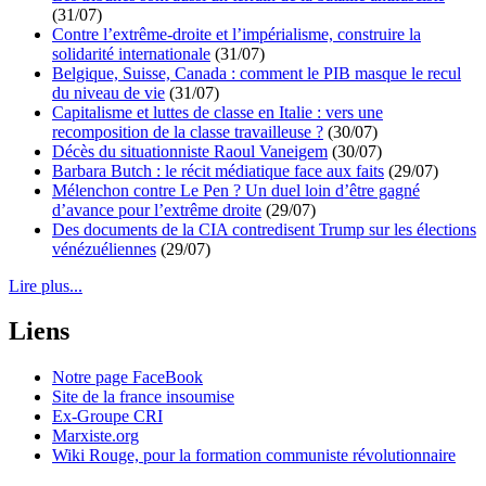
(31/07)
Contre l’extrême-droite et l’impérialisme, construire la
solidarité internationale
(31/07)
Belgique, Suisse, Canada : comment le PIB masque le recul
du niveau de vie
(31/07)
Capitalisme et luttes de classe en Italie : vers une
recomposition de la classe travailleuse ?
(30/07)
Décès du situationniste Raoul Vaneigem
(30/07)
Barbara Butch : le récit médiatique face aux faits
(29/07)
Mélenchon contre Le Pen ? Un duel loin d’être gagné
d’avance pour l’extrême droite
(29/07)
Des documents de la CIA contredisent Trump sur les élections
vénézuéliennes
(29/07)
Lire plus...
Liens
Notre page FaceBook
Site de la france insoumise
Ex-Groupe CRI
Marxiste.org
Wiki Rouge, pour la formation communiste révolutionnaire