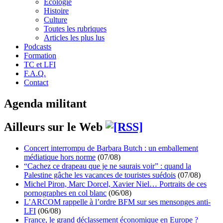
Écologie
Histoire
Culture
Toutes les rubriques
Articles les plus lus
Podcasts
Formation
TC et LFI
F.A.Q.
Contact
Agenda militant
Ailleurs sur le Web
Concert interrompu de Barbara Butch : un emballement
médiatique hors norme
(07/08)
“Cachez ce drapeau que je ne saurais voir” : quand la
Palestine gâche les vacances de touristes suédois
(07/08)
Michel Piron, Marc Dorcel, Xavier Niel… Portraits de ces
pornographes en col blanc
(06/08)
L’ARCOM rappelle à l’ordre BFM sur ses mensonges anti-
LFI
(06/08)
France, le grand déclassement économique en Europe ?