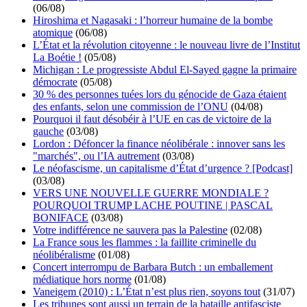
(06/08)
Hiroshima et Nagasaki : l’horreur humaine de la bombe
atomique
(06/08)
L’État et la révolution citoyenne : le nouveau livre de l’Institut
La Boétie !
(05/08)
Michigan : Le progressiste Abdul El-Sayed gagne la primaire
démocrate
(05/08)
30 % des personnes tuées lors du génocide de Gaza étaient
des enfants, selon une commission de l’ONU
(04/08)
Pourquoi il faut désobéir à l’UE en cas de victoire de la
gauche
(03/08)
Lordon : Défoncer la finance néolibérale : innover sans les
"marchés", ou l’IA autrement
(03/08)
Le néofascisme, un capitalisme d’État d’urgence ? [Podcast]
(03/08)
VERS UNE NOUVELLE GUERRE MONDIALE ?
POURQUOI TRUMP LACHE POUTINE | PASCAL
BONIFACE
(03/08)
Votre indifférence ne sauvera pas la Palestine
(02/08)
La France sous les flammes : la faillite criminelle du
néolibéralisme
(01/08)
Concert interrompu de Barbara Butch : un emballement
médiatique hors norme
(01/08)
Vaneigem (2010) : L’État n’est plus rien, soyons tout
(31/07)
Les tribunes sont aussi un terrain de la bataille antifasciste