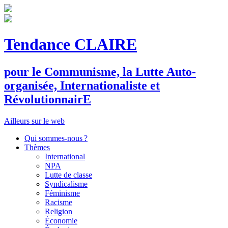
Tendance CLAIRE
pour le
C
ommunisme, la
L
utte
A
uto-
organisée,
I
nternationaliste et
R
évolutionnair
E
Ailleurs sur le web
Qui sommes-nous ?
Thèmes
International
NPA
Lutte de classe
Syndicalisme
Féminisme
Racisme
Religion
Économie