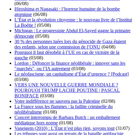
(06/08)
Hiroshima et Nagasaki : l’horreur humaine de la bombe
atomique
(06/08)
L’État et la révolution citoyenne : le nouveau livre de l’Institut
La Boétie !
(05/08)
Michigan : Le progressiste Abdul El-Sayed gagne la primaire
démocrate
(05/08)
30 % des personnes tuées lors du génocide de Gaza étaient
des enfants, selon une commission de l’ONU
(04/08)
Pourquoi il faut désobéir à l’UE en cas de victoire de la
gauche
(03/08)
Lordon : Défoncer la finance néolibérale : innover sans les
"marchés", ou l’IA autrement
(03/08)
Le néofascisme, un capitalisme d’État d’urgence ? [Podcast]
(03/08)
VERS UNE NOUVELLE GUERRE MONDIALE ?
POURQUOI TRUMP LACHE POUTINE | PASCAL
BONIFACE
(03/08)
Votre indifférence ne sauvera pas la Palestine
(02/08)
La France sous les flammes : la faillite criminelle du
néolibéralisme
(01/08)
Concert interrompu de Barbara Butch : un emballement
médiatique hors norme
(01/08)
Vaneigem (2010) : L’État n’est plus rien, soyons tout
(31/07)
Les tribunes sont aussi un terrain de la bataille antifasciste