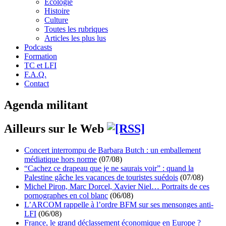
Écologie
Histoire
Culture
Toutes les rubriques
Articles les plus lus
Podcasts
Formation
TC et LFI
F.A.Q.
Contact
Agenda militant
Ailleurs sur le Web
Concert interrompu de Barbara Butch : un emballement
médiatique hors norme
(07/08)
“Cachez ce drapeau que je ne saurais voir” : quand la
Palestine gâche les vacances de touristes suédois
(07/08)
Michel Piron, Marc Dorcel, Xavier Niel… Portraits de ces
pornographes en col blanc
(06/08)
L’ARCOM rappelle à l’ordre BFM sur ses mensonges anti-
LFI
(06/08)
France, le grand déclassement économique en Europe ?