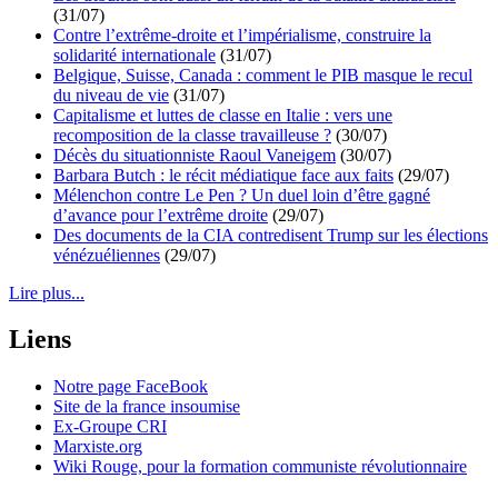
(31/07)
Contre l’extrême-droite et l’impérialisme, construire la
solidarité internationale
(31/07)
Belgique, Suisse, Canada : comment le PIB masque le recul
du niveau de vie
(31/07)
Capitalisme et luttes de classe en Italie : vers une
recomposition de la classe travailleuse ?
(30/07)
Décès du situationniste Raoul Vaneigem
(30/07)
Barbara Butch : le récit médiatique face aux faits
(29/07)
Mélenchon contre Le Pen ? Un duel loin d’être gagné
d’avance pour l’extrême droite
(29/07)
Des documents de la CIA contredisent Trump sur les élections
vénézuéliennes
(29/07)
Lire plus...
Liens
Notre page FaceBook
Site de la france insoumise
Ex-Groupe CRI
Marxiste.org
Wiki Rouge, pour la formation communiste révolutionnaire