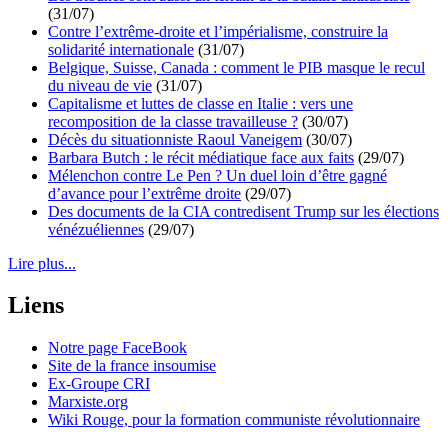
(31/07)
Contre l’extrême-droite et l’impérialisme, construire la
solidarité internationale
(31/07)
Belgique, Suisse, Canada : comment le PIB masque le recul
du niveau de vie
(31/07)
Capitalisme et luttes de classe en Italie : vers une
recomposition de la classe travailleuse ?
(30/07)
Décès du situationniste Raoul Vaneigem
(30/07)
Barbara Butch : le récit médiatique face aux faits
(29/07)
Mélenchon contre Le Pen ? Un duel loin d’être gagné
d’avance pour l’extrême droite
(29/07)
Des documents de la CIA contredisent Trump sur les élections
vénézuéliennes
(29/07)
Lire plus...
Liens
Notre page FaceBook
Site de la france insoumise
Ex-Groupe CRI
Marxiste.org
Wiki Rouge, pour la formation communiste révolutionnaire