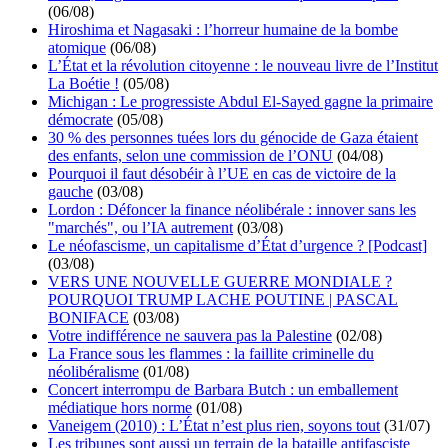
(06/08)
Hiroshima et Nagasaki : l’horreur humaine de la bombe
atomique
(06/08)
L’État et la révolution citoyenne : le nouveau livre de l’Institut
La Boétie !
(05/08)
Michigan : Le progressiste Abdul El-Sayed gagne la primaire
démocrate
(05/08)
30 % des personnes tuées lors du génocide de Gaza étaient
des enfants, selon une commission de l’ONU
(04/08)
Pourquoi il faut désobéir à l’UE en cas de victoire de la
gauche
(03/08)
Lordon : Défoncer la finance néolibérale : innover sans les
"marchés", ou l’IA autrement
(03/08)
Le néofascisme, un capitalisme d’État d’urgence ? [Podcast]
(03/08)
VERS UNE NOUVELLE GUERRE MONDIALE ?
POURQUOI TRUMP LACHE POUTINE | PASCAL
BONIFACE
(03/08)
Votre indifférence ne sauvera pas la Palestine
(02/08)
La France sous les flammes : la faillite criminelle du
néolibéralisme
(01/08)
Concert interrompu de Barbara Butch : un emballement
médiatique hors norme
(01/08)
Vaneigem (2010) : L’État n’est plus rien, soyons tout
(31/07)
Les tribunes sont aussi un terrain de la bataille antifasciste