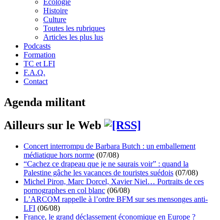
Écologie
Histoire
Culture
Toutes les rubriques
Articles les plus lus
Podcasts
Formation
TC et LFI
F.A.Q.
Contact
Agenda militant
Ailleurs sur le Web
Concert interrompu de Barbara Butch : un emballement
médiatique hors norme
(07/08)
“Cachez ce drapeau que je ne saurais voir” : quand la
Palestine gâche les vacances de touristes suédois
(07/08)
Michel Piron, Marc Dorcel, Xavier Niel… Portraits de ces
pornographes en col blanc
(06/08)
L’ARCOM rappelle à l’ordre BFM sur ses mensonges anti-
LFI
(06/08)
France, le grand déclassement économique en Europe ?