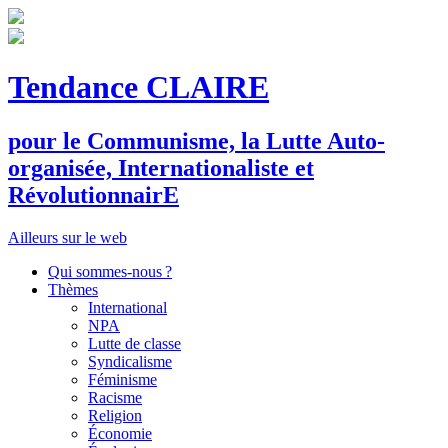
Tendance CLAIRE
pour le
C
ommunisme, la
L
utte
A
uto-
organisée,
I
nternationaliste et
R
évolutionnair
E
Ailleurs sur le web
Qui sommes-nous ?
Thèmes
International
NPA
Lutte de classe
Syndicalisme
Féminisme
Racisme
Religion
Économie