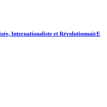
isée,
I
nternationaliste et
R
évolutionnair
E