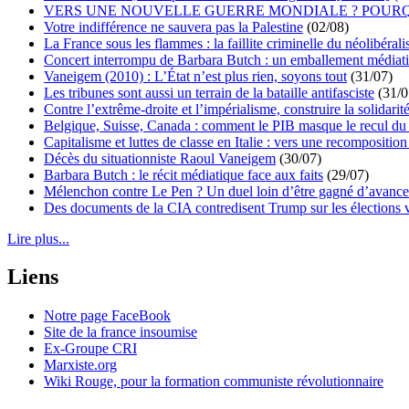
VERS UNE NOUVELLE GUERRE MONDIALE ? POURQ
Votre indifférence ne sauvera pas la Palestine
(02/08)
La France sous les flammes : la faillite criminelle du néolibéral
Concert interrompu de Barbara Butch : un emballement médiat
Vaneigem (2010) : L’État n’est plus rien, soyons tout
(31/07)
Les tribunes sont aussi un terrain de la bataille antifasciste
(31/0
Contre l’extrême-droite et l’impérialisme, construire la solidarit
Belgique, Suisse, Canada : comment le PIB masque le recul du 
Capitalisme et luttes de classe en Italie : vers une recomposition 
Décès du situationniste Raoul Vaneigem
(30/07)
Barbara Butch : le récit médiatique face aux faits
(29/07)
Mélenchon contre Le Pen ? Un duel loin d’être gagné d’avance 
Des documents de la CIA contredisent Trump sur les élections 
Lire plus...
Liens
Notre page FaceBook
Site de la france insoumise
Ex-Groupe CRI
Marxiste.org
Wiki Rouge, pour la formation communiste révolutionnaire