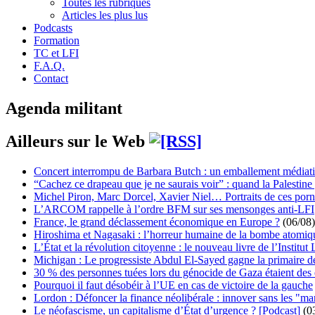
Toutes les rubriques
Articles les plus lus
Podcasts
Formation
TC et LFI
F.A.Q.
Contact
Agenda militant
Ailleurs sur le Web
Concert interrompu de Barbara Butch : un emballement médiat
“Cachez ce drapeau que je ne saurais voir” : quand la Palestine
Michel Piron, Marc Dorcel, Xavier Niel… Portraits de ces porn
L’ARCOM rappelle à l’ordre BFM sur ses mensonges anti-LFI
France, le grand déclassement économique en Europe ?
(06/08)
Hiroshima et Nagasaki : l’horreur humaine de la bombe atomiq
L’État et la révolution citoyenne : le nouveau livre de l’Institut 
Michigan : Le progressiste Abdul El-Sayed gagne la primaire 
30 % des personnes tuées lors du génocide de Gaza étaient de
Pourquoi il faut désobéir à l’UE en cas de victoire de la gauche
Lordon : Défoncer la finance néolibérale : innover sans les "ma
Le néofascisme, un capitalisme d’État d’urgence ? [Podcast]
(0