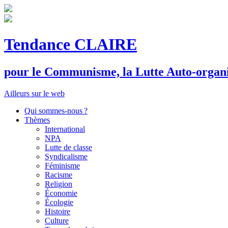
Tendance CLAIRE
pour le
C
ommunisme, la
L
utte
A
uto-organ
Ailleurs sur le web
Qui sommes-nous ?
Thèmes
International
NPA
Lutte de classe
Syndicalisme
Féminisme
Racisme
Religion
Économie
Écologie
Histoire
Culture