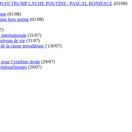
UOI TRUMP LACHE POUTINE | PASCAL BONIFACE
(03/08)
isme
(01/08)
ique hors norme
(01/08)
7)
é internationale
(31/07)
niveau de vie
(31/07)
de la classe travailleuse ?
(30/07)
pour l’extrême droite
(29/07)
vénézuéliennes
(29/07)