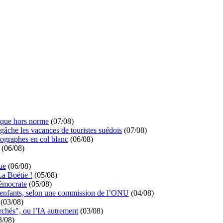
ique hors norme
(07/08)
 gâche les vacances de touristes suédois
(07/08)
ographes en col blanc
(06/08)
(06/08)
ue
(06/08)
La Boétie !
(05/08)
démocrate
(05/08)
s enfants, selon une commission de l’ONU
(04/08)
(03/08)
rchés", ou l’IA autrement
(03/08)
3/08)