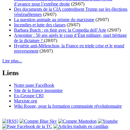
d’avance pour l’extrême droite
(29/07)
Des documents de la CIA contredisent Trump sur les élections
vénézuéliennes
(29/07)
La question animale au prisme du marxisme
(29/07)
Incendies et lutte des classes
(29/07)
Barbara Butch : en finir avec la Comedia dell’Arte
(29/07)
Argentine : 50 ans après le coup d’État militaire, quel héritage
de la dictature ?
(28/07)
Hystérie anti-Mélenchon, la France en triple crise et le grand
renversement
(28/07)
Lire plus...
Liens
Notre page FaceBook
Site de la france insoumise
Ex-Groupe CRI
Marxiste.org
Wiki Rouge, pour la formation communiste révolutionnaire