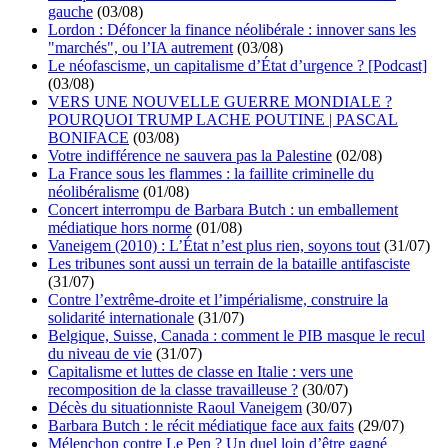
gauche
(03/08)
Lordon : Défoncer la finance néolibérale : innover sans les
"marchés", ou l’IA autrement
(03/08)
Le néofascisme, un capitalisme d’État d’urgence ? [Podcast]
(03/08)
VERS UNE NOUVELLE GUERRE MONDIALE ?
POURQUOI TRUMP LACHE POUTINE | PASCAL
BONIFACE
(03/08)
Votre indifférence ne sauvera pas la Palestine
(02/08)
La France sous les flammes : la faillite criminelle du
néolibéralisme
(01/08)
Concert interrompu de Barbara Butch : un emballement
médiatique hors norme
(01/08)
Vaneigem (2010) : L’État n’est plus rien, soyons tout
(31/07)
Les tribunes sont aussi un terrain de la bataille antifasciste
(31/07)
Contre l’extrême-droite et l’impérialisme, construire la
solidarité internationale
(31/07)
Belgique, Suisse, Canada : comment le PIB masque le recul
du niveau de vie
(31/07)
Capitalisme et luttes de classe en Italie : vers une
recomposition de la classe travailleuse ?
(30/07)
Décès du situationniste Raoul Vaneigem
(30/07)
Barbara Butch : le récit médiatique face aux faits
(29/07)
Mélenchon contre Le Pen ? Un duel loin d’être gagné