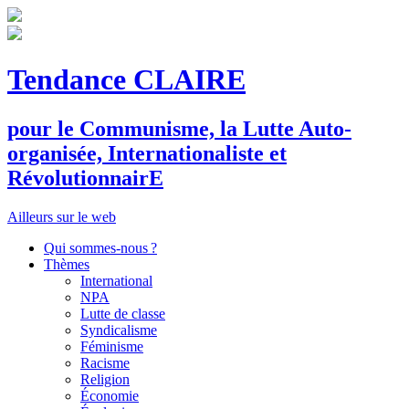
Tendance CLAIRE
pour le
C
ommunisme, la
L
utte
A
uto-
organisée,
I
nternationaliste et
R
évolutionnair
E
Ailleurs sur le web
Qui sommes-nous ?
Thèmes
International
NPA
Lutte de classe
Syndicalisme
Féminisme
Racisme
Religion
Économie