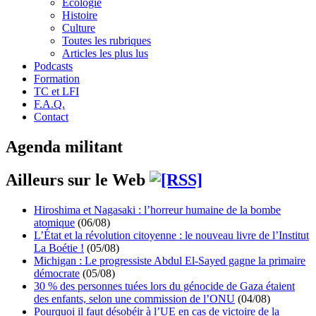
Écologie
Histoire
Culture
Toutes les rubriques
Articles les plus lus
Podcasts
Formation
TC et LFI
F.A.Q.
Contact
Agenda militant
Ailleurs sur le Web
Hiroshima et Nagasaki : l’horreur humaine de la bombe
atomique
(06/08)
L’État et la révolution citoyenne : le nouveau livre de l’Institut
La Boétie !
(05/08)
Michigan : Le progressiste Abdul El-Sayed gagne la primaire
démocrate
(05/08)
30 % des personnes tuées lors du génocide de Gaza étaient
des enfants, selon une commission de l’ONU
(04/08)
Pourquoi il faut désobéir à l’UE en cas de victoire de la