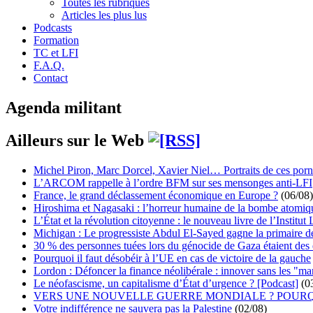
Toutes les rubriques
Articles les plus lus
Podcasts
Formation
TC et LFI
F.A.Q.
Contact
Agenda militant
Ailleurs sur le Web
Michel Piron, Marc Dorcel, Xavier Niel… Portraits de ces porn
L’ARCOM rappelle à l’ordre BFM sur ses mensonges anti-LFI
France, le grand déclassement économique en Europe ?
(06/08)
Hiroshima et Nagasaki : l’horreur humaine de la bombe atomiq
L’État et la révolution citoyenne : le nouveau livre de l’Institut 
Michigan : Le progressiste Abdul El-Sayed gagne la primaire 
30 % des personnes tuées lors du génocide de Gaza étaient de
Pourquoi il faut désobéir à l’UE en cas de victoire de la gauche
Lordon : Défoncer la finance néolibérale : innover sans les "ma
Le néofascisme, un capitalisme d’État d’urgence ? [Podcast]
(0
VERS UNE NOUVELLE GUERRE MONDIALE ? POURQ
Votre indifférence ne sauvera pas la Palestine
(02/08)