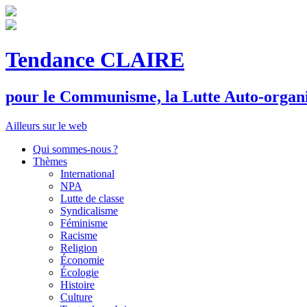
Tendance CLAIRE
pour le
C
ommunisme, la
L
utte
A
uto-organ
Ailleurs sur le web
Qui sommes-nous ?
Thèmes
International
NPA
Lutte de classe
Syndicalisme
Féminisme
Racisme
Religion
Économie
Écologie
Histoire
Culture