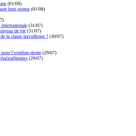
isme
(01/08)
ique hors norme
(01/08)
7)
é internationale
(31/07)
niveau de vie
(31/07)
de la classe travailleuse ?
(30/07)
pour l’extrême droite
(29/07)
vénézuéliennes
(29/07)