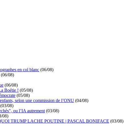
ographes en col blanc
(06/08)
(06/08)
ue
(06/08)
La Boétie !
(05/08)
démocrate
(05/08)
s enfants, selon une commission de l’ONU
(04/08)
(03/08)
rchés", ou l’IA autrement
(03/08)
3/08)
UOI TRUMP LACHE POUTINE | PASCAL BONIFACE
(03/08)