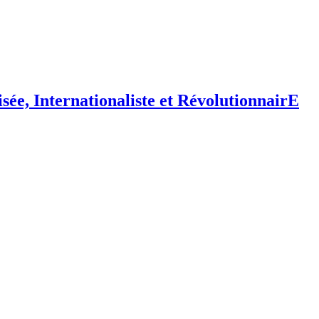
isée,
I
nternationaliste et
R
évolutionnair
E