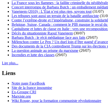
La France sous les flammes : la faillite criminelle du néolibéral
Concert interrompu de Barbara Butch : un emballement médiat
Vaneigem (2010) : L’État n’est plus rien, soyons tout
(31/07)
Les tribunes sont aussi un terrain de la bataille antifasciste
(31/0
Contre l’extrême-droite et l’impérialisme, construire la solidarit
Belgique, Suisse, Canada : comment le PIB masque le recul du 
Capitalisme et luttes de classe en Italie : vers une recomposition 
Décès du situationniste Raoul Vaneigem
(30/07)
Barbara Butch : le récit médiatique face aux faits
(29/07)
Mélenchon contre Le Pen ? Un duel loin d’être gagné d’avance 
Des documents de la CIA contredisent Trump sur les élections 
La question animale au prisme du marxisme
(29/07)
Incendies et lutte des classes
(29/07)
Lire plus...
Liens
Notre page FaceBook
Site de la france insoumise
Ex-Groupe CRI
Marxiste.org
Wiki Rouge, pour la formation communiste révolutionnaire