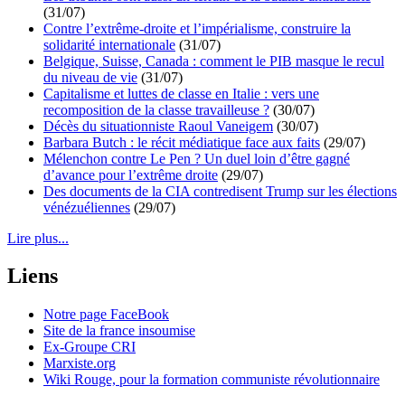
(31/07)
Contre l’extrême-droite et l’impérialisme, construire la
solidarité internationale
(31/07)
Belgique, Suisse, Canada : comment le PIB masque le recul
du niveau de vie
(31/07)
Capitalisme et luttes de classe en Italie : vers une
recomposition de la classe travailleuse ?
(30/07)
Décès du situationniste Raoul Vaneigem
(30/07)
Barbara Butch : le récit médiatique face aux faits
(29/07)
Mélenchon contre Le Pen ? Un duel loin d’être gagné
d’avance pour l’extrême droite
(29/07)
Des documents de la CIA contredisent Trump sur les élections
vénézuéliennes
(29/07)
Lire plus...
Liens
Notre page FaceBook
Site de la france insoumise
Ex-Groupe CRI
Marxiste.org
Wiki Rouge, pour la formation communiste révolutionnaire