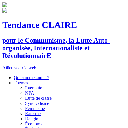
Tendance CLAIRE
pour le
C
ommunisme, la
L
utte
A
uto-
organisée,
I
nternationaliste et
R
évolutionnair
E
Ailleurs sur le web
Qui sommes-nous ?
Thèmes
International
NPA
Lutte de classe
Syndicalisme
Féminisme
Racisme
Religion
Économie