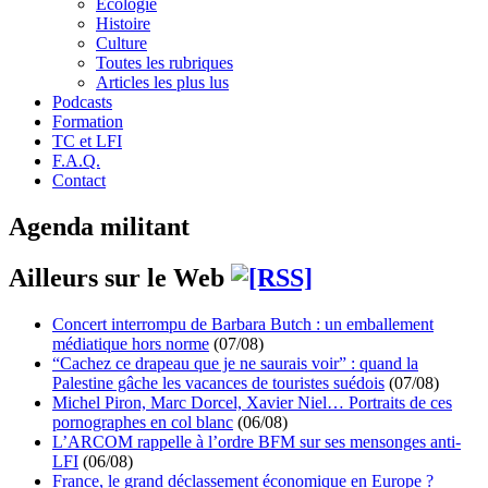
Écologie
Histoire
Culture
Toutes les rubriques
Articles les plus lus
Podcasts
Formation
TC et LFI
F.A.Q.
Contact
Agenda militant
Ailleurs sur le Web
Concert interrompu de Barbara Butch : un emballement
médiatique hors norme
(07/08)
“Cachez ce drapeau que je ne saurais voir” : quand la
Palestine gâche les vacances de touristes suédois
(07/08)
Michel Piron, Marc Dorcel, Xavier Niel… Portraits de ces
pornographes en col blanc
(06/08)
L’ARCOM rappelle à l’ordre BFM sur ses mensonges anti-
LFI
(06/08)
France, le grand déclassement économique en Europe ?