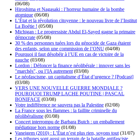
(06/08)
Hiroshima et Nagasaki : l’horreur humaine de la bombe
atomique
(06/08)
L’État et la révolution citoyenne : le nouveau livre de l’Institut
La Boétie !
(05/08)
Michigan : Le progressiste Abdul El-Sayed gagne la primaire
démocrate
(05/08)
30 % des personnes tuées lors du génocide de Gaza étaient
des enfants, selon une commission de l’ONU
(04/08)
Pourquoi il faut désobéir à l’UE en cas de victoire de la
gauche
(03/08)
Lordon : Défoncer la finance néolibérale : innover sans les
"marchés", ou l’IA autrement
(03/08)
Le néofascisme, un capitalisme d’État d’urgence ? [Podcast]
(03/08)
VERS UNE NOUVELLE GUERRE MONDIALE ?
POURQUOI TRUMP LACHE POUTINE | PASCAL
BONIFACE
(03/08)
Votre indifférence ne sauvera pas la Palestine
(02/08)
La France sous les flammes : la faillite criminelle du
néolibéralisme
(01/08)
Concert interrompu de Barbara Butch : un emballement
médiatique hors norme
(01/08)
Vaneigem (2010) : L’État n’est plus rien, soyons tout
(31/07)
Les tribunes sont aussi un terrain de la bataille antifasciste