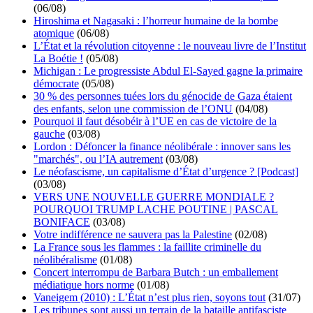
(06/08)
Hiroshima et Nagasaki : l’horreur humaine de la bombe
atomique
(06/08)
L’État et la révolution citoyenne : le nouveau livre de l’Institut
La Boétie !
(05/08)
Michigan : Le progressiste Abdul El-Sayed gagne la primaire
démocrate
(05/08)
30 % des personnes tuées lors du génocide de Gaza étaient
des enfants, selon une commission de l’ONU
(04/08)
Pourquoi il faut désobéir à l’UE en cas de victoire de la
gauche
(03/08)
Lordon : Défoncer la finance néolibérale : innover sans les
"marchés", ou l’IA autrement
(03/08)
Le néofascisme, un capitalisme d’État d’urgence ? [Podcast]
(03/08)
VERS UNE NOUVELLE GUERRE MONDIALE ?
POURQUOI TRUMP LACHE POUTINE | PASCAL
BONIFACE
(03/08)
Votre indifférence ne sauvera pas la Palestine
(02/08)
La France sous les flammes : la faillite criminelle du
néolibéralisme
(01/08)
Concert interrompu de Barbara Butch : un emballement
médiatique hors norme
(01/08)
Vaneigem (2010) : L’État n’est plus rien, soyons tout
(31/07)
Les tribunes sont aussi un terrain de la bataille antifasciste