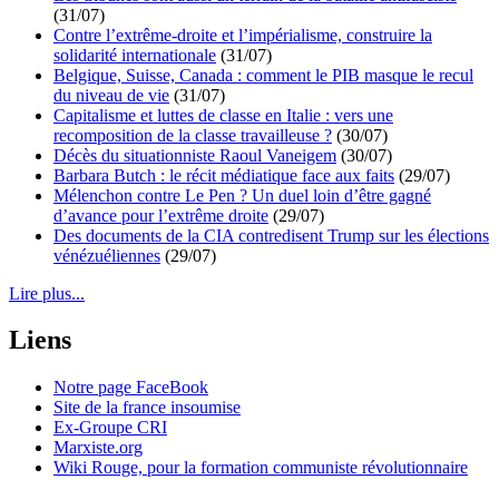
(31/07)
Contre l’extrême-droite et l’impérialisme, construire la
solidarité internationale
(31/07)
Belgique, Suisse, Canada : comment le PIB masque le recul
du niveau de vie
(31/07)
Capitalisme et luttes de classe en Italie : vers une
recomposition de la classe travailleuse ?
(30/07)
Décès du situationniste Raoul Vaneigem
(30/07)
Barbara Butch : le récit médiatique face aux faits
(29/07)
Mélenchon contre Le Pen ? Un duel loin d’être gagné
d’avance pour l’extrême droite
(29/07)
Des documents de la CIA contredisent Trump sur les élections
vénézuéliennes
(29/07)
Lire plus...
Liens
Notre page FaceBook
Site de la france insoumise
Ex-Groupe CRI
Marxiste.org
Wiki Rouge, pour la formation communiste révolutionnaire