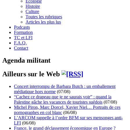
Écologie
Histoire
Culture
Toutes les rubriques
Articles les plus lus
Podcasts
Formation
TC et LFI
F.A.Q.
Contact
Agenda militant
Ailleurs sur le Web
Concert interrompu de Barbara Butch : un emballement
médiatique hors norme
(07/08)
“Cachez ce drapeau que je ne saurais voir” : quand la
Palestine gâche les vacances de touristes suédois
(07/08)
Michel Piron, Marc Dorcel, Xavier Niel… Portraits de ces
pornographes en col blanc
(06/08)
L’ARCOM rappelle à l’ordre BFM sur ses mensonges anti-
LFI
(06/08)
France, le grand déclassement économique en Europe ?