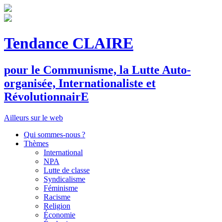
Tendance CLAIRE
pour le
C
ommunisme, la
L
utte
A
uto-
organisée,
I
nternationaliste et
R
évolutionnair
E
Ailleurs sur le web
Qui sommes-nous ?
Thèmes
International
NPA
Lutte de classe
Syndicalisme
Féminisme
Racisme
Religion
Économie