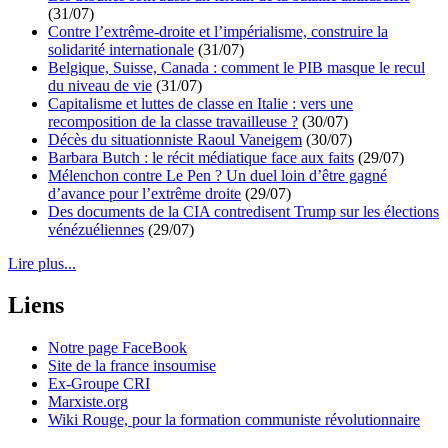
(31/07)
Contre l’extrême-droite et l’impérialisme, construire la
solidarité internationale
(31/07)
Belgique, Suisse, Canada : comment le PIB masque le recul
du niveau de vie
(31/07)
Capitalisme et luttes de classe en Italie : vers une
recomposition de la classe travailleuse ?
(30/07)
Décès du situationniste Raoul Vaneigem
(30/07)
Barbara Butch : le récit médiatique face aux faits
(29/07)
Mélenchon contre Le Pen ? Un duel loin d’être gagné
d’avance pour l’extrême droite
(29/07)
Des documents de la CIA contredisent Trump sur les élections
vénézuéliennes
(29/07)
Lire plus...
Liens
Notre page FaceBook
Site de la france insoumise
Ex-Groupe CRI
Marxiste.org
Wiki Rouge, pour la formation communiste révolutionnaire