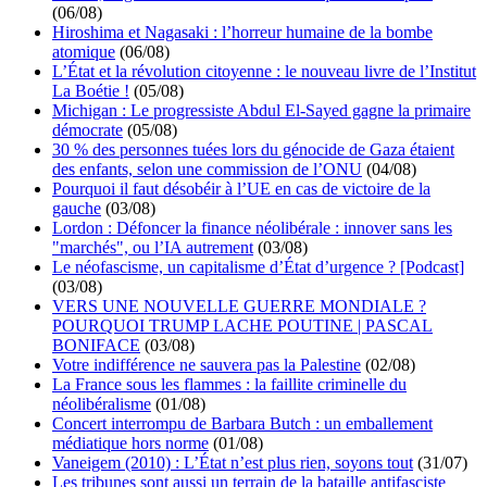
(06/08)
Hiroshima et Nagasaki : l’horreur humaine de la bombe
atomique
(06/08)
L’État et la révolution citoyenne : le nouveau livre de l’Institut
La Boétie !
(05/08)
Michigan : Le progressiste Abdul El-Sayed gagne la primaire
démocrate
(05/08)
30 % des personnes tuées lors du génocide de Gaza étaient
des enfants, selon une commission de l’ONU
(04/08)
Pourquoi il faut désobéir à l’UE en cas de victoire de la
gauche
(03/08)
Lordon : Défoncer la finance néolibérale : innover sans les
"marchés", ou l’IA autrement
(03/08)
Le néofascisme, un capitalisme d’État d’urgence ? [Podcast]
(03/08)
VERS UNE NOUVELLE GUERRE MONDIALE ?
POURQUOI TRUMP LACHE POUTINE | PASCAL
BONIFACE
(03/08)
Votre indifférence ne sauvera pas la Palestine
(02/08)
La France sous les flammes : la faillite criminelle du
néolibéralisme
(01/08)
Concert interrompu de Barbara Butch : un emballement
médiatique hors norme
(01/08)
Vaneigem (2010) : L’État n’est plus rien, soyons tout
(31/07)
Les tribunes sont aussi un terrain de la bataille antifasciste