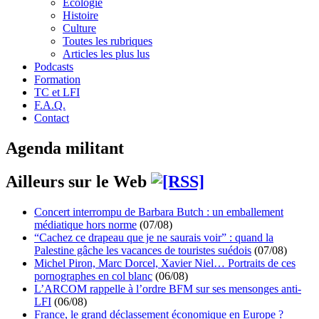
Écologie
Histoire
Culture
Toutes les rubriques
Articles les plus lus
Podcasts
Formation
TC et LFI
F.A.Q.
Contact
Agenda militant
Ailleurs sur le Web
Concert interrompu de Barbara Butch : un emballement
médiatique hors norme
(07/08)
“Cachez ce drapeau que je ne saurais voir” : quand la
Palestine gâche les vacances de touristes suédois
(07/08)
Michel Piron, Marc Dorcel, Xavier Niel… Portraits de ces
pornographes en col blanc
(06/08)
L’ARCOM rappelle à l’ordre BFM sur ses mensonges anti-
LFI
(06/08)
France, le grand déclassement économique en Europe ?