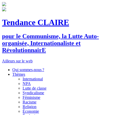
Tendance CLAIRE
pour le
C
ommunisme, la
L
utte
A
uto-
organisée,
I
nternationaliste et
R
évolutionnair
E
Ailleurs sur le web
Qui sommes-nous ?
Thèmes
International
NPA
Lutte de classe
Syndicalisme
Féminisme
Racisme
Religion
Économie