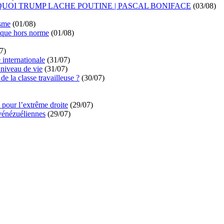
UOI TRUMP LACHE POUTINE | PASCAL BONIFACE
(03/08)
isme
(01/08)
ique hors norme
(01/08)
7)
é internationale
(31/07)
niveau de vie
(31/07)
de la classe travailleuse ?
(30/07)
pour l’extrême droite
(29/07)
vénézuéliennes
(29/07)