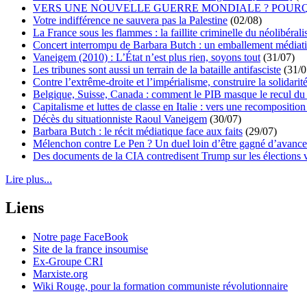
VERS UNE NOUVELLE GUERRE MONDIALE ? POURQ
Votre indifférence ne sauvera pas la Palestine
(02/08)
La France sous les flammes : la faillite criminelle du néolibéral
Concert interrompu de Barbara Butch : un emballement médiat
Vaneigem (2010) : L’État n’est plus rien, soyons tout
(31/07)
Les tribunes sont aussi un terrain de la bataille antifasciste
(31/0
Contre l’extrême-droite et l’impérialisme, construire la solidarit
Belgique, Suisse, Canada : comment le PIB masque le recul du 
Capitalisme et luttes de classe en Italie : vers une recomposition 
Décès du situationniste Raoul Vaneigem
(30/07)
Barbara Butch : le récit médiatique face aux faits
(29/07)
Mélenchon contre Le Pen ? Un duel loin d’être gagné d’avance 
Des documents de la CIA contredisent Trump sur les élections 
Lire plus...
Liens
Notre page FaceBook
Site de la france insoumise
Ex-Groupe CRI
Marxiste.org
Wiki Rouge, pour la formation communiste révolutionnaire