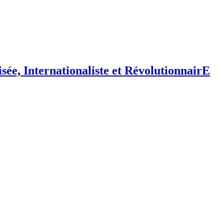
isée,
I
nternationaliste et
R
évolutionnair
E