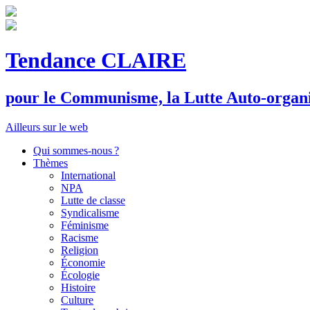
Tendance CLAIRE
pour le
C
ommunisme, la
L
utte
A
uto-organ
Ailleurs sur le web
Qui sommes-nous ?
Thèmes
International
NPA
Lutte de classe
Syndicalisme
Féminisme
Racisme
Religion
Économie
Écologie
Histoire
Culture