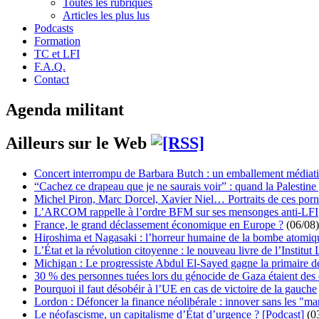
Toutes les rubriques
Articles les plus lus
Podcasts
Formation
TC et LFI
F.A.Q.
Contact
Agenda militant
Ailleurs sur le Web
Concert interrompu de Barbara Butch : un emballement médiat
“Cachez ce drapeau que je ne saurais voir” : quand la Palestine
Michel Piron, Marc Dorcel, Xavier Niel… Portraits de ces porn
L’ARCOM rappelle à l’ordre BFM sur ses mensonges anti-LFI
France, le grand déclassement économique en Europe ?
(06/08)
Hiroshima et Nagasaki : l’horreur humaine de la bombe atomiq
L’État et la révolution citoyenne : le nouveau livre de l’Institut 
Michigan : Le progressiste Abdul El-Sayed gagne la primaire 
30 % des personnes tuées lors du génocide de Gaza étaient de
Pourquoi il faut désobéir à l’UE en cas de victoire de la gauche
Lordon : Défoncer la finance néolibérale : innover sans les "ma
Le néofascisme, un capitalisme d’État d’urgence ? [Podcast]
(0