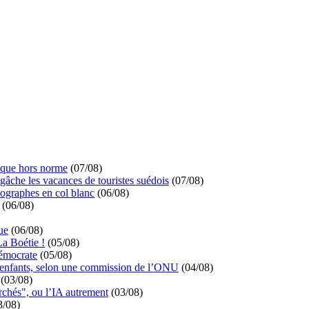
ique hors norme
(07/08)
 gâche les vacances de touristes suédois
(07/08)
ographes en col blanc
(06/08)
(06/08)
ue
(06/08)
La Boétie !
(05/08)
démocrate
(05/08)
s enfants, selon une commission de l’ONU
(04/08)
(03/08)
rchés", ou l’IA autrement
(03/08)
3/08)