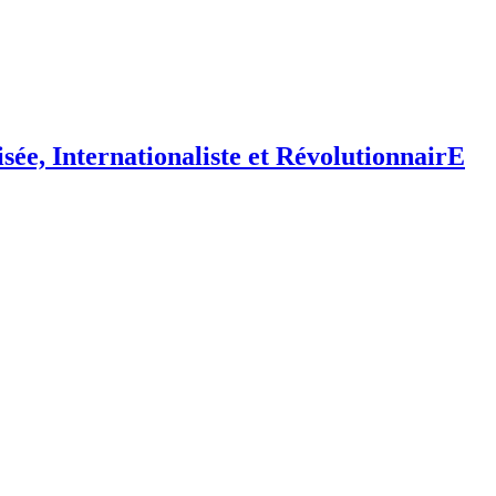
isée,
I
nternationaliste et
R
évolutionnair
E