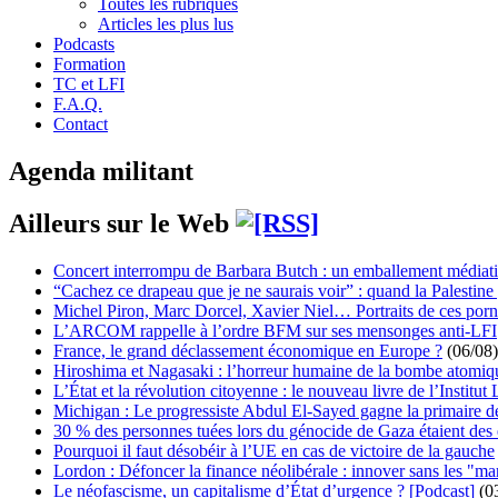
Toutes les rubriques
Articles les plus lus
Podcasts
Formation
TC et LFI
F.A.Q.
Contact
Agenda militant
Ailleurs sur le Web
Concert interrompu de Barbara Butch : un emballement médiat
“Cachez ce drapeau que je ne saurais voir” : quand la Palestine
Michel Piron, Marc Dorcel, Xavier Niel… Portraits de ces porn
L’ARCOM rappelle à l’ordre BFM sur ses mensonges anti-LFI
France, le grand déclassement économique en Europe ?
(06/08)
Hiroshima et Nagasaki : l’horreur humaine de la bombe atomiq
L’État et la révolution citoyenne : le nouveau livre de l’Institut 
Michigan : Le progressiste Abdul El-Sayed gagne la primaire 
30 % des personnes tuées lors du génocide de Gaza étaient de
Pourquoi il faut désobéir à l’UE en cas de victoire de la gauche
Lordon : Défoncer la finance néolibérale : innover sans les "ma
Le néofascisme, un capitalisme d’État d’urgence ? [Podcast]
(0