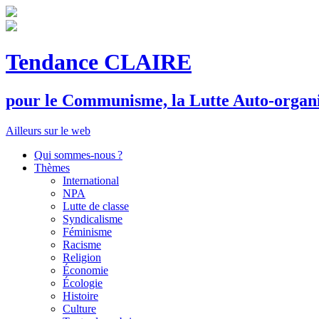
Tendance CLAIRE
pour le
C
ommunisme, la
L
utte
A
uto-organ
Ailleurs sur le web
Qui sommes-nous ?
Thèmes
International
NPA
Lutte de classe
Syndicalisme
Féminisme
Racisme
Religion
Économie
Écologie
Histoire
Culture