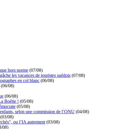
ique hors norme
(07/08)
 gâche les vacances de touristes suédois
(07/08)
ographes en col blanc
(06/08)
(06/08)
ue
(06/08)
La Boétie !
(05/08)
démocrate
(05/08)
s enfants, selon une commission de l’ONU
(04/08)
(03/08)
rchés", ou l’IA autrement
(03/08)
3/08)