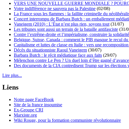
VERS UNE NOUVELLE GUERRE MONDIALE ? POURQ
Votre indifférence ne sauvera pas la Palestine
(02/08)
La France sous les flammes : la faillite criminelle du néolibéral
Concert interrompu de Barbara Butch : un emballement médiat
Vaneigem (2010) : L’État n’est plus rien, soyons tout
(31/07)
Les tribunes sont aussi un terrain de la bataille antifasciste
(31/0
Contre l’extrême-droite et l’impérialisme, construire la solidarit
Belgique, Suisse, Canada : comment le PIB masque le recul du 
Capitalisme et luttes de classe en Italie : vers une recomposition 
Décès du situationniste Raoul Vaneigem
(30/07)
Barbara Butch : le récit médiatique face aux faits
(29/07)
Mélenchon contre Le Pen ? Un duel loin d’être gagné d’avance 
Des documents de la CIA contredisent Trump sur les élections 
Lire plus...
Liens
Notre page FaceBook
Site de la france insoumise
Ex-Groupe CRI
Marxiste.org
Wiki Rouge, pour la formation communiste révolutionnaire