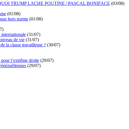
UOI TRUMP LACHE POUTINE | PASCAL BONIFACE
(03/08)
isme
(01/08)
ique hors norme
(01/08)
7)
é internationale
(31/07)
niveau de vie
(31/07)
de la classe travailleuse ?
(30/07)
pour l’extrême droite
(29/07)
vénézuéliennes
(29/07)