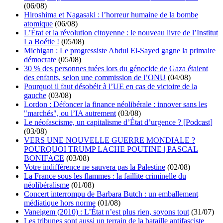
(06/08)
Hiroshima et Nagasaki : l’horreur humaine de la bombe
atomique
(06/08)
L’État et la révolution citoyenne : le nouveau livre de l’Institut
La Boétie !
(05/08)
Michigan : Le progressiste Abdul El-Sayed gagne la primaire
démocrate
(05/08)
30 % des personnes tuées lors du génocide de Gaza étaient
des enfants, selon une commission de l’ONU
(04/08)
Pourquoi il faut désobéir à l’UE en cas de victoire de la
gauche
(03/08)
Lordon : Défoncer la finance néolibérale : innover sans les
"marchés", ou l’IA autrement
(03/08)
Le néofascisme, un capitalisme d’État d’urgence ? [Podcast]
(03/08)
VERS UNE NOUVELLE GUERRE MONDIALE ?
POURQUOI TRUMP LACHE POUTINE | PASCAL
BONIFACE
(03/08)
Votre indifférence ne sauvera pas la Palestine
(02/08)
La France sous les flammes : la faillite criminelle du
néolibéralisme
(01/08)
Concert interrompu de Barbara Butch : un emballement
médiatique hors norme
(01/08)
Vaneigem (2010) : L’État n’est plus rien, soyons tout
(31/07)
Les tribunes sont aussi un terrain de la bataille antifasciste