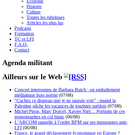
Écologie
Histoire
Culture
Toutes les rubriques
Articles les plus lus
Podcasts
Formation
TC et LFI
F.A.Q.
Contact
Agenda militant
Ailleurs sur le Web
Concert interrompu de Barbara Butch : un emballement
médiatique hors norme
(07/08)
“Cachez ce drapeau que je ne saurais voir” : quand la
Palestine gâche les vacances de touristes suédois
(07/08)
Michel Piron, Marc Dorcel, Xavier Niel… Portraits de ces
pornographes en col blanc
(06/08)
L’ARCOM rappelle à l’ordre BFM sur ses mensonges anti-
LFI
(06/08)
France, le grand déclassement économique en Europe ?