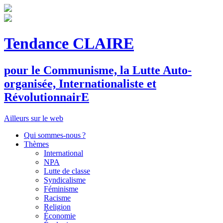
Tendance CLAIRE
pour le
C
ommunisme, la
L
utte
A
uto-
organisée,
I
nternationaliste et
R
évolutionnair
E
Ailleurs sur le web
Qui sommes-nous ?
Thèmes
International
NPA
Lutte de classe
Syndicalisme
Féminisme
Racisme
Religion
Économie