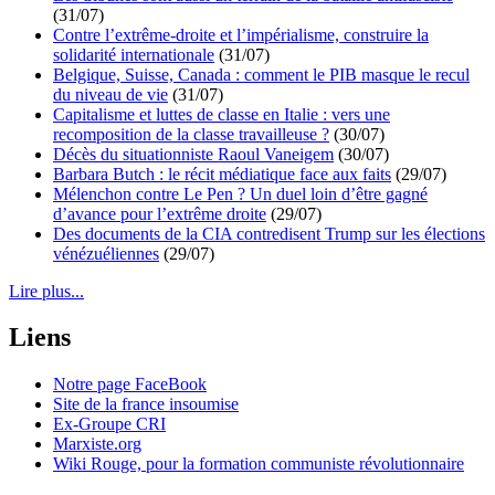
(31/07)
Contre l’extrême-droite et l’impérialisme, construire la
solidarité internationale
(31/07)
Belgique, Suisse, Canada : comment le PIB masque le recul
du niveau de vie
(31/07)
Capitalisme et luttes de classe en Italie : vers une
recomposition de la classe travailleuse ?
(30/07)
Décès du situationniste Raoul Vaneigem
(30/07)
Barbara Butch : le récit médiatique face aux faits
(29/07)
Mélenchon contre Le Pen ? Un duel loin d’être gagné
d’avance pour l’extrême droite
(29/07)
Des documents de la CIA contredisent Trump sur les élections
vénézuéliennes
(29/07)
Lire plus...
Liens
Notre page FaceBook
Site de la france insoumise
Ex-Groupe CRI
Marxiste.org
Wiki Rouge, pour la formation communiste révolutionnaire