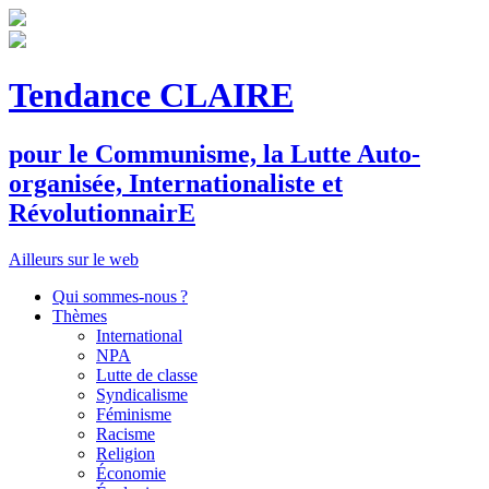
Tendance CLAIRE
pour le
C
ommunisme, la
L
utte
A
uto-
organisée,
I
nternationaliste et
R
évolutionnair
E
Ailleurs sur le web
Qui sommes-nous ?
Thèmes
International
NPA
Lutte de classe
Syndicalisme
Féminisme
Racisme
Religion
Économie