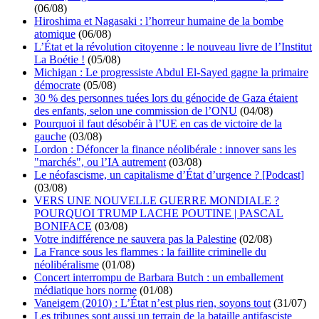
(06/08)
Hiroshima et Nagasaki : l’horreur humaine de la bombe
atomique
(06/08)
L’État et la révolution citoyenne : le nouveau livre de l’Institut
La Boétie !
(05/08)
Michigan : Le progressiste Abdul El-Sayed gagne la primaire
démocrate
(05/08)
30 % des personnes tuées lors du génocide de Gaza étaient
des enfants, selon une commission de l’ONU
(04/08)
Pourquoi il faut désobéir à l’UE en cas de victoire de la
gauche
(03/08)
Lordon : Défoncer la finance néolibérale : innover sans les
"marchés", ou l’IA autrement
(03/08)
Le néofascisme, un capitalisme d’État d’urgence ? [Podcast]
(03/08)
VERS UNE NOUVELLE GUERRE MONDIALE ?
POURQUOI TRUMP LACHE POUTINE | PASCAL
BONIFACE
(03/08)
Votre indifférence ne sauvera pas la Palestine
(02/08)
La France sous les flammes : la faillite criminelle du
néolibéralisme
(01/08)
Concert interrompu de Barbara Butch : un emballement
médiatique hors norme
(01/08)
Vaneigem (2010) : L’État n’est plus rien, soyons tout
(31/07)
Les tribunes sont aussi un terrain de la bataille antifasciste