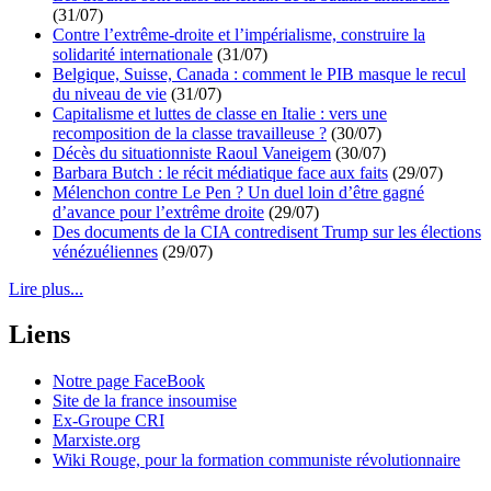
(31/07)
Contre l’extrême-droite et l’impérialisme, construire la
solidarité internationale
(31/07)
Belgique, Suisse, Canada : comment le PIB masque le recul
du niveau de vie
(31/07)
Capitalisme et luttes de classe en Italie : vers une
recomposition de la classe travailleuse ?
(30/07)
Décès du situationniste Raoul Vaneigem
(30/07)
Barbara Butch : le récit médiatique face aux faits
(29/07)
Mélenchon contre Le Pen ? Un duel loin d’être gagné
d’avance pour l’extrême droite
(29/07)
Des documents de la CIA contredisent Trump sur les élections
vénézuéliennes
(29/07)
Lire plus...
Liens
Notre page FaceBook
Site de la france insoumise
Ex-Groupe CRI
Marxiste.org
Wiki Rouge, pour la formation communiste révolutionnaire