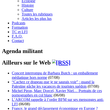
Écologie
Histoire
Culture
Toutes les rubriques
Articles les plus lus
Podcasts
Formation
TC et LFI
F.A.Q.
Contact
Agenda militant
Ailleurs sur le Web
Concert interrompu de Barbara Butch : un emballement
médiatique hors norme
(07/08)
“Cachez ce drapeau que je ne saurais voir” : quand la
Palestine gâche les vacances de touristes suédois
(07/08)
Michel Piron, Marc Dorcel, Xavier Niel… Portraits de ces
pornographes en col blanc
(06/08)
L’ARCOM rappelle à l’ordre BFM sur ses mensonges anti-
LFI
(06/08)
France, le grand déclassement économique en Europe ?