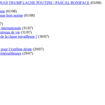
UOI TRUMP LACHE POUTINE | PASCAL BONIFACE
(03/08)
isme
(01/08)
ique hors norme
(01/08)
7)
é internationale
(31/07)
niveau de vie
(31/07)
de la classe travailleuse ?
(30/07)
pour l’extrême droite
(29/07)
vénézuéliennes
(29/07)