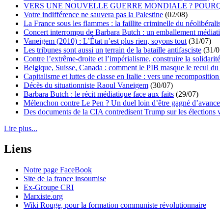
VERS UNE NOUVELLE GUERRE MONDIALE ? POURQ
Votre indifférence ne sauvera pas la Palestine
(02/08)
La France sous les flammes : la faillite criminelle du néolibéral
Concert interrompu de Barbara Butch : un emballement médiat
Vaneigem (2010) : L’État n’est plus rien, soyons tout
(31/07)
Les tribunes sont aussi un terrain de la bataille antifasciste
(31/0
Contre l’extrême-droite et l’impérialisme, construire la solidarit
Belgique, Suisse, Canada : comment le PIB masque le recul du 
Capitalisme et luttes de classe en Italie : vers une recomposition 
Décès du situationniste Raoul Vaneigem
(30/07)
Barbara Butch : le récit médiatique face aux faits
(29/07)
Mélenchon contre Le Pen ? Un duel loin d’être gagné d’avance 
Des documents de la CIA contredisent Trump sur les élections 
Lire plus...
Liens
Notre page FaceBook
Site de la france insoumise
Ex-Groupe CRI
Marxiste.org
Wiki Rouge, pour la formation communiste révolutionnaire