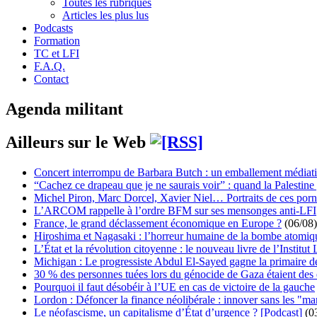
Toutes les rubriques
Articles les plus lus
Podcasts
Formation
TC et LFI
F.A.Q.
Contact
Agenda militant
Ailleurs sur le Web
Concert interrompu de Barbara Butch : un emballement médiat
“Cachez ce drapeau que je ne saurais voir” : quand la Palestine
Michel Piron, Marc Dorcel, Xavier Niel… Portraits de ces porn
L’ARCOM rappelle à l’ordre BFM sur ses mensonges anti-LFI
France, le grand déclassement économique en Europe ?
(06/08)
Hiroshima et Nagasaki : l’horreur humaine de la bombe atomiq
L’État et la révolution citoyenne : le nouveau livre de l’Institut 
Michigan : Le progressiste Abdul El-Sayed gagne la primaire 
30 % des personnes tuées lors du génocide de Gaza étaient de
Pourquoi il faut désobéir à l’UE en cas de victoire de la gauche
Lordon : Défoncer la finance néolibérale : innover sans les "ma
Le néofascisme, un capitalisme d’État d’urgence ? [Podcast]
(0