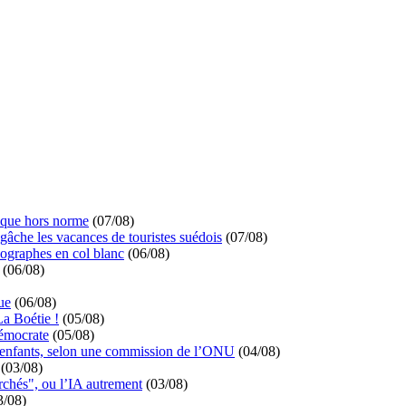
ique hors norme
(07/08)
 gâche les vacances de touristes suédois
(07/08)
ographes en col blanc
(06/08)
(06/08)
ue
(06/08)
La Boétie !
(05/08)
démocrate
(05/08)
s enfants, selon une commission de l’ONU
(04/08)
(03/08)
rchés", ou l’IA autrement
(03/08)
3/08)