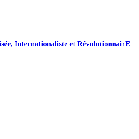
isée,
I
nternationaliste et
R
évolutionnair
E