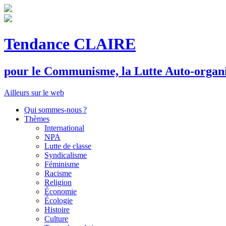
Tendance CLAIRE
pour le
C
ommunisme, la
L
utte
A
uto-organ
Ailleurs sur le web
Qui sommes-nous ?
Thèmes
International
NPA
Lutte de classe
Syndicalisme
Féminisme
Racisme
Religion
Économie
Écologie
Histoire
Culture