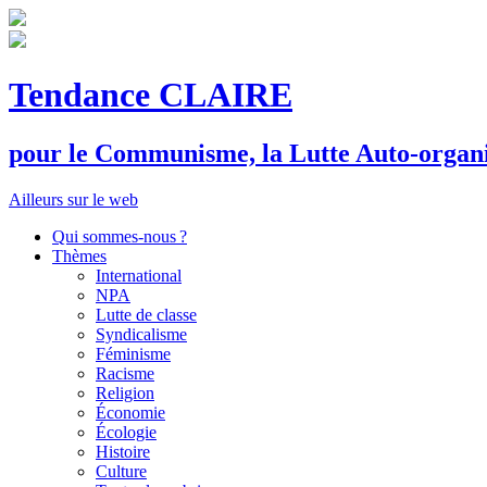
Tendance CLAIRE
pour le
C
ommunisme, la
L
utte
A
uto-organ
Ailleurs sur le web
Qui sommes-nous ?
Thèmes
International
NPA
Lutte de classe
Syndicalisme
Féminisme
Racisme
Religion
Économie
Écologie
Histoire
Culture