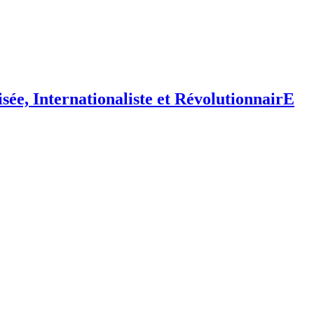
isée,
I
nternationaliste et
R
évolutionnair
E