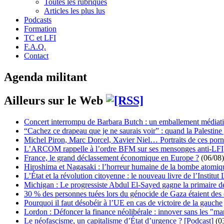
Toutes les rubriques
Articles les plus lus
Podcasts
Formation
TC et LFI
F.A.Q.
Contact
Agenda militant
Ailleurs sur le Web
Concert interrompu de Barbara Butch : un emballement médiat
“Cachez ce drapeau que je ne saurais voir” : quand la Palestine
Michel Piron, Marc Dorcel, Xavier Niel… Portraits de ces porn
L’ARCOM rappelle à l’ordre BFM sur ses mensonges anti-LFI
France, le grand déclassement économique en Europe ?
(06/08)
Hiroshima et Nagasaki : l’horreur humaine de la bombe atomiq
L’État et la révolution citoyenne : le nouveau livre de l’Institut 
Michigan : Le progressiste Abdul El-Sayed gagne la primaire 
30 % des personnes tuées lors du génocide de Gaza étaient de
Pourquoi il faut désobéir à l’UE en cas de victoire de la gauche
Lordon : Défoncer la finance néolibérale : innover sans les "ma
Le néofascisme, un capitalisme d’État d’urgence ? [Podcast]
(0