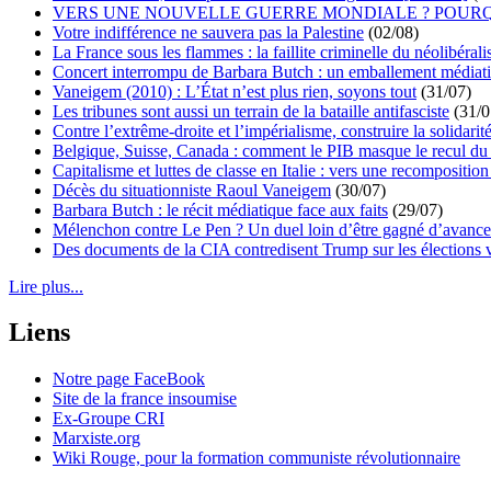
VERS UNE NOUVELLE GUERRE MONDIALE ? POURQ
Votre indifférence ne sauvera pas la Palestine
(02/08)
La France sous les flammes : la faillite criminelle du néolibéral
Concert interrompu de Barbara Butch : un emballement médiat
Vaneigem (2010) : L’État n’est plus rien, soyons tout
(31/07)
Les tribunes sont aussi un terrain de la bataille antifasciste
(31/0
Contre l’extrême-droite et l’impérialisme, construire la solidarit
Belgique, Suisse, Canada : comment le PIB masque le recul du 
Capitalisme et luttes de classe en Italie : vers une recomposition 
Décès du situationniste Raoul Vaneigem
(30/07)
Barbara Butch : le récit médiatique face aux faits
(29/07)
Mélenchon contre Le Pen ? Un duel loin d’être gagné d’avance 
Des documents de la CIA contredisent Trump sur les élections 
Lire plus...
Liens
Notre page FaceBook
Site de la france insoumise
Ex-Groupe CRI
Marxiste.org
Wiki Rouge, pour la formation communiste révolutionnaire