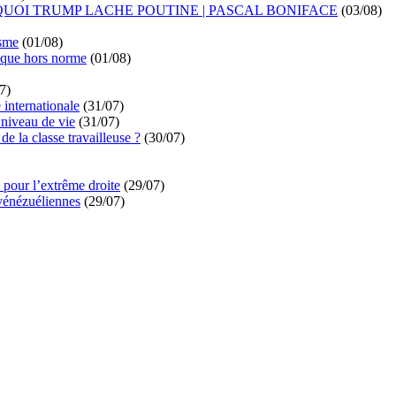
UOI TRUMP LACHE POUTINE | PASCAL BONIFACE
(03/08)
isme
(01/08)
ique hors norme
(01/08)
7)
é internationale
(31/07)
niveau de vie
(31/07)
de la classe travailleuse ?
(30/07)
pour l’extrême droite
(29/07)
vénézuéliennes
(29/07)