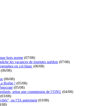
ique hors norme
(07/08)
 gâche les vacances de touristes suédois
(07/08)
ographes en col blanc
(06/08)
(06/08)
ue
(06/08)
La Boétie !
(05/08)
démocrate
(05/08)
s enfants, selon une commission de l’ONU
(04/08)
(03/08)
rchés", ou l’IA autrement
(03/08)
3/08)