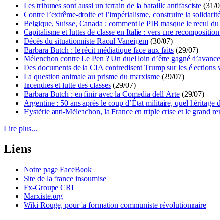
Les tribunes sont aussi un terrain de la bataille antifasciste
(31/0
Contre l’extrême-droite et l’impérialisme, construire la solidarit
Belgique, Suisse, Canada : comment le PIB masque le recul du 
Capitalisme et luttes de classe en Italie : vers une recomposition 
Décès du situationniste Raoul Vaneigem
(30/07)
Barbara Butch : le récit médiatique face aux faits
(29/07)
Mélenchon contre Le Pen ? Un duel loin d’être gagné d’avance 
Des documents de la CIA contredisent Trump sur les élections 
La question animale au prisme du marxisme
(29/07)
Incendies et lutte des classes
(29/07)
Barbara Butch : en finir avec la Comedia dell’Arte
(29/07)
Argentine : 50 ans après le coup d’État militaire, quel héritage d
Hystérie anti-Mélenchon, la France en triple crise et le grand r
Lire plus...
Liens
Notre page FaceBook
Site de la france insoumise
Ex-Groupe CRI
Marxiste.org
Wiki Rouge, pour la formation communiste révolutionnaire