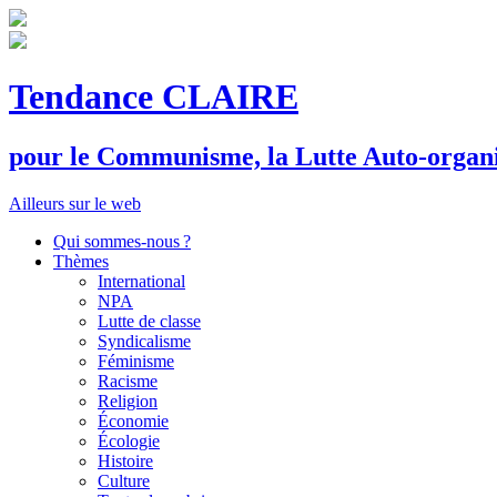
Tendance CLAIRE
pour le
C
ommunisme, la
L
utte
A
uto-organ
Ailleurs sur le web
Qui sommes-nous ?
Thèmes
International
NPA
Lutte de classe
Syndicalisme
Féminisme
Racisme
Religion
Économie
Écologie
Histoire
Culture