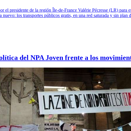
 el presidente de la región Île-de-France Valérie Pécresse (LR) para es
a nuevo: los transportes públicos gratis, en una red saturada y sin plan
política del NPA Joven frente a los movimie