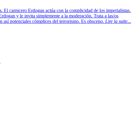
 El carnicero Erdogan actúa con la complicidad de los imperialistas.
rdogan y le invita simplemente a la moderación. Trata a las/os
on así potenciales cómplices del terrorismo. Es obsceno.
Lire la suite...
o