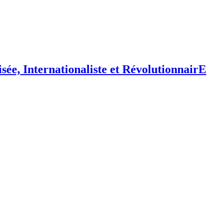
isée,
I
nternationaliste et
R
évolutionnair
E