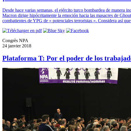
Desde hace varias semanas, el ejército turco bombardea de manera inc
Macron dirige hipócritamente la emoción hacia las masacres de Ghouta 
combatientes de YPG de « potenciales terroristas ». Considera así que
Congrès NPA
24 janvier 2018
Plataforma T: Por el poder de los trabajad