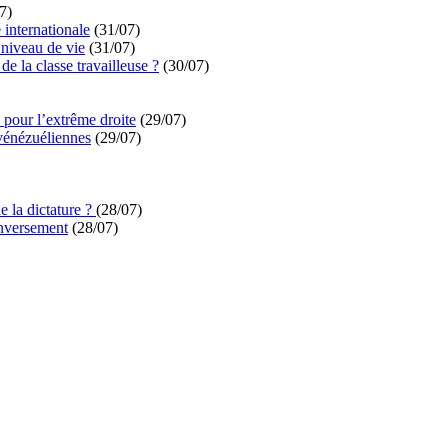
7)
é internationale
(31/07)
niveau de vie
(31/07)
de la classe travailleuse ?
(30/07)
pour l’extrême droite
(29/07)
vénézuéliennes
(29/07)
e la dictature ?
(28/07)
enversement
(28/07)