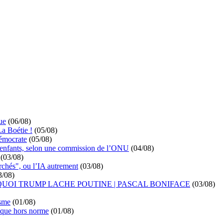
ue
(06/08)
La Boétie !
(05/08)
démocrate
(05/08)
s enfants, selon une commission de l’ONU
(04/08)
(03/08)
rchés", ou l’IA autrement
(03/08)
3/08)
UOI TRUMP LACHE POUTINE | PASCAL BONIFACE
(03/08)
isme
(01/08)
ique hors norme
(01/08)