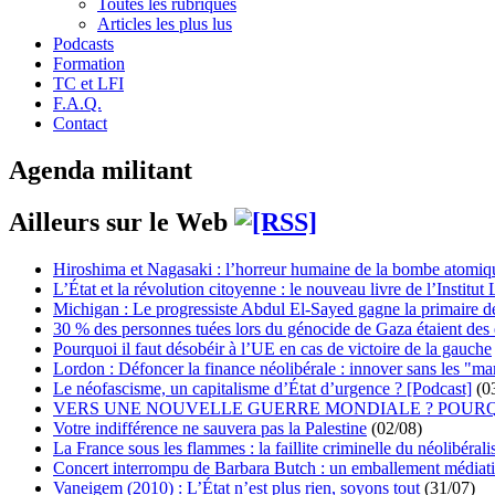
Toutes les rubriques
Articles les plus lus
Podcasts
Formation
TC et LFI
F.A.Q.
Contact
Agenda militant
Ailleurs sur le Web
Hiroshima et Nagasaki : l’horreur humaine de la bombe atomiq
L’État et la révolution citoyenne : le nouveau livre de l’Institut 
Michigan : Le progressiste Abdul El-Sayed gagne la primaire 
30 % des personnes tuées lors du génocide de Gaza étaient de
Pourquoi il faut désobéir à l’UE en cas de victoire de la gauche
Lordon : Défoncer la finance néolibérale : innover sans les "ma
Le néofascisme, un capitalisme d’État d’urgence ? [Podcast]
(0
VERS UNE NOUVELLE GUERRE MONDIALE ? POURQ
Votre indifférence ne sauvera pas la Palestine
(02/08)
La France sous les flammes : la faillite criminelle du néolibéral
Concert interrompu de Barbara Butch : un emballement médiat
Vaneigem (2010) : L’État n’est plus rien, soyons tout
(31/07)