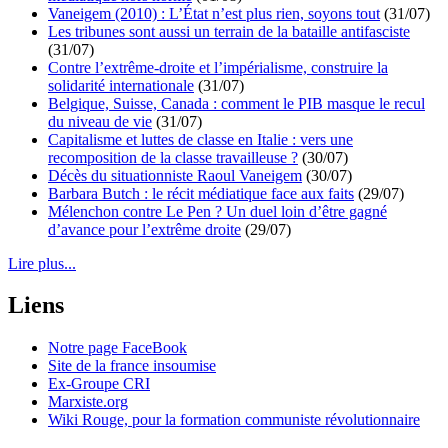
Vaneigem (2010) : L’État n’est plus rien, soyons tout
(31/07)
Les tribunes sont aussi un terrain de la bataille antifasciste
(31/07)
Contre l’extrême-droite et l’impérialisme, construire la
solidarité internationale
(31/07)
Belgique, Suisse, Canada : comment le PIB masque le recul
du niveau de vie
(31/07)
Capitalisme et luttes de classe en Italie : vers une
recomposition de la classe travailleuse ?
(30/07)
Décès du situationniste Raoul Vaneigem
(30/07)
Barbara Butch : le récit médiatique face aux faits
(29/07)
Mélenchon contre Le Pen ? Un duel loin d’être gagné
d’avance pour l’extrême droite
(29/07)
Lire plus...
Liens
Notre page FaceBook
Site de la france insoumise
Ex-Groupe CRI
Marxiste.org
Wiki Rouge, pour la formation communiste révolutionnaire