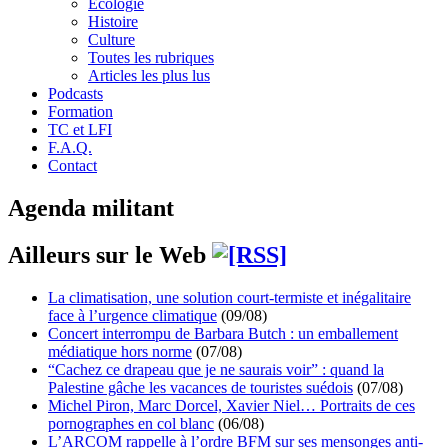
Écologie
Histoire
Culture
Toutes les rubriques
Articles les plus lus
Podcasts
Formation
TC et LFI
F.A.Q.
Contact
Agenda militant
Ailleurs sur le Web
La climatisation, une solution court-termiste et inégalitaire
face à l’urgence climatique
(09/08)
Concert interrompu de Barbara Butch : un emballement
médiatique hors norme
(07/08)
“Cachez ce drapeau que je ne saurais voir” : quand la
Palestine gâche les vacances de touristes suédois
(07/08)
Michel Piron, Marc Dorcel, Xavier Niel… Portraits de ces
pornographes en col blanc
(06/08)
L’ARCOM rappelle à l’ordre BFM sur ses mensonges anti-