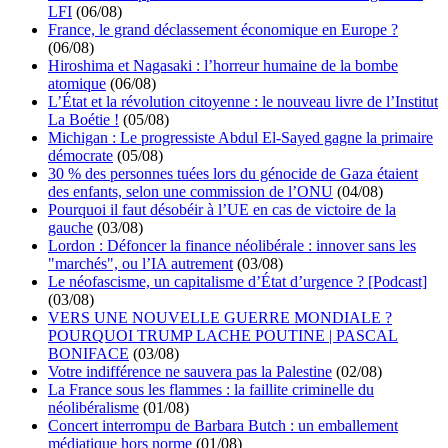
LFI
(06/08)
France, le grand déclassement économique en Europe ?
(06/08)
Hiroshima et Nagasaki : l’horreur humaine de la bombe
atomique
(06/08)
L’État et la révolution citoyenne : le nouveau livre de l’Institut
La Boétie !
(05/08)
Michigan : Le progressiste Abdul El-Sayed gagne la primaire
démocrate
(05/08)
30 % des personnes tuées lors du génocide de Gaza étaient
des enfants, selon une commission de l’ONU
(04/08)
Pourquoi il faut désobéir à l’UE en cas de victoire de la
gauche
(03/08)
Lordon : Défoncer la finance néolibérale : innover sans les
"marchés", ou l’IA autrement
(03/08)
Le néofascisme, un capitalisme d’État d’urgence ? [Podcast]
(03/08)
VERS UNE NOUVELLE GUERRE MONDIALE ?
POURQUOI TRUMP LACHE POUTINE | PASCAL
BONIFACE
(03/08)
Votre indifférence ne sauvera pas la Palestine
(02/08)
La France sous les flammes : la faillite criminelle du
néolibéralisme
(01/08)
Concert interrompu de Barbara Butch : un emballement
médiatique hors norme
(01/08)