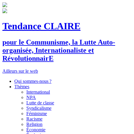
Tendance CLAIRE
pour le
C
ommunisme, la
L
utte
A
uto-
organisée,
I
nternationaliste et
R
évolutionnair
E
Ailleurs sur le web
Qui sommes-nous ?
Thèmes
International
NPA
Lutte de classe
Syndicalisme
Féminisme
Racisme
Religion
Économie