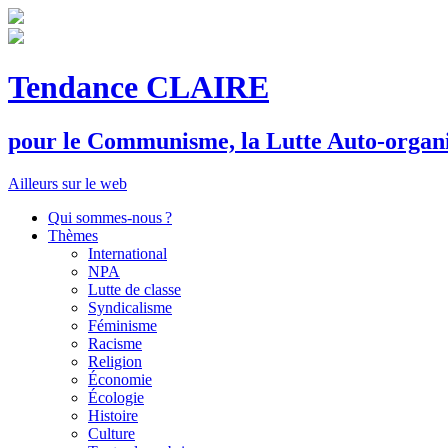
Tendance CLAIRE
pour le
C
ommunisme, la
L
utte
A
uto-organ
Ailleurs sur le web
Qui sommes-nous ?
Thèmes
International
NPA
Lutte de classe
Syndicalisme
Féminisme
Racisme
Religion
Économie
Écologie
Histoire
Culture