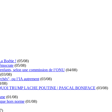
La Boétie !
(05/08)
démocrate
(05/08)
s enfants, selon une commission de l’ONU
(04/08)
(03/08)
rchés", ou l’IA autrement
(03/08)
3/08)
UOI TRUMP LACHE POUTINE | PASCAL BONIFACE
(03/08)
isme
(01/08)
ique hors norme
(01/08)
7)