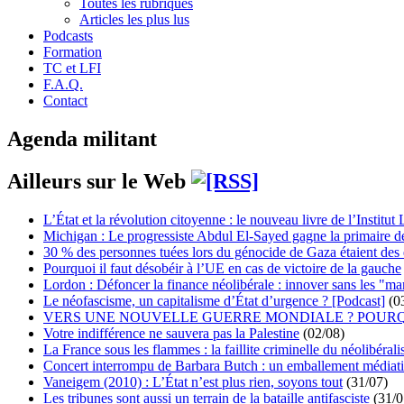
Toutes les rubriques
Articles les plus lus
Podcasts
Formation
TC et LFI
F.A.Q.
Contact
Agenda militant
Ailleurs sur le Web
L’État et la révolution citoyenne : le nouveau livre de l’Institut 
Michigan : Le progressiste Abdul El-Sayed gagne la primaire 
30 % des personnes tuées lors du génocide de Gaza étaient de
Pourquoi il faut désobéir à l’UE en cas de victoire de la gauche
Lordon : Défoncer la finance néolibérale : innover sans les "ma
Le néofascisme, un capitalisme d’État d’urgence ? [Podcast]
(0
VERS UNE NOUVELLE GUERRE MONDIALE ? POURQ
Votre indifférence ne sauvera pas la Palestine
(02/08)
La France sous les flammes : la faillite criminelle du néolibéral
Concert interrompu de Barbara Butch : un emballement médiat
Vaneigem (2010) : L’État n’est plus rien, soyons tout
(31/07)
Les tribunes sont aussi un terrain de la bataille antifasciste
(31/0