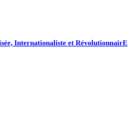
isée,
I
nternationaliste et
R
évolutionnair
E