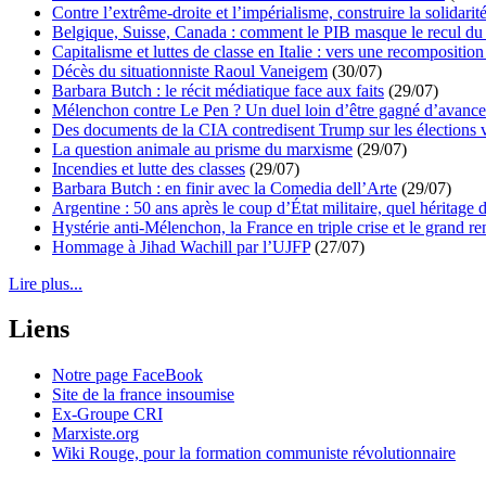
Contre l’extrême-droite et l’impérialisme, construire la solidarit
Belgique, Suisse, Canada : comment le PIB masque le recul du 
Capitalisme et luttes de classe en Italie : vers une recomposition 
Décès du situationniste Raoul Vaneigem
(30/07)
Barbara Butch : le récit médiatique face aux faits
(29/07)
Mélenchon contre Le Pen ? Un duel loin d’être gagné d’avance 
Des documents de la CIA contredisent Trump sur les élections 
La question animale au prisme du marxisme
(29/07)
Incendies et lutte des classes
(29/07)
Barbara Butch : en finir avec la Comedia dell’Arte
(29/07)
Argentine : 50 ans après le coup d’État militaire, quel héritage d
Hystérie anti-Mélenchon, la France en triple crise et le grand r
Hommage à Jihad Wachill par l’UJFP
(27/07)
Lire plus...
Liens
Notre page FaceBook
Site de la france insoumise
Ex-Groupe CRI
Marxiste.org
Wiki Rouge, pour la formation communiste révolutionnaire