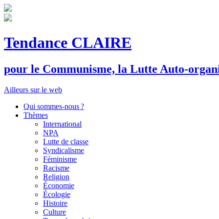
Tendance CLAIRE
pour le
C
ommunisme, la
L
utte
A
uto-organ
Ailleurs sur le web
Qui sommes-nous ?
Thèmes
International
NPA
Lutte de classe
Syndicalisme
Féminisme
Racisme
Religion
Économie
Écologie
Histoire
Culture