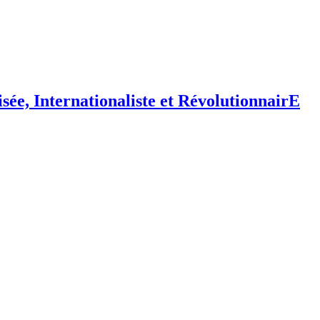
isée,
I
nternationaliste et
R
évolutionnair
E