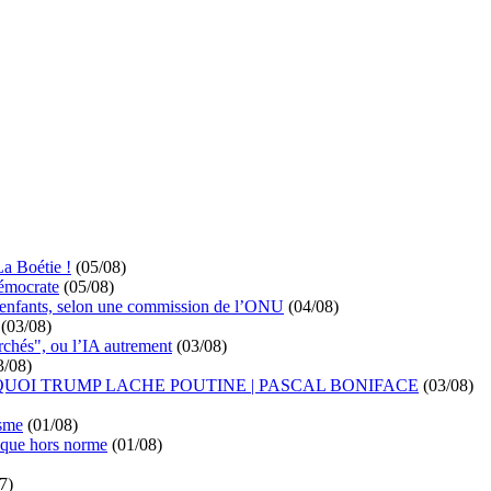
La Boétie !
(05/08)
démocrate
(05/08)
s enfants, selon une commission de l’ONU
(04/08)
(03/08)
rchés", ou l’IA autrement
(03/08)
3/08)
UOI TRUMP LACHE POUTINE | PASCAL BONIFACE
(03/08)
isme
(01/08)
ique hors norme
(01/08)
7)