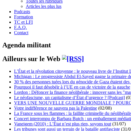
Toutes les rubriques
Articles les plus lus
Podcasts
Formation
TC et LFI
F.A.Q.
Contact
Agenda militant
Ailleurs sur le Web
L’État et la révolution citoyenne : le nouveau livre de l’Institut 
Michigan : Le progressiste Abdul El-Sayed gagne la primaire 
30 % des personnes tuées lors du génocide de Gaza étaient de
Pourquoi il faut désobéir à l’UE en cas de victoire de la gauche
Lordon : Défoncer la finance néolibérale : innover sans les "ma
Le néofascisme, un capitalisme d’État d’urgence ? [Podcast]
(0
VERS UNE NOUVELLE GUERRE MONDIALE ? POURQ
Votre indifférence ne sauvera pas la Palestine
(02/08)
La France sous les flammes : la faillite criminelle du néolibéral
Concert interrompu de Barbara Butch : un emballement médiat
Vaneigem (2010) : L’État n’est plus rien, soyons tout
(31/07)
Les tribunes sont aussi un terrain de la bataille antifasciste
(31/0