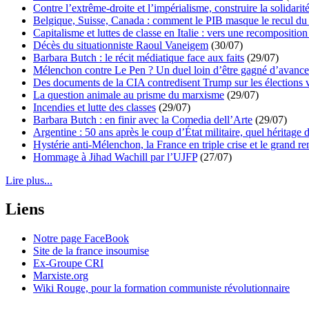
Contre l’extrême-droite et l’impérialisme, construire la solidarit
Belgique, Suisse, Canada : comment le PIB masque le recul du 
Capitalisme et luttes de classe en Italie : vers une recomposition 
Décès du situationniste Raoul Vaneigem
(30/07)
Barbara Butch : le récit médiatique face aux faits
(29/07)
Mélenchon contre Le Pen ? Un duel loin d’être gagné d’avance 
Des documents de la CIA contredisent Trump sur les élections 
La question animale au prisme du marxisme
(29/07)
Incendies et lutte des classes
(29/07)
Barbara Butch : en finir avec la Comedia dell’Arte
(29/07)
Argentine : 50 ans après le coup d’État militaire, quel héritage d
Hystérie anti-Mélenchon, la France en triple crise et le grand r
Hommage à Jihad Wachill par l’UJFP
(27/07)
Lire plus...
Liens
Notre page FaceBook
Site de la france insoumise
Ex-Groupe CRI
Marxiste.org
Wiki Rouge, pour la formation communiste révolutionnaire