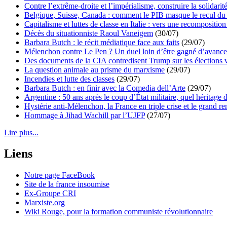
Contre l’extrême-droite et l’impérialisme, construire la solidarit
Belgique, Suisse, Canada : comment le PIB masque le recul du 
Capitalisme et luttes de classe en Italie : vers une recomposition 
Décès du situationniste Raoul Vaneigem
(30/07)
Barbara Butch : le récit médiatique face aux faits
(29/07)
Mélenchon contre Le Pen ? Un duel loin d’être gagné d’avance 
Des documents de la CIA contredisent Trump sur les élections 
La question animale au prisme du marxisme
(29/07)
Incendies et lutte des classes
(29/07)
Barbara Butch : en finir avec la Comedia dell’Arte
(29/07)
Argentine : 50 ans après le coup d’État militaire, quel héritage d
Hystérie anti-Mélenchon, la France en triple crise et le grand r
Hommage à Jihad Wachill par l’UJFP
(27/07)
Lire plus...
Liens
Notre page FaceBook
Site de la france insoumise
Ex-Groupe CRI
Marxiste.org
Wiki Rouge, pour la formation communiste révolutionnaire