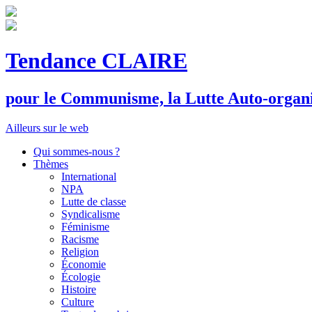
Tendance CLAIRE
pour le
C
ommunisme, la
L
utte
A
uto-organ
Ailleurs sur le web
Qui sommes-nous ?
Thèmes
International
NPA
Lutte de classe
Syndicalisme
Féminisme
Racisme
Religion
Économie
Écologie
Histoire
Culture