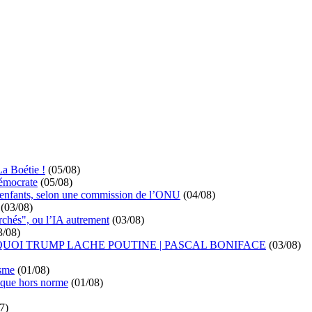
La Boétie !
(05/08)
démocrate
(05/08)
s enfants, selon une commission de l’ONU
(04/08)
(03/08)
rchés", ou l’IA autrement
(03/08)
3/08)
UOI TRUMP LACHE POUTINE | PASCAL BONIFACE
(03/08)
isme
(01/08)
ique hors norme
(01/08)
7)