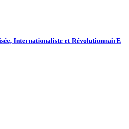
isée,
I
nternationaliste et
R
évolutionnair
E