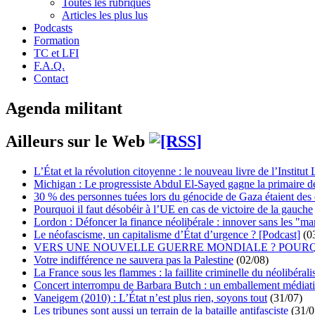
Toutes les rubriques
Articles les plus lus
Podcasts
Formation
TC et LFI
F.A.Q.
Contact
Agenda militant
Ailleurs sur le Web
L’État et la révolution citoyenne : le nouveau livre de l’Institut 
Michigan : Le progressiste Abdul El-Sayed gagne la primaire 
30 % des personnes tuées lors du génocide de Gaza étaient de
Pourquoi il faut désobéir à l’UE en cas de victoire de la gauche
Lordon : Défoncer la finance néolibérale : innover sans les "ma
Le néofascisme, un capitalisme d’État d’urgence ? [Podcast]
(0
VERS UNE NOUVELLE GUERRE MONDIALE ? POURQ
Votre indifférence ne sauvera pas la Palestine
(02/08)
La France sous les flammes : la faillite criminelle du néolibéral
Concert interrompu de Barbara Butch : un emballement médiat
Vaneigem (2010) : L’État n’est plus rien, soyons tout
(31/07)
Les tribunes sont aussi un terrain de la bataille antifasciste
(31/0