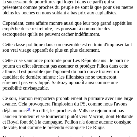
la succession de pourritures qui logent dans ce parti) qui se
présentent comme proches du peuple ne sont là que pour s'en mettre
pleins les poches en nous soldant a bas prix aux capitalistes.
Cependant, cette affaire montre aussi que leur trop grand appétit les
empêche de se restreindre, les poussant à commettre des
escroqueries qu'ils ne peuvent cacher indéfiniment.
Cette classe politique dans son ensemble est en train d'imploser tant
son vrai visage apparaît de plus en plus clairement.
Cette crise s'annonce profonde pour Les Républicains : le parti ne
pourra en effet sûrement pas assumer et protéger Fillon dans cette
affaire. Il est possible que l'appareil du parti doive trouver un
candidat de dernière minute : les fillonistes ne se tourneront
sûrement pas vers Juppé. Sarkozy apparaît ainsi comme une
possibilité envisageable.
Ce soir, Hamon remportera probablement la primaire avec une large
avance. Cela provoquera l'implosion du PS, comme nous l'avons
8
déjà annoncé
. En effet, les proches de Valls ne rejoindront pas
l'ancien frondeur et se tourneront plutôt vers Macron, dont Hollande
et Royal font déjà la campagne. Peillon n'a donné aucune consigne
de vote, tout comme le prétendu écologiste De Rugis.