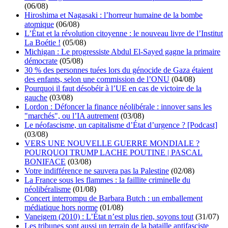
(06/08)
Hiroshima et Nagasaki : l’horreur humaine de la bombe
atomique
(06/08)
L’État et la révolution citoyenne : le nouveau livre de l’Institut
La Boétie !
(05/08)
Michigan : Le progressiste Abdul El-Sayed gagne la primaire
démocrate
(05/08)
30 % des personnes tuées lors du génocide de Gaza étaient
des enfants, selon une commission de l’ONU
(04/08)
Pourquoi il faut désobéir à l’UE en cas de victoire de la
gauche
(03/08)
Lordon : Défoncer la finance néolibérale : innover sans les
"marchés", ou l’IA autrement
(03/08)
Le néofascisme, un capitalisme d’État d’urgence ? [Podcast]
(03/08)
VERS UNE NOUVELLE GUERRE MONDIALE ?
POURQUOI TRUMP LACHE POUTINE | PASCAL
BONIFACE
(03/08)
Votre indifférence ne sauvera pas la Palestine
(02/08)
La France sous les flammes : la faillite criminelle du
néolibéralisme
(01/08)
Concert interrompu de Barbara Butch : un emballement
médiatique hors norme
(01/08)
Vaneigem (2010) : L’État n’est plus rien, soyons tout
(31/07)
Les tribunes sont aussi un terrain de la bataille antifasciste