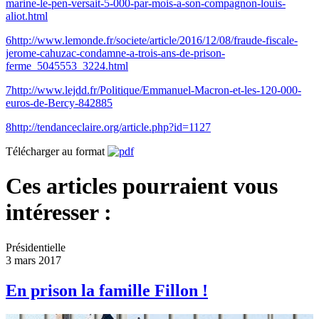
marine-le-pen-versait-5-000-par-mois-a-son-compagnon-louis-
aliot.html
6
http://www.lemonde.fr/societe/article/2016/12/08/fraude-fiscale-
jerome-cahuzac-condamne-a-trois-ans-de-prison-
ferme_5045553_3224.html
7
http://www.lejdd.fr/Politique/Emmanuel-Macron-et-les-120-000-
euros-de-Bercy-842885
8
http://tendanceclaire.org/article.php?id=1127
Télécharger au format
Ces articles pourraient vous
intéresser :
Présidentielle
3 mars 2017
En prison la famille Fillon !