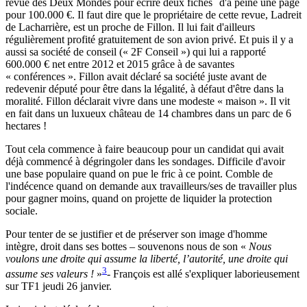
revue des Deux Mondes pour écrire deux fiches
d'à peine une page
pour 100.000 €. Il faut dire que le propriétaire de cette revue, Ladreit
de Lacharrière, est un proche de Fillon. Il lui fait d'ailleurs
régulièrement profité gratuitement de son avion privé. Et puis il y a
aussi sa société de conseil (« 2F Conseil ») qui lui a rapporté
600.000 € net entre 2012 et 2015 grâce à de savantes
« conférences ». Fillon avait déclaré sa société juste avant de
redevenir député pour être dans la légalité, à défaut d'être dans la
moralité. Fillon déclarait vivre dans une modeste « maison ». Il vit
en fait dans un luxueux château de 14 chambres dans un parc de 6
hectares !
Tout cela commence à faire beaucoup pour un candidat qui avait
déjà commencé à dégringoler dans les sondages. Difficile d'avoir
une base populaire quand on pue le fric à ce point. Comble de
l'indécence quand on demande aux travailleurs/ses de travailler plus
pour gagner moins, quand on projette de liquider la protection
sociale.
Pour tenter de se justifier et de préserver son image d'homme
intègre, droit dans ses bottes – souvenons nous de son «
Nous
voulons une droite qui assume la liberté, l’autorité, une droite qui
3
assume ses valeurs !
»
- François est allé s'expliquer laborieusement
sur TF1 jeudi 26 janvier.