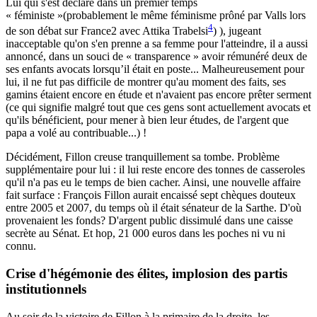
Lui qui s'est déclaré dans un premier temps
« féministe »(probablement le même féminisme prôné par Valls lors
4
de son débat sur France2 avec Attika Trabelsi
) ), jugeant
inacceptable qu'on s'en prenne a sa femme pour l'atteindre, il a aussi
annoncé, dans un souci de « transparence » avoir rémunéré deux de
ses enfants avocats lorsqu’il était en poste... Malheureusement pour
lui, il ne fut pas difficile de montrer qu'au moment des faits, ses
gamins étaient encore en étude et n'avaient pas encore prêter serment
(ce qui signifie malgré tout que ces gens sont actuellement avocats et
qu'ils bénéficient, pour mener à bien leur études, de l'argent que
papa a volé au contribuable...) !
Décidément, Fillon creuse tranquillement sa tombe. Problème
supplémentaire pour lui : il lui reste encore des tonnes de casseroles
qu'il n'a pas eu le temps de bien cacher. Ainsi, une nouvelle affaire
fait surface : François Fillon aurait encaissé sept chèques douteux
entre 2005 et 2007, du temps où il était sénateur de la Sarthe. D'où
provenaient les fonds? D'argent public dissimulé dans une caisse
secrète au Sénat. Et hop, 21 000 euros dans les poches ni vu ni
connu.
Crise d'hégémonie des élites, implosion des partis
institutionnels
Au soir de la victoire de Fillon à la primaire de la droite, les