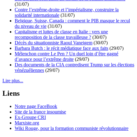
(31/07)
Contre l’extrême-droite et l’impérialisme, construire la
solidarité internationale
(31/07)
Belgique, Suisse, Canada : comment le PIB masque le recul
du niveau de vie
(31/07)
Capitalisme et luttes de classe en Italie : vers une
recomposition de la classe travailleuse ?
(30/07)
Décès du situationniste Raoul Vaneigem
(30/07)
Barbara Butch : le récit médiatique face aux faits
(29/07)
Mélenchon contre Le Pen ? Un duel loin d’être gagné
d’avance pour l’extrême droite
(29/07)
Des documents de la CIA contredisent Trump sur les élections
vénézuéliennes
(29/07)
Lire plus...
Liens
Notre page FaceBook
Site de la france insoumise
Ex-Groupe CRI
Marxiste.org
Wiki Rouge, pour la formation communiste révolutionnaire