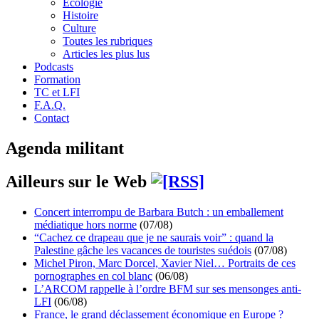
Écologie
Histoire
Culture
Toutes les rubriques
Articles les plus lus
Podcasts
Formation
TC et LFI
F.A.Q.
Contact
Agenda militant
Ailleurs sur le Web
Concert interrompu de Barbara Butch : un emballement
médiatique hors norme
(07/08)
“Cachez ce drapeau que je ne saurais voir” : quand la
Palestine gâche les vacances de touristes suédois
(07/08)
Michel Piron, Marc Dorcel, Xavier Niel… Portraits de ces
pornographes en col blanc
(06/08)
L’ARCOM rappelle à l’ordre BFM sur ses mensonges anti-
LFI
(06/08)
France, le grand déclassement économique en Europe ?