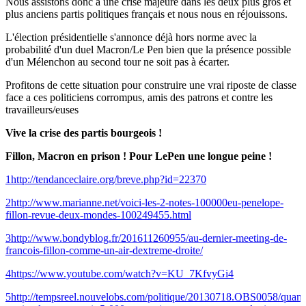
Nous assistons donc a une crise majeure dans les deux plus gros et
plus anciens partis politiques français et nous nous en réjouissons.
L'élection présidentielle s'annonce déjà hors norme avec la
probabilité d'un duel Macron/Le Pen bien que la présence possible
d'un Mélenchon au second tour ne soit pas à écarter.
Profitons de cette situation pour construire une vrai riposte de classe
face a ces politiciens corrompus, amis des patrons et contre les
travailleurs/euses
Vive la crise des partis bourgeois !
Fillon, Macron en prison ! Pour LePen une longue peine !
1
http://tendanceclaire.org/breve.php?id=22370
2
http://www.marianne.net/voici-les-2-notes-100000eu-penelope-
fillon-revue-deux-mondes-100249455.html
3
http://www.bondyblog.fr/201611260955/au-dernier-meeting-de-
francois-fillon-comme-un-air-dextreme-droite/
4
https://www.youtube.com/watch?v=KU_7KfvyGi4
5
http://tempsreel.nouvelobs.com/politique/20130718.OBS0058/quan