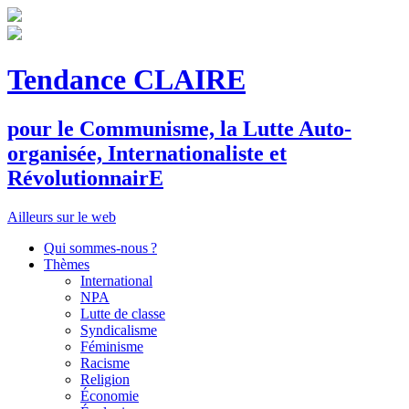
Tendance CLAIRE
pour le
C
ommunisme, la
L
utte
A
uto-
organisée,
I
nternationaliste et
R
évolutionnair
E
Ailleurs sur le web
Qui sommes-nous ?
Thèmes
International
NPA
Lutte de classe
Syndicalisme
Féminisme
Racisme
Religion
Économie