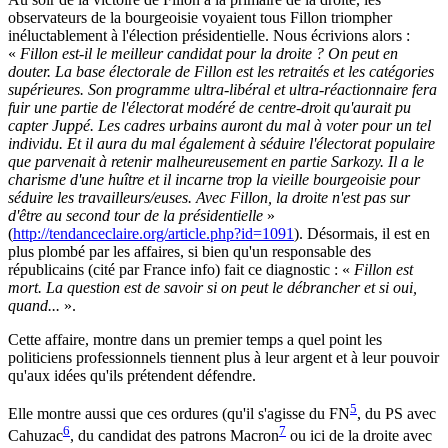
observateurs de la bourgeoisie voyaient tous Fillon triompher
inéluctablement à l'élection présidentielle. Nous écrivions alors :
«
Fillon est-il le meilleur candidat pour la droite ? On peut en
douter. La base électorale de Fillon est les retraités et les catégories
supérieures. Son programme ultra-libéral et ultra-réactionnaire fera
fuir une partie de l'électorat modéré de centre-droit qu'aurait pu
capter Juppé. Les cadres urbains auront du mal à voter pour un tel
individu. Et il aura du mal également à séduire l'électorat populaire
que parvenait à retenir malheureusement en partie Sarkozy. Il a le
charisme d'une huître et il incarne trop la vieille bourgeoisie pour
séduire les travailleurs/euses. Avec Fillon, la droite n'est pas sur
d'être au second tour de la présidentielle
»
(
http://tendanceclaire.org/article.php?id=1091
). Désormais, il est en
plus plombé par les affaires, si bien qu'un responsable des
républicains (cité par France info) fait ce diagnostic : «
Fillon est
mort. La question est de savoir si on peut le débrancher et si oui,
quand...
».
Cette affaire, montre dans un premier temps a quel point les
politiciens professionnels tiennent plus à leur argent et à leur pouvoir
qu'aux idées qu'ils prétendent défendre.
5
Elle montre aussi que ces ordures (qu'il s'agisse du FN
, du PS avec
6
7
Cahuzac
, du candidat des patrons Macron
ou ici de la droite avec