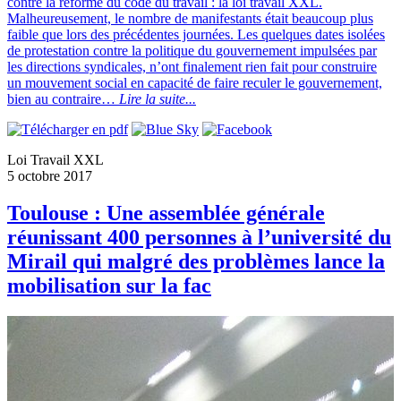
contre la réforme du code du travail : la loi travail XXL.
Malheureusement, le nombre de manifestants était beaucoup plus
faible que lors des précédentes journées. Les quelques dates isolées
de protestation contre la politique du gouvernement impulsées par
les directions syndicales, n’ont finalement rien fait pour construire
un mouvement social en capacité de faire reculer le gouvernement,
bien au contraire…
Lire la suite...
Loi Travail XXL
5 octobre 2017
Toulouse : Une assemblée générale
réunissant 400 personnes à l’université du
Mirail qui malgré des problèmes lance la
mobilisation sur la fac