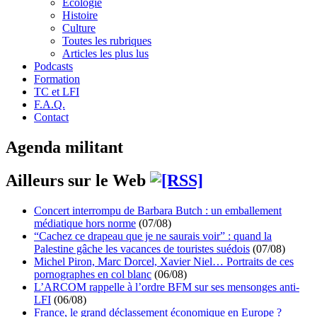
Écologie
Histoire
Culture
Toutes les rubriques
Articles les plus lus
Podcasts
Formation
TC et LFI
F.A.Q.
Contact
Agenda militant
Ailleurs sur le Web
Concert interrompu de Barbara Butch : un emballement
médiatique hors norme
(07/08)
“Cachez ce drapeau que je ne saurais voir” : quand la
Palestine gâche les vacances de touristes suédois
(07/08)
Michel Piron, Marc Dorcel, Xavier Niel… Portraits de ces
pornographes en col blanc
(06/08)
L’ARCOM rappelle à l’ordre BFM sur ses mensonges anti-
LFI
(06/08)
France, le grand déclassement économique en Europe ?