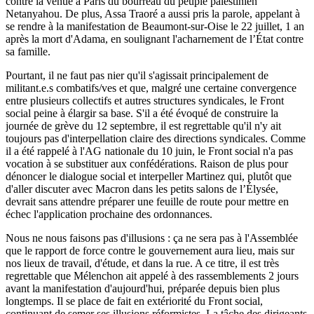
contre la venue à Paris du bourreau du peuple palestinien
Netanyahou. De plus, Assa Traoré a aussi pris la parole, appelant à
se rendre à la manifestation de Beaumont-sur-Oise le 22 juillet, 1 an
après la mort d'Adama, en soulignant l'acharnement de l’État contre
sa famille.
Pourtant, il ne faut pas nier qu'il s'agissait principalement de
militant.e.s combatifs/ves et que, malgré une certaine convergence
entre plusieurs collectifs et autres structures syndicales, le Front
social peine à élargir sa base. S'il a été évoqué de construire la
journée de grève du 12 septembre, il est regrettable qu'il n'y ait
toujours pas d'interpellation claire des directions syndicales. Comme
il a été rappelé à l'AG nationale du 10 juin, le Front social n'a pas
vocation à se substituer aux confédérations. Raison de plus pour
dénoncer le dialogue social et interpeller Martinez qui, plutôt que
d'aller discuter avec Macron dans les petits salons de l’Élysée,
devrait sans attendre préparer une feuille de route pour mettre en
échec l'application prochaine des ordonnances.
Nous ne nous faisons pas d'illusions : ça ne sera pas à l'Assemblée
que le rapport de force contre le gouvernement aura lieu, mais sur
nos lieux de travail, d'étude, et dans la rue. A ce titre, il est très
regrettable que Mélenchon ait appelé à des rassemblements 2 jours
avant la manifestation d'aujourd'hui, préparée depuis bien plus
longtemps. Il se place de fait en extériorité du Front social,
continuant de semer ses illusions réformistes. La tâche des dirigeants