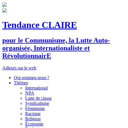
Tendance CLAIRE
pour le
C
ommunisme, la
L
utte
A
uto-
organisée,
I
nternationaliste et
R
évolutionnair
E
Ailleurs sur le web
Qui sommes-nous ?
Thèmes
International
NPA
Lutte de classe
Syndicalisme
Féminisme
Racisme
Religion
Économie