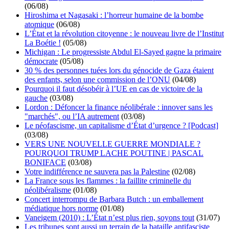
(06/08)
Hiroshima et Nagasaki : l’horreur humaine de la bombe
atomique
(06/08)
L’État et la révolution citoyenne : le nouveau livre de l’Institut
La Boétie !
(05/08)
Michigan : Le progressiste Abdul El-Sayed gagne la primaire
démocrate
(05/08)
30 % des personnes tuées lors du génocide de Gaza étaient
des enfants, selon une commission de l’ONU
(04/08)
Pourquoi il faut désobéir à l’UE en cas de victoire de la
gauche
(03/08)
Lordon : Défoncer la finance néolibérale : innover sans les
"marchés", ou l’IA autrement
(03/08)
Le néofascisme, un capitalisme d’État d’urgence ? [Podcast]
(03/08)
VERS UNE NOUVELLE GUERRE MONDIALE ?
POURQUOI TRUMP LACHE POUTINE | PASCAL
BONIFACE
(03/08)
Votre indifférence ne sauvera pas la Palestine
(02/08)
La France sous les flammes : la faillite criminelle du
néolibéralisme
(01/08)
Concert interrompu de Barbara Butch : un emballement
médiatique hors norme
(01/08)
Vaneigem (2010) : L’État n’est plus rien, soyons tout
(31/07)
Les tribunes sont aussi un terrain de la bataille antifasciste