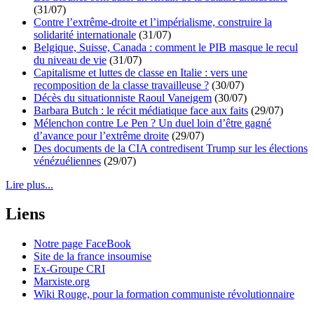
(31/07)
Contre l’extrême-droite et l’impérialisme, construire la
solidarité internationale
(31/07)
Belgique, Suisse, Canada : comment le PIB masque le recul
du niveau de vie
(31/07)
Capitalisme et luttes de classe en Italie : vers une
recomposition de la classe travailleuse ?
(30/07)
Décès du situationniste Raoul Vaneigem
(30/07)
Barbara Butch : le récit médiatique face aux faits
(29/07)
Mélenchon contre Le Pen ? Un duel loin d’être gagné
d’avance pour l’extrême droite
(29/07)
Des documents de la CIA contredisent Trump sur les élections
vénézuéliennes
(29/07)
Lire plus...
Liens
Notre page FaceBook
Site de la france insoumise
Ex-Groupe CRI
Marxiste.org
Wiki Rouge, pour la formation communiste révolutionnaire