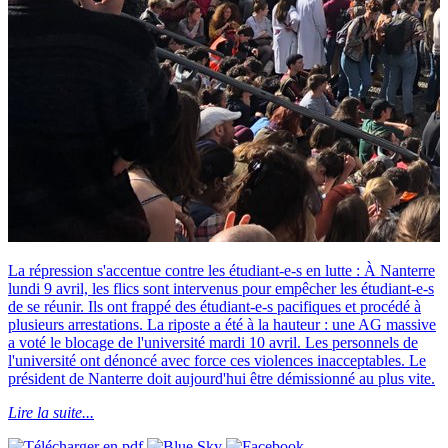
La répression s'accentue contre les étudiant-e-s en lutte : À Nanterre
lundi 9 avril, les flics sont intervenus pour empêcher les étudiant-e-s
de se réunir. Ils ont frappé des étudiant-e-s pacifiques et procédé à
plusieurs arrestations. La riposte a été à la hauteur : une AG massive
a voté le blocage de l'université mardi 10 avril. Les personnels de
l'université ont dénoncé avec force ces violences inacceptables. Le
président de Nanterre doit aujourd'hui être démissionné au plus vite.
Lire la suite...