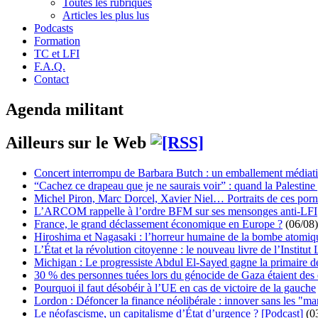
Toutes les rubriques
Articles les plus lus
Podcasts
Formation
TC et LFI
F.A.Q.
Contact
Agenda militant
Ailleurs sur le Web
Concert interrompu de Barbara Butch : un emballement médiat
“Cachez ce drapeau que je ne saurais voir” : quand la Palestine
Michel Piron, Marc Dorcel, Xavier Niel… Portraits de ces porn
L’ARCOM rappelle à l’ordre BFM sur ses mensonges anti-LFI
France, le grand déclassement économique en Europe ?
(06/08)
Hiroshima et Nagasaki : l’horreur humaine de la bombe atomiq
L’État et la révolution citoyenne : le nouveau livre de l’Institut 
Michigan : Le progressiste Abdul El-Sayed gagne la primaire 
30 % des personnes tuées lors du génocide de Gaza étaient de
Pourquoi il faut désobéir à l’UE en cas de victoire de la gauche
Lordon : Défoncer la finance néolibérale : innover sans les "ma
Le néofascisme, un capitalisme d’État d’urgence ? [Podcast]
(0