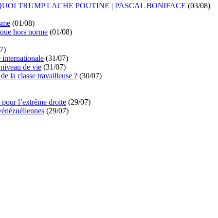
UOI TRUMP LACHE POUTINE | PASCAL BONIFACE
(03/08)
isme
(01/08)
ique hors norme
(01/08)
7)
é internationale
(31/07)
niveau de vie
(31/07)
de la classe travailleuse ?
(30/07)
pour l’extrême droite
(29/07)
vénézuéliennes
(29/07)