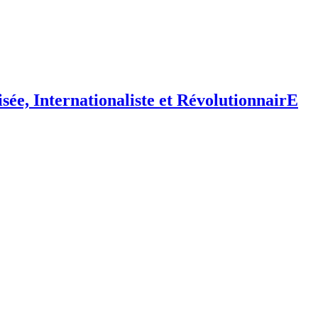
isée,
I
nternationaliste et
R
évolutionnair
E