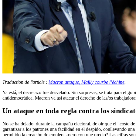
Traduction de l'article :
Macron attaque, Mailly courbe l’échine
.
Ya está, el decretazo fue desvelado. Sin sorpresas, se trata para el g
antidemocrática, Macron va así atacar el derecho de las/os trabajadora
Un ataque en toda regla contra los sindicato
No se ha dejado, durante la campaña electoral, de oir que el “coste de
garantizar a los patrones una facilidad en el despido, conllevando un
permitido la creación de empleo, ¿pero con qué precio? Las cifras son 