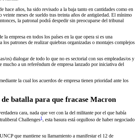
de hace años, ha sido revisado a la baja tanto en cantidades como en
veinte meses de sueldo tras treinta años de antigüedad. El mínimo
ntonces, la patronal podrá despedir sin preocuparse del tribunal
e la empresa en todos los países en la que opera si es una
ara los patrones de realizar quiebras organizadas o montajes complejos
s/os) dialogar de todo lo que no es sectorial con sus empleadas/os y
rece mucho a un referéndum de empresa lanzado por iniciativa del
diante la cual los acuerdos de empresa tienen prioridad ante los
n de batalla para que fracase Macron
erdadera cara, nada que ver con la del militante por el que había
1
traliberal Challenges
, esta basura está orgulloso de haber negociado
O- UNCP que mantiene su llamamiento a manifestar el 12 de