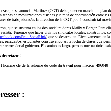
uerzas que se anuncia. Martinez (CGT) debe poner en marcha un plan de
on fechas de movilizaciones aisladas y la falta de coordinación entre la
ares de trabajadoras/es la dirección de la CGT podrá construir tal movi
n, que se sustenta en los dos socialtraidores Mailly y Berger. Para el
resistir. Tenemos que hacer vivir los sindicatos locales, construirlos, c
facebook.com/FrontSocialUni/
) que se desarrollan. Efectivamente, en la 
es, paradas/os, estudiantes construyendo así la lucha de clases que permi
r retroceder al gobierno. El camino es largo, pero es nuestra única sal
s decretazos !
-fo-l-homme-cle-de-la-reforme-du-code-du-travail-pour-macron_496048
resser :