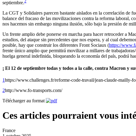
2
septiembre.
La CGT y Solidaires parecen bastante aislados en la correlación de f
balance del fracaso de las movilizaciones contra la reforma laboral, c
nos hacemos sin embargo ninguna ilusión, sólo bajo la presión de mill
Un frente amplio debe ponerse en marcha para hacer retroceder a Macro
estudios, del ataque sin precedentes que nos espera, y al cual debemos 
posible, hay que construir los diferentes Front Sociaux (
https://www.
frente único amplio que permitirá movilizar a millares de trabajadoras/
huelga general indefinida, bloqueando la economía del país, podrá hace
¡ El 12 de septiembre todas y todos a la calle, contra Macron y su
1
https://www.challenges.fr/reforme-code-travail/jean-claude-mailly
2
http://www.fo-transports.com/
Télécharger au format
Ces articles pourraient vous inté
France
1 octobre 2025