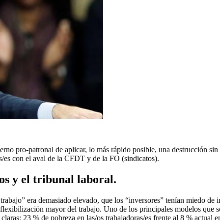
obierno pro-patronal de aplicar, lo más rápido posible, una destrucción 
s/es con el aval de la CFDT y de la FO (sindicatos).
s y el tribunal laboral.
 trabajo” era demasiado elevado, que los “inversores” tenían miedo de inv
a flexibilización mayor del trabajo. Uno de los principales modelos que
claras: 23 % de pobreza en las/os trabajadoras/es frente al 8 % actual e