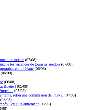
ique hors norme
(07/08)
 gâche les vacances de touristes suédois
(07/08)
ographes en col blanc
(06/08)
(06/08)
ue
(06/08)
La Boétie !
(05/08)
démocrate
(05/08)
s enfants, selon une commission de l’ONU
(04/08)
(03/08)
rchés", ou l’IA autrement
(03/08)
3/08)