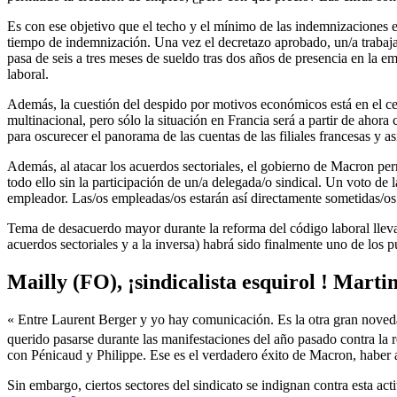
Es con ese objetivo que el techo y el mínimo de las indemnizaciones e
tiempo de indemnización. Una vez el decretazo aprobado, un/a trabaj
pasa de seis a tres meses de sueldo tras dos años de presencia en la e
laboral.
Además, la cuestión del despido por motivos económicos está en el cent
multinacional, pero sólo la situación en Francia será a partir de ahor
para oscurecer el panorama de las cuentas de las filiales francesas y as
Además, al atacar los acuerdos sectoriales, el gobierno de Macron per
todo ello sin la participación de un/a delegada/o sindical. Un voto de
empleador. Las/os empleadas/os estarán así directamente sometidas/os 
Tema de desacuerdo mayor durante la reforma del código laboral lleva
acuerdos sectoriales y a la inversa) habrá sido finalmente uno de los 
Mailly (FO), ¡sindicalista esquirol ! Mar
« Entre Laurent Berger y yo hay comunicación. Es la otra gran novedad
querido pasarse durante las manifestaciones del año pasado contra la r
con Pénicaud y Philippe. Ese es el verdadero éxito de Macron, haber at
Sin embargo, ciertos sectores del sindicato se indignan contra esta 