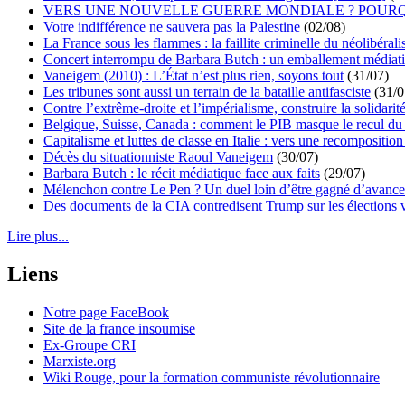
VERS UNE NOUVELLE GUERRE MONDIALE ? POURQ
Votre indifférence ne sauvera pas la Palestine
(02/08)
La France sous les flammes : la faillite criminelle du néolibéral
Concert interrompu de Barbara Butch : un emballement médiat
Vaneigem (2010) : L’État n’est plus rien, soyons tout
(31/07)
Les tribunes sont aussi un terrain de la bataille antifasciste
(31/0
Contre l’extrême-droite et l’impérialisme, construire la solidarit
Belgique, Suisse, Canada : comment le PIB masque le recul du 
Capitalisme et luttes de classe en Italie : vers une recomposition 
Décès du situationniste Raoul Vaneigem
(30/07)
Barbara Butch : le récit médiatique face aux faits
(29/07)
Mélenchon contre Le Pen ? Un duel loin d’être gagné d’avance 
Des documents de la CIA contredisent Trump sur les élections 
Lire plus...
Liens
Notre page FaceBook
Site de la france insoumise
Ex-Groupe CRI
Marxiste.org
Wiki Rouge, pour la formation communiste révolutionnaire