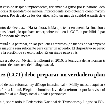
n caso de despido improcedente, reclamado a gritos por la patronal des
ador/a despedida/o de manera improcedente sólo obtendrá como máximo 
mpresa. Por debajo de los dos años, ¡sólo un mes de sueldo! A partir de e
ro del decretazo. Hasta ahora, había que tener en cuenta la situación d
a considerada, lo que hace temer, sobre todo en la CGT, la posibilidad p
í despedir fácilmente.
mitirá a la patronal, en las pequeñas empresas (de menos de 50 empleada
 la mayoría será suficiente para cerrar un acuerdo. El dispositivo se pa
a la presión de su explotador. Es un grave paso atrás.
da a cabo por Myriam El Khomri en 2016, la jerarquía de las normas (me
puntos de consenso del diálogo social.
tinez (CGT) debe preparar un verdadero pla
 de esta reforma: hay diálogo intersindical ». Mailly muestra aquí su v
eforma laboral. Elegido « hombre clave de la reforma » por la revista ul
raído al « diálogo social » a tales personajes.
actitud, sobre todo la Federación Nacional de Transportes y Logística F