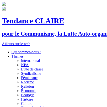
Tendance CLAIRE
pour le
C
ommunisme, la
L
utte
A
uto-organ
Ailleurs sur le web
Qui sommes-nous ?
Thèmes
International
NPA
Lutte de classe
Syndicalisme
Féminisme
Racisme
Religion
Économie
Écologie
Histoire
Culture