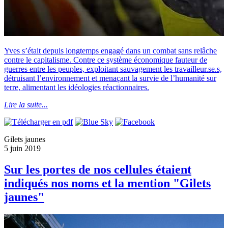
Yves s’était depuis longtemps engagé dans un combat sans relâche
contre le capitalisme. Contre ce système économique fauteur de
guerres entre les peuples, exploitant sauvagement les travailleur.se.s,
détruisant l’environnement et menaçant la survie de l’humanité sur
terre, alimentant les idéologies réactionnaires.
Lire la suite...
Gilets jaunes
5 juin 2019
Sur les portes de nos cellules étaient
indiqués nos noms et la mention "Gilets
jaunes"