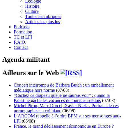
Écologie
Histoire
Culture
Toutes les rubriques
Articles les plus lus
Podcasts
Formation
TC et LFI
F.A.Q.
Contact
Agenda militant
Ailleurs sur le Web
Concert interrompu de Barbara Butch : un emballement
médiatique hors norme
(07/08)
“Cachez ce drapeau que je ne saurais voir” : quand la
Palestine gâche les vacances de touristes suédois
(07/08)
Michel Piron, Marc Dorcel, Xavier Niel… Portraits de ces
pornographes en col blanc
(06/08)
L’ARCOM rappelle à l’ordre BFM sur ses mensonges anti-
LFI
(06/08)
France, le grand déclassement économique en Europe ?