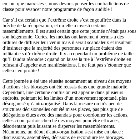
en tant que marxistes :, nous devons penser les contradictions de
classe pour avancer notre programme de façon audible !
Car s’il est certain que l’extrême droite s’est engouffrée dans la
brèche de la récupération, et qu’elle a investi certains
rassemblements, il est aussi certain que cette journée n’était pas sous
son hégémonie. Certes, les médias ont largement permis à des
ordures de diffuser leur venin mais il serait scandaleux et insultant
d’insinuer que la majorité des personnes sur place étaient des
militant.e.s d’extrême droite. Il y a cependant un problème de taille
qu’il faudra résoudre : quand on laisse la rue à l’extrême droite en
refusant d’appeler aux manifestations, il ne faut pas s’étonner que
celle-ci en profite !
Cette journée a été une réussite notamment au niveau des moyens
d’actions : les blocages ont été réussis dans une grande majorité.
Cependant, une certaine confusion est apparue dans plusieurs
endroits, pointant ici les limites d’un mouvement spontané, plus
désorganisé qu’auto-organisé. Dans la mesure ou très peu de
structures décisionnelles ont été mises places, pas plus que de
délégations élues avec des mandats pour coordonner les actions,
celles ci ont parfois cherché des moyens pour être efficaces,
désorientant puis laissant se disperser les rassemblements.
Néanmoins, un début d'auto-organisation s'est mise en place :
discussions, assemblées, décisions de reconduire les blocages.