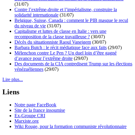
(31/07)
Contre l’extrême-droite et l’impérialisme, construire la
solidarité internationale
(31/07)
Belgique, Suisse, Canada : comment le PIB masque le recul
du niveau de vie
(31/07)
Capitalisme et luttes de classe en Italie : vers une
recomposition de la classe travailleuse ?
(30/07)
Décès du situationniste Raoul Vaneigem
(30/07)
Barbara Butch : le récit médiatique face aux faits
(29/07)
Mélenchon contre Le Pen ? Un duel loin d’être gagné
d’avance pour l’extrême droite
(29/07)
Des documents de la CIA contredisent Trump sur les élections
vénézuéliennes
(29/07)
Lire plus...
Liens
Notre page FaceBook
Site de la france insoumise
Ex-Groupe CRI
Marxiste.org
Wiki Rouge, pour la formation communiste révolutionnaire