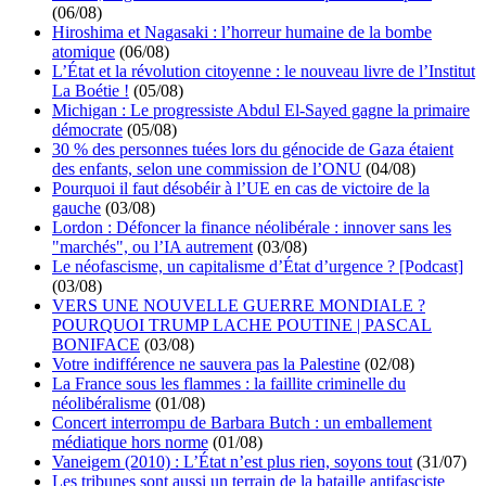
(06/08)
Hiroshima et Nagasaki : l’horreur humaine de la bombe
atomique
(06/08)
L’État et la révolution citoyenne : le nouveau livre de l’Institut
La Boétie !
(05/08)
Michigan : Le progressiste Abdul El-Sayed gagne la primaire
démocrate
(05/08)
30 % des personnes tuées lors du génocide de Gaza étaient
des enfants, selon une commission de l’ONU
(04/08)
Pourquoi il faut désobéir à l’UE en cas de victoire de la
gauche
(03/08)
Lordon : Défoncer la finance néolibérale : innover sans les
"marchés", ou l’IA autrement
(03/08)
Le néofascisme, un capitalisme d’État d’urgence ? [Podcast]
(03/08)
VERS UNE NOUVELLE GUERRE MONDIALE ?
POURQUOI TRUMP LACHE POUTINE | PASCAL
BONIFACE
(03/08)
Votre indifférence ne sauvera pas la Palestine
(02/08)
La France sous les flammes : la faillite criminelle du
néolibéralisme
(01/08)
Concert interrompu de Barbara Butch : un emballement
médiatique hors norme
(01/08)
Vaneigem (2010) : L’État n’est plus rien, soyons tout
(31/07)
Les tribunes sont aussi un terrain de la bataille antifasciste