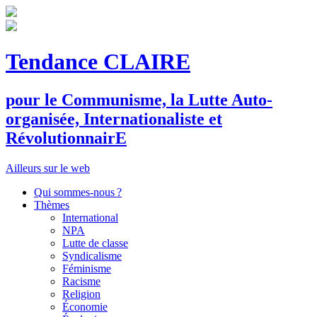
Tendance CLAIRE
pour le
C
ommunisme, la
L
utte
A
uto-
organisée,
I
nternationaliste et
R
évolutionnair
E
Ailleurs sur le web
Qui sommes-nous ?
Thèmes
International
NPA
Lutte de classe
Syndicalisme
Féminisme
Racisme
Religion
Économie