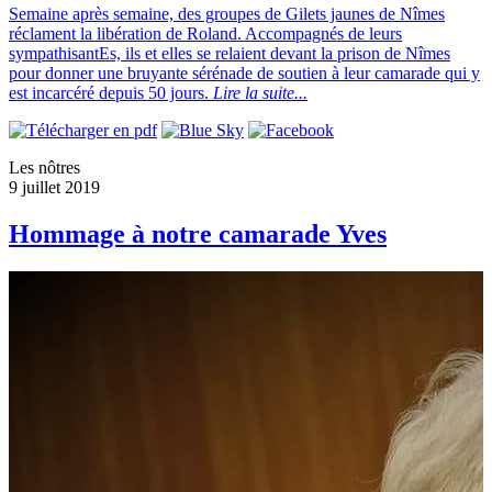
Semaine après semaine, des groupes de Gilets jaunes de Nîmes
réclament la libération de Roland. Accompagnés de leurs
sympathisantEs, ils et elles se relaient devant la prison de Nîmes
pour donner une bruyante sérénade de soutien à leur camarade qui y
est incarcéré depuis 50 jours.
Lire la suite...
Les nôtres
9 juillet 2019
Hommage à notre camarade Yves