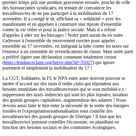
premier temps pris une position gravement erronée, proche de celle
des bureaucraties syndicales, en tentant de convaincre les
travailleurs/ses de ne pas participer à la mobilisation du 17
novembre. Il a corrigé le tir, affichant sa « solidarité » avec les
manifestants et en appelant à construire une riposte d'ensemble
contre la vie chère et pour la justice sociale. Mais il a refusé
d'appeler à aller sur les blocages ! Notre parti aurait du en outre
s'adresser à l'ensemble du mouvement ouvrier pour appeler
ensemble au 17 novembre, en intégrant la lutte contre les taxes sur
l'essence à un ensemble de revendications de classe. Mais notre parti
a préféré signer une déclaration commune totalement creuse
(
https://tendanceclaire.org/breve.php?id=31027
) qui ignore
purement et simplement la mobilisation du 17 !
La CGT, Solidaires, la FI, le NPA entre autre doivent pouvoir se
mettre d’accord sur des mots d’ordre clairs qui répondent aux
besoins immédiats des travailleurs/euses qui se sont mobilisé.e.s :
suppression des taxes indirectes qui sont les plus injustes, taxation
des grands groupes capitalistes, augmentation des salaires ! Nous
devons aussi faire le lien entre la nécessité de la sortie des énergies
fossiles et l'expropriation/nationalisation sous contrôle des
travailleurs/ses des grands groupes de l'énergie ! Il faut que les
travailleurs/ses puissent contrôler l'économie, en planifiant en
fonction des besoins sociaux et des contraintes écologiques.