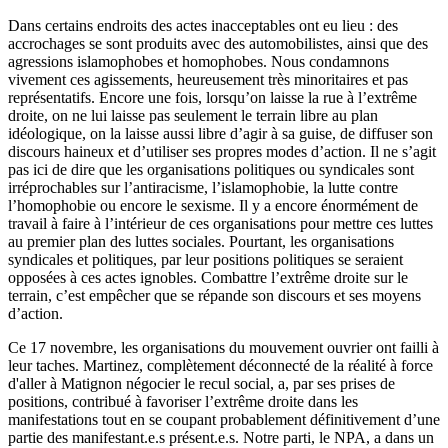
Dans certains endroits des actes inacceptables ont eu lieu : des
accrochages se sont produits avec des automobilistes, ainsi que des
agressions islamophobes et homophobes. Nous condamnons
vivement ces agissements, heureusement très minoritaires et pas
représentatifs. Encore une fois, lorsqu’on laisse la rue à l’extrême
droite, on ne lui laisse pas seulement le terrain libre au plan
idéologique, on la laisse aussi libre d’agir à sa guise, de diffuser son
discours haineux et d’utiliser ses propres modes d’action. Il ne s’agit
pas ici de dire que les organisations politiques ou syndicales sont
irréprochables sur l’antiracisme, l’islamophobie, la lutte contre
l’homophobie ou encore le sexisme. Il y a encore énormément de
travail à faire à l’intérieur de ces organisations pour mettre ces luttes
au premier plan des luttes sociales. Pourtant, les organisations
syndicales et politiques, par leur positions politiques se seraient
opposées à ces actes ignobles. Combattre l’extrême droite sur le
terrain, c’est empêcher que se répande son discours et ses moyens
d’action.
Ce 17 novembre, les organisations du mouvement ouvrier ont failli à
leur taches. Martinez, complètement déconnecté de la réalité à force
d'aller à Matignon négocier le recul social, a, par ses prises de
positions, contribué à favoriser l’extrême droite dans les
manifestations tout en se coupant probablement définitivement d’une
partie des manifestant.e.s présent.e.s. Notre parti, le NPA, a dans un