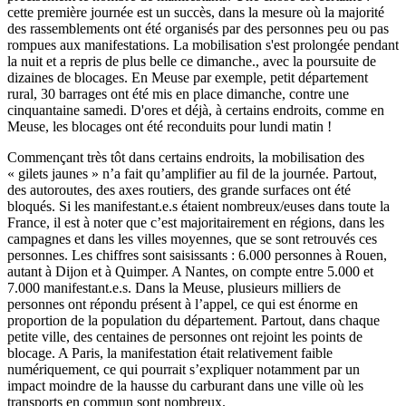
cette première journée est un succès, dans la mesure où la majorité
des rassemblements ont été organisés par des personnes peu ou pas
rompues aux manifestations. La mobilisation s'est prolongée pendant
la nuit et a repris de plus belle ce dimanche., avec la poursuite de
dizaines de blocages. En Meuse par exemple, petit département
rural, 30 barrages ont été mis en place dimanche, contre une
cinquantaine samedi. D'ores et déjà, à certains endroits, comme en
Meuse, les blocages ont été reconduits pour lundi matin !
Commençant très tôt dans certains endroits, la mobilisation des
« gilets jaunes » n’a fait qu’amplifier au fil de la journée. Partout,
des autoroutes, des axes routiers, des grande surfaces ont été
bloqués. Si les manifestant.e.s étaient nombreux/euses dans toute la
France, il est à noter que c’est majoritairement en régions, dans les
campagnes et dans les villes moyennes, que se sont retrouvés ces
personnes. Les chiffres sont saisissants : 6.000 personnes à Rouen,
autant à Dijon et à Quimper. A Nantes, on compte entre 5.000 et
7.000 manifestant.e.s. Dans la Meuse, plusieurs milliers de
personnes ont répondu présent à l’appel, ce qui est énorme en
proportion de la population du département. Partout, dans chaque
petite ville, des centaines de personnes ont rejoint les points de
blocage. A Paris, la manifestation était relativement faible
numériquement, ce qui pourrait s’expliquer notamment par un
impact moindre de la hausse du carburant dans une ville où les
transports en commun sont nombreux.