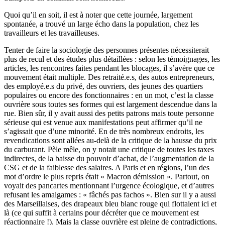
Quoi qu’il en soit, il est à noter que cette journée, largement
spontanée, a trouvé un large écho dans la population, chez les
travailleurs et les travailleuses.
Tenter de faire la sociologie des personnes présentes nécessiterait
plus de recul et des études plus détaillées : selon les témoignages, les
articles, les rencontres faites pendant les blocages, il s’avère que ce
mouvement était multiple. Des retraité.e.s, des autos entrepreneurs,
des employé.e.s du privé, des ouvriers, des jeunes des quartiers
populaires ou encore des fonctionnaires : en un mot, c’est la classe
ouvrière sous toutes ses formes qui est largement descendue dans la
rue. Bien sûr, il y avait aussi des petits patrons mais toute personne
sérieuse qui est venue aux manifestations peut affirmer qu’il ne
s’agissait que d’une minorité. En de très nombreux endroits, les
revendications sont allées au-delà de la critique de la hausse du prix
du carburant. Pèle mêle, on y notait une critique de toutes les taxes
indirectes, de la baisse du pouvoir d’achat, de l’augmentation de la
CSG et de la faiblesse des salaires. A Paris et en régions, l’un des
mot d’ordre le plus repris était « Macron démission ». Partout, on
voyait des pancartes mentionnant l’urgence écologique, et d’autres
refusant les amalgames : « fâchés pas fachos ». Bien sur il y a aussi
des Marseillaises, des drapeaux bleu blanc rouge qui flottaient ici et
là (ce qui suffit à certains pour décréter que ce mouvement est
réactionnaire !). Mais la classe ouvrière est pleine de contradictions,