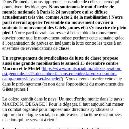
Dans l'immédiat, nous appuyons l'ensemble de celles et ceux qui
poursuivent les blocages.
Nous soutenons le mot d'ordre de
montée nationale à Paris le 24 novembre qui se diffuse
actuellement très vite, comme Acte 2 de la mobilisation ! Notre
parti devrait appeler l'ensemble du mouvement ouvrier à
soutenir le mouvement des Gilets jaunes et à s'y inscrire de plein
pied !
Notre parti devrait s'adresser à l'ensemble du mouvement
ouvrier pour que le mouvement puisse perdurer cette semaine grâce
à l'organisation de grèves en intégrant la lutte contre les taxes à un
ensemble de revendications de classe.
Un regroupement de syndicalistes de lutte de classe propose
aussi une grande mobilisation le samedi 15 décembre contre
Macron et le Medef
(
https://www.frontsocialuni.fr/lexasperation-
est-generale-le-15-decembre-faisons-entendre-la-voix-de-notre-
camp-contre-lelysee-et-le-medef/
). Nous devons inscrire cette date
dans le prolongement (et non dans l'opposition) du mouvement des
Gilets jaunes !
La colère grandit dans le pays. Un mot d'ordre monte dans le pays :
MACRON, DEGAGE ! Pour le dégager, il faut aujourd'hui mener
un combat organisé pour imposer aux directions syndicales la
rupture du dialogue social, la rupture avec la tactique des journées
d'action qui ne servent à rien !