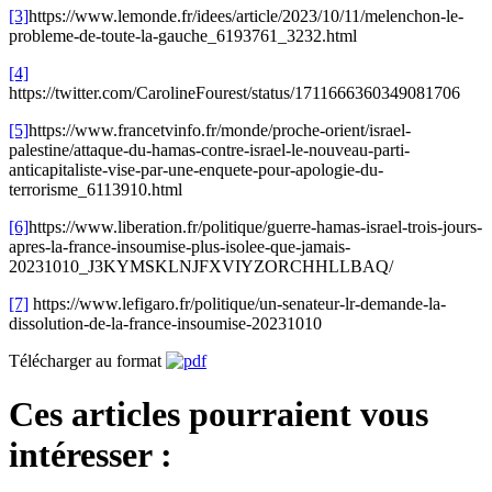
[3]
https://www.lemonde.fr/idees/article/2023/10/11/melenchon-le-
probleme-de-toute-la-gauche_6193761_3232.html
[4]
https://twitter.com/CarolineFourest/status/1711666360349081706
[5]
https://www.francetvinfo.fr/monde/proche-orient/israel-
palestine/attaque-du-hamas-contre-israel-le-nouveau-parti-
anticapitaliste-vise-par-une-enquete-pour-apologie-du-
terrorisme_6113910.html
[6]
https://www.liberation.fr/politique/guerre-hamas-israel-trois-jours-
apres-la-france-insoumise-plus-isolee-que-jamais-
20231010_J3KYMSKLNJFXVIYZORCHHLLBAQ/
[7]
https://www.lefigaro.fr/politique/un-senateur-lr-demande-la-
dissolution-de-la-france-insoumise-20231010
Télécharger au format
Ces articles pourraient vous
intéresser :