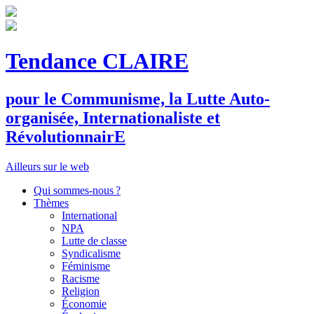
Tendance CLAIRE
pour le
C
ommunisme, la
L
utte
A
uto-
organisée,
I
nternationaliste et
R
évolutionnair
E
Ailleurs sur le web
Qui sommes-nous ?
Thèmes
International
NPA
Lutte de classe
Syndicalisme
Féminisme
Racisme
Religion
Économie