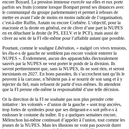
encore Boyard. La pression immense exercée sur elles et eux porte
parfois ses fruits (comme lorsque Bompart prend ses distances avec
le communiqué du groupe parlementaire) et permet à rebours de
mettre en avant l’aile de moins en moins radicale de l’organisation,
c’est-à-dire Ruffin, Autain ou encore Corbière. L’objectif, pour la
macronie et la droite en général, est de cliver d’une part la NUPES
en en détachant la droite (le PS, EELV et le PCF), mais aussi de
cliver au sein de la FI elle-même pour l’affaiblir autant que possible.
Pourtant, comme le souligne
Libération
, « malgré ces vives tensions,
les élu-e-s de gauche ne semblent pas encore vouloir enterrer la
NUPES ». Évidemment, aucun des apparatchiks électoralement
sauvés par la NUPES ne veut porter le poids de la division. Ils
savent pertinemment que, sans la NUPES, ils ne sont rien, et seront
inexistants en 2027. En bons parasites, ils s’accrochent tant qu’ils le
peuvent à la carcasse, n’hésitent pas à se nourrir de son sang et à y
injecter du fiel, mais refusent de partir d’eux-mêmes. Ils attendent
que la FI prenne elle-même la responsabilité d’une telle décision.
Or la direction de la FI ne souhaite pas non plus prendre cette
initiative : les volontés « d’union de la gauche » sont trop ancrées,
trop fortes de symboles pour que ses dirigeant-e-s soit prêt-e-s à
endosser le costume du traître. Il y a quelques semaines encore,
Mélenchon lui-même continuait d’appeler à l’union, tout comme les
jeunes de la NUPES. Mais les illusions ne vont pas pouvoir durer