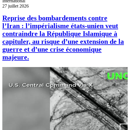
International
27 juillet 2026
Reprise des bombardements contre
l’Iran : l’impérialisme états-unien veut
contraindre la République Islamique à
capituler, au risque d’une extension de la
guerre et d’une crise économique
majeure.