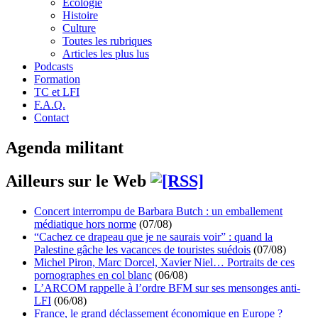
Écologie
Histoire
Culture
Toutes les rubriques
Articles les plus lus
Podcasts
Formation
TC et LFI
F.A.Q.
Contact
Agenda militant
Ailleurs sur le Web
Concert interrompu de Barbara Butch : un emballement
médiatique hors norme
(07/08)
“Cachez ce drapeau que je ne saurais voir” : quand la
Palestine gâche les vacances de touristes suédois
(07/08)
Michel Piron, Marc Dorcel, Xavier Niel… Portraits de ces
pornographes en col blanc
(06/08)
L’ARCOM rappelle à l’ordre BFM sur ses mensonges anti-
LFI
(06/08)
France, le grand déclassement économique en Europe ?