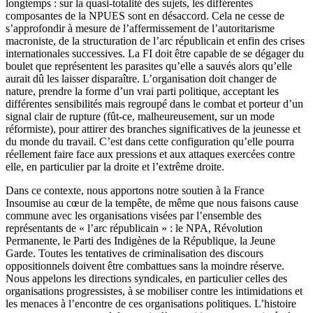
longtemps : sur la quasi-totalité des sujets, les différentes
composantes de la NPUES sont en désaccord. Cela ne cesse de
s’approfondir à mesure de l’affermissement de l’autoritarisme
macroniste, de la structuration de l’arc républicain et enfin des crises
internationales successives. La FI doit être capable de se dégager du
boulet que représentent les parasites qu’elle a sauvés alors qu’elle
aurait dû les laisser disparaître. L’organisation doit changer de
nature, prendre la forme d’un vrai parti politique, acceptant les
différentes sensibilités mais regroupé dans le combat et porteur d’un
signal clair de rupture (fût-ce, malheureusement, sur un mode
réformiste), pour attirer des branches significatives de la jeunesse et
du monde du travail. C’est dans cette configuration qu’elle pourra
réellement faire face aux pressions et aux attaques exercées contre
elle, en particulier par la droite et l’extrême droite.
Dans ce contexte, nous apportons notre soutien à la France
Insoumise au cœur de la tempête, de même que nous faisons cause
commune avec les organisations visées par l’ensemble des
représentants de « l’arc républicain » : le NPA, Révolution
Permanente, le Parti des Indigènes de la République, la Jeune
Garde. Toutes les tentatives de criminalisation des discours
oppositionnels doivent être combattues sans la moindre réserve.
Nous appelons les directions syndicales, en particulier celles des
organisations progressistes, à se mobiliser contre les intimidations et
les menaces à l’encontre de ces organisations politiques. L’histoire