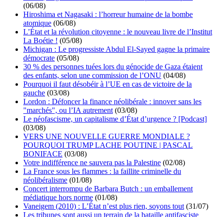
(06/08)
Hiroshima et Nagasaki : l’horreur humaine de la bombe
atomique
(06/08)
L’État et la révolution citoyenne : le nouveau livre de l’Institut
La Boétie !
(05/08)
Michigan : Le progressiste Abdul El-Sayed gagne la primaire
démocrate
(05/08)
30 % des personnes tuées lors du génocide de Gaza étaient
des enfants, selon une commission de l’ONU
(04/08)
Pourquoi il faut désobéir à l’UE en cas de victoire de la
gauche
(03/08)
Lordon : Défoncer la finance néolibérale : innover sans les
"marchés", ou l’IA autrement
(03/08)
Le néofascisme, un capitalisme d’État d’urgence ? [Podcast]
(03/08)
VERS UNE NOUVELLE GUERRE MONDIALE ?
POURQUOI TRUMP LACHE POUTINE | PASCAL
BONIFACE
(03/08)
Votre indifférence ne sauvera pas la Palestine
(02/08)
La France sous les flammes : la faillite criminelle du
néolibéralisme
(01/08)
Concert interrompu de Barbara Butch : un emballement
médiatique hors norme
(01/08)
Vaneigem (2010) : L’État n’est plus rien, soyons tout
(31/07)
Les tribunes sont aussi un terrain de la bataille antifasciste