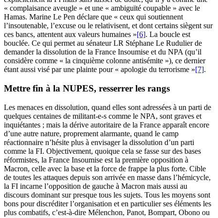
« complaisance aveugle » et une « ambiguïté coupable » avec le
Hamas. Marine Le Pen déclare que « ceux qui soutiennent
l’insoutenable, l’excuse ou le relativisent, et dont certains siègent sur
ces bancs, attentent aux valeurs humaines »
[6]
. La boucle est
bouclée. Ce qui permet au sénateur LR Stéphane Le Rudulier de
demander la dissolution de la France Insoumise et du NPA (qu’il
considère comme « la cinquième colonne antisémite »), ce dernier
étant aussi visé par une plainte pour « apologie du terrorisme »
[7]
.
Mettre fin à la NUPES, resserrer les rangs
Les menaces en dissolution, quand elles sont adressées à un parti de
quelques centaines de militant-e-s comme le NPA, sont graves et
inquiétantes ; mais la dérive autoritaire de la France apparaît encore
d’une autre nature, proprement alarmante, quand le camp
réactionnaire n’hésite plus à envisager la dissolution d’un parti
comme la FI. Objectivement, quoique cela se fasse sur des bases
réformistes, la France Insoumise est la première opposition à
Macron, celle avec la base et la force de frappe la plus forte. Cible
de toutes les attaques depuis son arrivée en masse dans l’hémicycle,
la FI incarne l’opposition de gauche à Macron mais aussi au
discours dominant sur presque tous les sujets. Tous les moyens sont
bons pour discréditer l’organisation et en particulier ses éléments les
plus combatifs, c’est-à-dire Mélenchon, Panot, Bompart, Obono ou