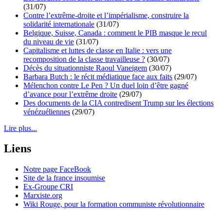
(31/07)
Contre l’extrême-droite et l’impérialisme, construire la
solidarité internationale
(31/07)
Belgique, Suisse, Canada : comment le PIB masque le recul
du niveau de vie
(31/07)
Capitalisme et luttes de classe en Italie : vers une
recomposition de la classe travailleuse ?
(30/07)
Décès du situationniste Raoul Vaneigem
(30/07)
Barbara Butch : le récit médiatique face aux faits
(29/07)
Mélenchon contre Le Pen ? Un duel loin d’être gagné
d’avance pour l’extrême droite
(29/07)
Des documents de la CIA contredisent Trump sur les élections
vénézuéliennes
(29/07)
Lire plus...
Liens
Notre page FaceBook
Site de la france insoumise
Ex-Groupe CRI
Marxiste.org
Wiki Rouge, pour la formation communiste révolutionnaire