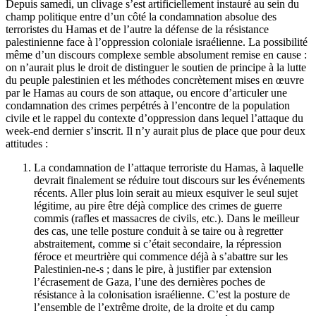
Depuis samedi, un clivage s’est artificiellement instauré au sein du
champ politique entre d’un côté la condamnation absolue des
terroristes du Hamas et de l’autre la défense de la résistance
palestinienne face à l’oppression coloniale israélienne. La possibilité
même d’un discours complexe semble absolument remise en cause :
on n’aurait plus le droit de distinguer le soutien de principe à la lutte
du peuple palestinien et les méthodes concrètement mises en œuvre
par le Hamas au cours de son attaque, ou encore d’articuler une
condamnation des crimes perpétrés à l’encontre de la population
civile et le rappel du contexte d’oppression dans lequel l’attaque du
week-end dernier s’inscrit. Il n’y aurait plus de place que pour deux
attitudes :
La condamnation de l’attaque terroriste du Hamas, à laquelle
devrait finalement se réduire tout discours sur les événements
récents. Aller plus loin serait au mieux esquiver le seul sujet
légitime, au pire être déjà complice des crimes de guerre
commis (rafles et massacres de civils, etc.). Dans le meilleur
des cas, une telle posture conduit à se taire ou à regretter
abstraitement, comme si c’était secondaire, la répression
féroce et meurtrière qui commence déjà à s’abattre sur les
Palestinien-ne-s ; dans le pire, à justifier par extension
l’écrasement de Gaza, l’une des dernières poches de
résistance à la colonisation israélienne. C’est la posture de
l’ensemble de l’extrême droite, de la droite et du camp