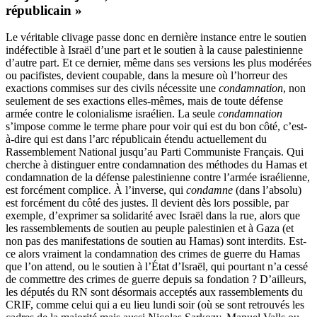
républicain »
Le véritable clivage passe donc en dernière instance entre le soutien
indéfectible à Israël d’une part et le soutien à la cause palestinienne
d’autre part. Et ce dernier, même dans ses versions les plus modérées
ou pacifistes, devient coupable, dans la mesure où l’horreur des
exactions commises sur des civils nécessite une
condamnation
, non
seulement de ses exactions elles-mêmes, mais de toute défense
armée contre le colonialisme israélien. La seule
condamnation
s’impose comme le terme phare pour voir qui est du bon côté, c’est-
à-dire qui est dans l’arc républicain étendu actuellement du
Rassemblement National jusqu’au Parti Communiste Français. Qui
cherche à distinguer entre condamnation des méthodes du Hamas et
condamnation de la défense palestinienne contre l’armée israélienne,
est forcément complice. À l’inverse, qui
condamne
(dans l’absolu)
est forcément du côté des justes. Il devient dès lors possible, par
exemple, d’exprimer sa solidarité avec Israël dans la rue, alors que
les rassemblements de soutien au peuple palestinien et à Gaza (et
non pas des manifestations de soutien au Hamas) sont interdits. Est-
ce alors vraiment la condamnation des crimes de guerre du Hamas
que l’on attend, ou le soutien à l’État d’Israël, qui pourtant n’a cessé
de commettre des crimes de guerre depuis sa fondation ? D’ailleurs,
les députés du RN sont désormais acceptés aux rassemblements du
CRIF, comme celui qui a eu lieu lundi soir (où se sont retrouvés les