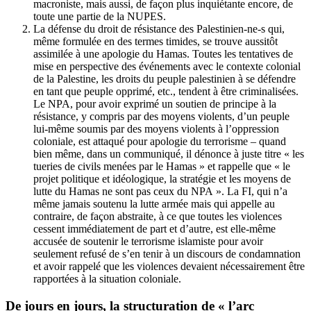
macroniste, mais aussi, de façon plus inquiétante encore, de
toute une partie de la NUPES.
La défense du droit de résistance des Palestinien-ne-s qui,
même formulée en des termes timides, se trouve aussitôt
assimilée à une apologie du Hamas. Toutes les tentatives de
mise en perspective des événements avec le contexte colonial
de la Palestine, les droits du peuple palestinien à se défendre
en tant que peuple opprimé, etc., tendent à être criminalisées.
Le NPA, pour avoir exprimé un soutien de principe à la
résistance, y compris par des moyens violents, d’un peuple
lui-même soumis par des moyens violents à l’oppression
coloniale, est attaqué pour apologie du terrorisme – quand
bien même, dans un communiqué, il dénonce à juste titre « les
tueries de civils menées par le Hamas » et rappelle que « le
projet politique et idéologique, la stratégie et les moyens de
lutte du Hamas ne sont pas ceux du NPA ». La FI, qui n’a
même jamais soutenu la lutte armée mais qui appelle au
contraire, de façon abstraite, à ce que toutes les violences
cessent immédiatement de part et d’autre, est elle-même
accusée de soutenir le terrorisme islamiste pour avoir
seulement refusé de s’en tenir à un discours de condamnation
et avoir rappelé que les violences devaient nécessairement être
rapportées à la situation coloniale.
De jours en jours, la structuration de « l’arc