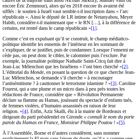
cadres de la majorité mais aussi Nicolas Sarkozy, Manuel Valls ou
encore Éric Zemmour), alors qu’en 2018 encore ils avaient été
sifflés : le soutien à Israël vaut semble-t-il inscription dans « l’arc
républicain ». Ainsi le député de LR intime de Netanyahou, Meyer
Habib, considère-t-il maintenant que « le RN […], à la différence de
certains, est rentré dans le camp républicain »
[1]
.
Comme c’est en expulsant qu’il se construit, le champ médiatico-
politique identifie les ennemis de l’intérieur en les sommant de
s’expliquer, de se justifier, puis de condamner. Lorsque l’ennemi ne
cède pas, on peut donc le cibler, le calomnier puis l’exclure. Par
exemple, la journaliste politique Nathalie Saint-Cricq fait dire à
Jean-Luc Mélenchon que les Israéliens « l’ont bien cherché »
[2]
.
L’éditorial du
Monde
, en posant la question de ce que cherche Jean-
Luc Mélenchon, se demande s’il cherche « à encourager
l’antisémitisme ? à cautionner le terrorisme islamiste ? »
[3]
. Caroline
Fourest, qui a une plume et un micro dans à peu près toutes les
rédactions de France, considère que « Révolution Permanente
déclare sa flamme au Hamas, jouissant du spectacle d’enfants tués,
de femmes violées, d’humains assassinés en raison de leur
religion. »
[4]
. Enfin, Aziz Skalli, élu à la mairie de Bordeaux et
dirigeant du parti présidentiel en Gironde
«
connaît le nom du porte
parole du Hamas en France, Monsieur Philippe Poutou ! »
[5]
.
À l’Assemblée, Borne et d’autres considèrent, sans nommer
explicitement la FI mais sans laisser de doute, qu’il y a comme une