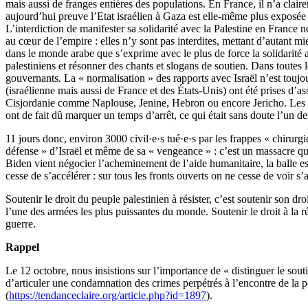
mais aussi de franges entières des populations. En France, il n’a clairem
aujourd’hui preuve l’Etat israélien à Gaza est elle-même plus exposée 
L’interdiction de manifester sa solidarité avec la Palestine en Franc
au cœur de l’empire : elles n’y sont pas interdites, mettant d’autant m
dans le monde arabe que s’exprime avec le plus de force la solidarit
palestiniens et résonner des chants et slogans de soutien. Dans toutes 
gouvernants. La « normalisation » des rapports avec Israël n’est toujo
(israélienne mais aussi de France et des États-Unis) ont été prises d’ass
Cisjordanie comme Naplouse, Jenine, Hebron ou encore Jericho. Les pr
ont de fait dû marquer un temps d’arrêt, ce qui était sans doute l’un de
11 jours donc, environ 3000 civil·e·s tué·e·s par les frappes « chirurg
défense » d’Israël et même de sa « vengeance » : c’est un massacre qui
Biden vient négocier l’acheminement de l’aide humanitaire, la balle est
cesse de s’accélérer : sur tous les fronts ouverts on ne cesse de voir s’
Soutenir le droit du peuple palestinien à résister, c’est soutenir son dro
l’une des armées les plus puissantes du monde. Soutenir le droit à la 
guerre.
Rappel
Le 12 octobre, nous insistions sur l’importance de « distinguer le sou
d’articuler une condamnation des crimes perpétrés à l’encontre de la po
(
https://tendanceclaire.org/article.php?id=1897
).