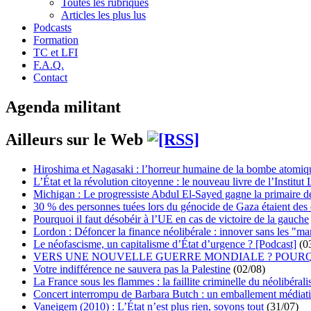
Toutes les rubriques
Articles les plus lus
Podcasts
Formation
TC et LFI
F.A.Q.
Contact
Agenda militant
Ailleurs sur le Web
Hiroshima et Nagasaki : l’horreur humaine de la bombe atomiq
L’État et la révolution citoyenne : le nouveau livre de l’Institut 
Michigan : Le progressiste Abdul El-Sayed gagne la primaire 
30 % des personnes tuées lors du génocide de Gaza étaient de
Pourquoi il faut désobéir à l’UE en cas de victoire de la gauche
Lordon : Défoncer la finance néolibérale : innover sans les "ma
Le néofascisme, un capitalisme d’État d’urgence ? [Podcast]
(0
VERS UNE NOUVELLE GUERRE MONDIALE ? POURQ
Votre indifférence ne sauvera pas la Palestine
(02/08)
La France sous les flammes : la faillite criminelle du néolibéral
Concert interrompu de Barbara Butch : un emballement médiat
Vaneigem (2010) : L’État n’est plus rien, soyons tout
(31/07)