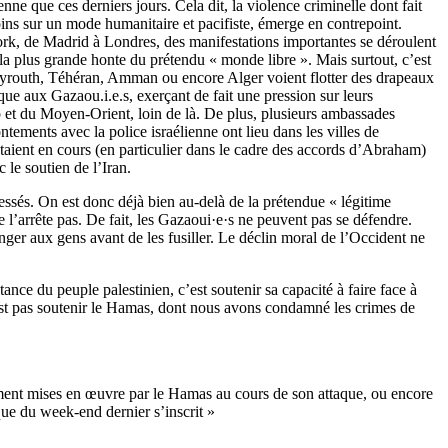
enne que ces derniers jours. Cela dit, la violence criminelle dont fait
oins sur un mode humanitaire et pacifiste, émerge en contrepoint.
York, de Madrid à Londres, des manifestations importantes se déroulent
 la plus grande honte du prétendu « monde libre ». Mais surtout, c’est
Beyrouth, Téhéran, Amman ou encore Alger voient flotter des drapeaux
que aux Gazaou.i.e.s, exerçant de fait une pression sur leurs
eb et du Moyen-Orient, loin de là. De plus, plusieurs ambassades
ontements avec la police israélienne ont lieu dans les villes de
aient en cours (en particulier dans le cadre des accords d’Abraham)
 le soutien de l’Iran.
lessés. On est donc déjà bien au-delà de la prétendue « légitime
l’arrête pas. De fait, les Gazaoui·e·s ne peuvent pas se défendre.
nger aux gens avant de les fusiller. Le déclin moral de l’Occident ne
stance du peuple palestinien, c’est soutenir sa capacité à faire face à
n’est pas soutenir le Hamas, dont nous avons condamné les crimes de
ètement mises en œuvre par le Hamas au cours de son attaque, ou encore
que du week-end dernier s’inscrit »