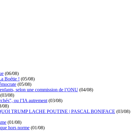
ue
(06/08)
La Boétie !
(05/08)
démocrate
(05/08)
s enfants, selon une commission de l’ONU
(04/08)
(03/08)
rchés", ou l’IA autrement
(03/08)
3/08)
UOI TRUMP LACHE POUTINE | PASCAL BONIFACE
(03/08)
isme
(01/08)
ique hors norme
(01/08)