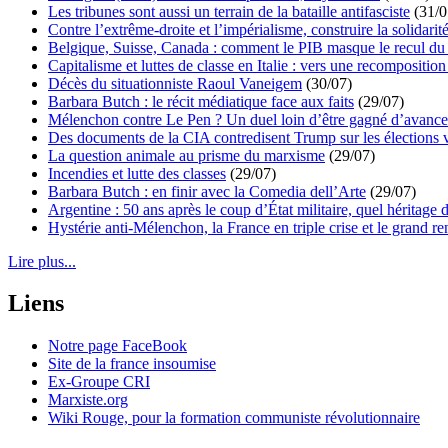
Les tribunes sont aussi un terrain de la bataille antifasciste
(31/0
Contre l’extrême-droite et l’impérialisme, construire la solidarit
Belgique, Suisse, Canada : comment le PIB masque le recul du 
Capitalisme et luttes de classe en Italie : vers une recomposition 
Décès du situationniste Raoul Vaneigem
(30/07)
Barbara Butch : le récit médiatique face aux faits
(29/07)
Mélenchon contre Le Pen ? Un duel loin d’être gagné d’avance 
Des documents de la CIA contredisent Trump sur les élections 
La question animale au prisme du marxisme
(29/07)
Incendies et lutte des classes
(29/07)
Barbara Butch : en finir avec la Comedia dell’Arte
(29/07)
Argentine : 50 ans après le coup d’État militaire, quel héritage d
Hystérie anti-Mélenchon, la France en triple crise et le grand r
Lire plus...
Liens
Notre page FaceBook
Site de la france insoumise
Ex-Groupe CRI
Marxiste.org
Wiki Rouge, pour la formation communiste révolutionnaire