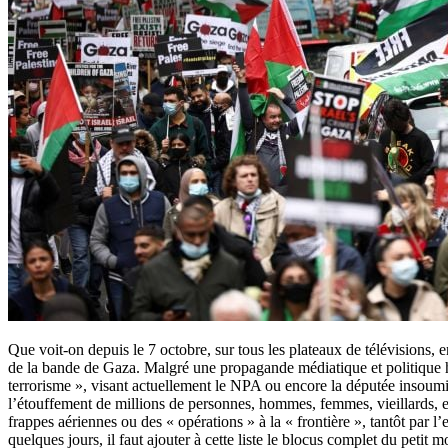
Que voit-on depuis le 7 octobre, sur tous les plateaux de télévisions, 
de la bande de Gaza. Malgré une propagande médiatique et politique ha
terrorisme », visant actuellement le NPA ou encore la députée insoum
l’étouffement de millions de personnes, hommes, femmes, vieillards, en
frappes aériennes ou des « opérations » à la « frontière », tantôt par l
quelques jours, il faut ajouter à cette liste le blocus complet du petit 