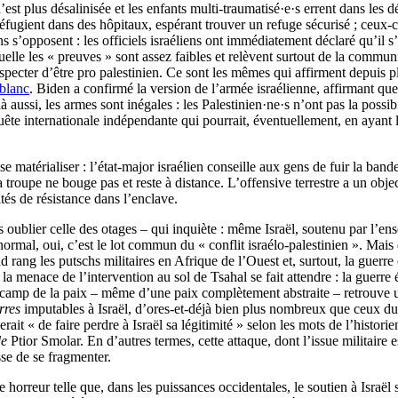
 n’est plus désalinisée et les enfants multi-traumatisé·e·s errent dans 
 réfugient dans des hôpitaux, espérant trouver un refuge sécurisé ; ceux-c
s s’opposent : les officiels israéliens ont immédiatement déclaré qu’il s’a
uelle les « preuves » sont assez faibles et relèvent surtout de la commu
uspecter d’être pro palestinien. Ce sont les mêmes qui affirment depu
blanc
. Biden a confirmé la version de l’armée israélienne, affirmant que
aussi, les armes sont inégales : les Palestinien·ne·s n’ont pas la possibi
nquête internationale indépendante qui pourrait, éventuellement, en ayant
 matérialiser : l’état-major israélien conseille aux gens de fuir la band
a troupe ne bouge pas et reste à distance. L’offensive terrestre a un objec
ités de résistance dans l’enclave.
ans oublier celle des otages – qui inquiète : même Israël, soutenu par l
normal, oui, c’est le lot commun du « conflit israélo-palestinien ». Mais
d rang les putschs militaires en Afrique de l’Ouest et, surtout, la guerre 
a menace de l’intervention au sol de Tsahal se fait attendre : la guerre é
e camp de la paix – même d’une paix complètement abstraite – retrouve un
rres
imputables à Israël, d’ores-et-déjà bien plus nombreux que ceux du
it « de faire perdre à Israël sa légitimité » selon les mots de l’histori
e
Ptior Smolar. En d’autres termes, cette attaque, dont l’issue militaire
esse de se fragmenter.
orreur telle que, dans les puissances occidentales, le soutien à Israël 