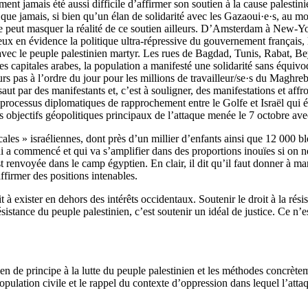
ent jamais été aussi difficile d’affirmer son soutien à la cause palestini
que jamais, si bien qu’un élan de solidarité avec les Gazaoui·e·s, au m
e ne peut masquer la réalité de ce soutien ailleurs. D’Amsterdam à New-
ieux en évidence la politique ultra-répressive du gouvernement français,
é avec le peuple palestinien martyr. Les rues de Bagdad, Tunis, Rabat, 
les capitales arabes, la population a manifesté une solidarité sans équivo
urs pas à l’ordre du jour pour les millions de travailleur/se·s du Maghr
aut par des manifestants et, c’est à souligner, des manifestations et affr
ocessus diplomatiques de rapprochement entre le Golfe et Israël qui ét
s objectifs géopolitiques principaux de l’attaque menée le 7 octobre avec
icales » israéliennes, dont près d’un millier d’enfants ainsi que 12 000 b
 a commencé et qui va s’amplifier dans des proportions inouïes si on ne 
 renvoyée dans le camp égyptien. En clair, il dit qu’il faut donner à ma
affirmer des positions intenables.
it à exister en dehors des intérêts occidentaux. Soutenir le droit à la rési
résistance du peuple palestinien, c’est soutenir un idéal de justice. Ce 
tien de principe à la lutte du peuple palestinien et les méthodes concr
pulation civile et le rappel du contexte d’oppression dans lequel l’atta