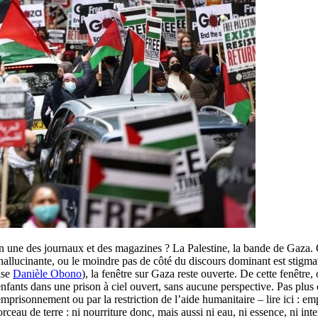
en une des journaux et des magazines ? La Palestine, la bande de Gaza. O
llucinante, ou le moindre pas de côté du discours dominant est stigmati
ise
Danièle Obono
), la fenêtre sur Gaza reste ouverte. De cette fenêtre,
fants dans une prison à ciel ouvert, sans aucune perspective. Pas plus 
’emprisonnement ou par la restriction de l’aide humanitaire – lire ici : e
morceau de terre : ni nourriture donc, mais aussi ni eau, ni essence, ni int