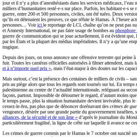
jour et il n’y a plus d’anesthésiants dans les services médicaux, l’eau
milliers d’humanitaires resté·e·s sur place. Parfois, les habitant·e·s se
guerre, entre 200 et 500 personnes, civiles, ont été tuées. Deux version
qu’ils en détenaient les preuves, ce que réfute le Hamas. À l’heure act
personnes… Voir
ici
le reportage de LCI, chaîne qu’on ne peut pas s
et Amnesty International, ne pas faire usage de bombes au
phosphore 
guerre de communication qui se joue actuellement, il est évident que, là 
par les États et la plupart des médias impérialistes. Il n’y a qu’une e
tragique.
Depuis des jours, on nous annonce une offensive terrestre qui peine à se
fuir. Toutes les caméras officielles autorisées à filmer attendent, mais l
et à n’importe quel prix »
, mais l’état-major à des doutes sur les capac
Mais surtout, c’est la présence des centaines de milliers de civils – s
pris au piège alors que tous les regards sont tournés sur lui. En temps 
palestinienne au centre de l’actualité internationale, reléguant au secon
façons, partout. Impossible de détourner le regard, d’autant moins que l
le temps passe, plus la situation humanitaire devient invivable, plus l
cessez-le-feu, pas plus que de dénoncer dorénavant des
crimes de gue
vengeance, désirée par une grande partie du gouvernement israélien, sera
alliances, de la sécurité et de son âme »
d’après le journaliste du
Mond
particulièrement fragilisé, la ligne de crête sur laquelle il avance ne c
Les crimes de guerre commis par le Hamas le 7 octobre ont suscité une h