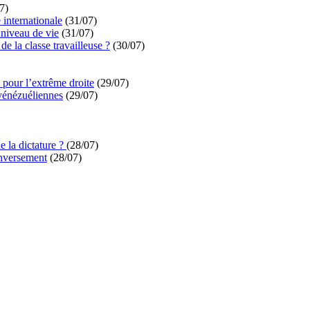
7)
é internationale
(31/07)
niveau de vie
(31/07)
de la classe travailleuse ?
(30/07)
pour l’extrême droite
(29/07)
vénézuéliennes
(29/07)
e la dictature ?
(28/07)
enversement
(28/07)