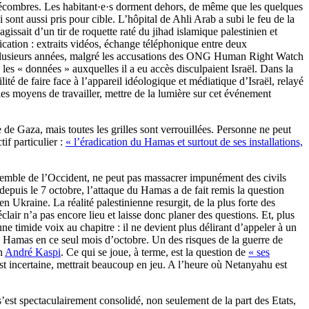
les décombres. Les habitant·e·s dorment dehors, de même que les quelques
i sont aussi pris pour cible. L’hôpital de Ahli Arab a subi le feu de la
gissait d’un tir de roquette raté du jihad islamique palestinien et
nication : extraits vidéos, échange téléphonique entre deux
is plusieurs années, malgré les accusations des ONG Human Right Watch
 les « données » auxquelles il a eu accès disculpaient Israël. Dans la
lité de faire face à l’appareil idéologique et médiatique d’Israël, relayé
 les moyens de travailler, mettre de la lumière sur cet événement
e de Gaza, mais toutes les grilles sont verrouillées. Personne ne peut
tif particulier :
« l’éradication du Hamas et surtout de ses installations,
’ensemble de l’Occident, ne peut pas massacrer impunément des civils
 depuis le 7 octobre, l’attaque du Hamas a de fait remis la question
en Ukraine. La réalité palestinienne resurgit, de la plus forte des
clair n’a pas encore lieu et laisse donc planer des questions. Et, plus
e timide voix au chapitre : il ne devient plus délirant d’appeler à un
 Hamas en ce seul mois d’octobre. Un des risques de la guerre de
en
André Kaspi
. Ce qui se joue, à terme, est la question de
« ses
 est incertaine, mettrait beaucoup en jeu. A l’heure où Netanyahu est
s’est spectaculairement consolidé, non seulement de la part des Etats,