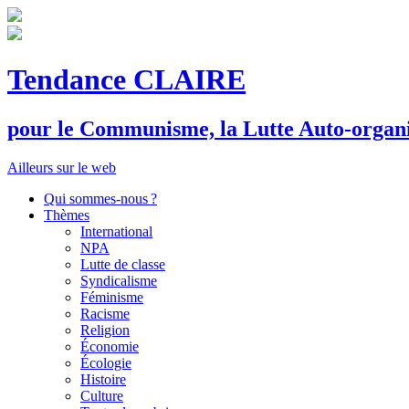
Tendance CLAIRE
pour le
C
ommunisme, la
L
utte
A
uto-organ
Ailleurs sur le web
Qui sommes-nous ?
Thèmes
International
NPA
Lutte de classe
Syndicalisme
Féminisme
Racisme
Religion
Économie
Écologie
Histoire
Culture