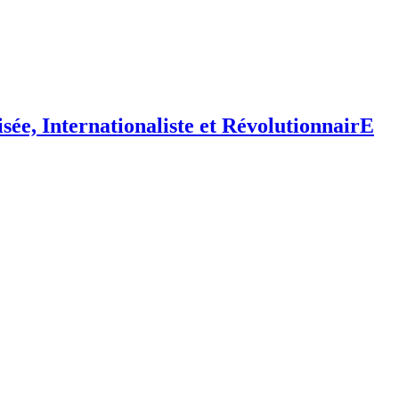
isée,
I
nternationaliste et
R
évolutionnair
E