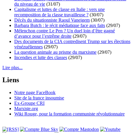
du niveau de vie
(31/07)
Capitalisme et luttes de classe en Italie : vers une
recomposition de la classe travailleuse ?
(30/07)
Décès du situationniste Raoul Vaneigem
(30/07)
Barbara Butch : le récit médiatique face aux faits
(29/07)
Mélenchon contre Le Pen ? Un duel loin d’être gagné
d’avance pour l’extrême droite
(29/07)
Des documents de la CIA contredisent Trump sur les élections
vénézuéliennes
(29/07)
La question animale au prisme du marxisme
(29/07)
Incendies et lutte des classes
(29/07)
Lire plus...
Liens
Notre page FaceBook
Site de la france insoumise
Ex-Groupe CRI
Marxiste.org
Wiki Rouge, pour la formation communiste révolutionnaire