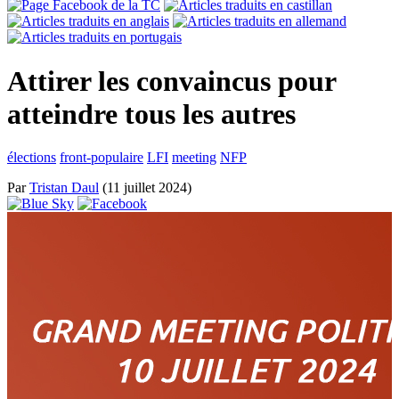
Attirer les convaincus pour
atteindre tous les autres
élections
front-populaire
LFI
meeting
NFP
Par
Tristan Daul
(11 juillet 2024)