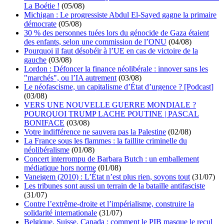
La Boétie !
(05/08)
Michigan : Le progressiste Abdul El-Sayed gagne la primaire
démocrate
(05/08)
30 % des personnes tuées lors du génocide de Gaza étaient
des enfants, selon une commission de l’ONU
(04/08)
Pourquoi il faut désobéir à l’UE en cas de victoire de la
gauche
(03/08)
Lordon : Défoncer la finance néolibérale : innover sans les
"marchés", ou l’IA autrement
(03/08)
Le néofascisme, un capitalisme d’État d’urgence ? [Podcast]
(03/08)
VERS UNE NOUVELLE GUERRE MONDIALE ?
POURQUOI TRUMP LACHE POUTINE | PASCAL
BONIFACE
(03/08)
Votre indifférence ne sauvera pas la Palestine
(02/08)
La France sous les flammes : la faillite criminelle du
néolibéralisme
(01/08)
Concert interrompu de Barbara Butch : un emballement
médiatique hors norme
(01/08)
Vaneigem (2010) : L’État n’est plus rien, soyons tout
(31/07)
Les tribunes sont aussi un terrain de la bataille antifasciste
(31/07)
Contre l’extrême-droite et l’impérialisme, construire la
solidarité internationale
(31/07)
Belgique, Suisse, Canada : comment le PIB masque le recul