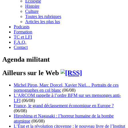
Écologie
Histoire
Culture
Toutes les rubriques
Articles les plus lus
Podcasts
Formation
TC et LFI
F.A.Q.
Contact
Agenda militant
Ailleurs sur le Web
Michel Piron, Marc Dorcel, Xavier Niel… Portraits de ces
pornographes en col blanc
(06/08)
L’ARCOM rappelle à l’ordre BFM sur ses mensonges anti-
LFI
(06/08)
France, le grand déclassement économique en Europe ?
(06/08)
Hiroshima et Nagasaki : l’horreur humaine de la bombe
atomique
(06/08)
L’État et la révolution citoyenne : le nouveau livre de l’Institut