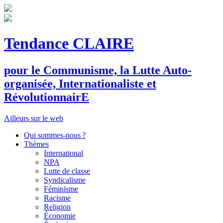
Tendance CLAIRE
pour le
C
ommunisme, la
L
utte
A
uto-
organisée,
I
nternationaliste et
R
évolutionnair
E
Ailleurs sur le web
Qui sommes-nous ?
Thèmes
International
NPA
Lutte de classe
Syndicalisme
Féminisme
Racisme
Religion
Économie