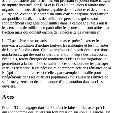
Si l’on considère que l’affrontement prochain se jouera entre la ligne
de rupture incarnée par JLM et la FI et LePen, alors il faudra une
organisation forte, disciplinée, capable de convaincre et de vaincre.
L’urgence, c’est de se doter d’un outil collectif capable d’organiser
au quotidien les dizaines de milliers de personnes qui se sont
spontanément engagées pour militer dans la campagne. Mais aussi
les centaines de milliers, en particulier les jeunes, qui sont attirés par
l’action mais qui doutent encore de la nécessité de s’organiser.
La FI peut-être cette organisation de masse, prête à exercer le
pouvoir, à condition d’inclure tout·e·s les militantes et les militantes,
de la base à la direction. Cela va impliquer d’ouvrir des discussions
nombreuses, qui devront se dérouler et qui, malgré des désaccords
éventuels, feront émerger de nombreuses idées et interrogations, qui
permettront à la totalité de se saisir de ces questions, de les partager
et de les défendre. Il est nécessaire de prendre acte des réussites de la
FI (qui sont nombreuses et réelles, par exemple la bataille pour
l’hégémonie dans les quartiers populaires) mais aussi des limites de
sa forme gazeuse et de son manque d’implantation dans la classe
ouvrière.
Axes
Pour la TC, s’engager dans la FI, c’est le faire sur des axes précis,
qui sont comme des leviers qui font pression sur son aile gauche. En