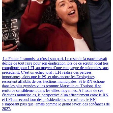
La France Insoumise a réussi son pari. Le reste de la gauche avait
décidé de tout faire pour son éradication lors de ce scrutin local très
compliqué pour LFI, au moyen d’une campagne de calomnies sans
précédents. C’est un échec total : LFI réalise des percées
importantes, alors que le PS, et plus encore les Écologistes,
ressortent affaiblis de ces élections municipales. Si le RN échoue
dans les plus grandes villes (comme Marseille ou Toulon), il se
renforce sensiblement dans les villes moyennes. A l’issue de ces
élections municipales, la perspective d’un affrontement entre le RN
et LFI au second tour des présidentielles se renforce, le RN
s’imposant plus que jamais comme le grand favori des échéances de
2027.