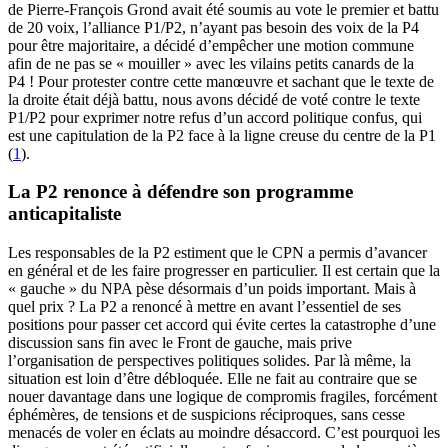
de Pierre-François Grond avait été soumis au vote le premier et battu
de 20 voix, l’alliance P1/P2, n’ayant pas besoin des voix de la P4
pour être majoritaire, a décidé d’empêcher une motion commune
afin de ne pas se « mouiller » avec les vilains petits canards de la
P4 ! Pour protester contre cette manœuvre et sachant que le texte de
la droite était déjà battu, nous avons décidé de voté contre le texte
P1/P2 pour exprimer notre refus d’un accord politique confus
,
qui
est une capitulation de la P2 face à la ligne creuse du centre de la P1
(
1
).
La P2 renonce à défendre son programme
anticapitaliste
Les responsables de la P2 estiment que le CPN a permis d’avancer
en général et de les faire progresser en particulier. Il est certain que la
« gauche » du NPA pèse désormais d’un poids important. Mais à
quel prix ? La P2 a renoncé à mettre en avant l’essentiel de ses
positions pour passer cet accord qui évite certes la catastrophe d’une
discussion sans fin avec le Front de gauche, mais prive
l’organisation de perspectives politiques solides. Par là même, la
situation est loin d’être débloquée. Elle ne fait au contraire que se
nouer davantage dans une logique de compromis fragiles, forcément
éphémères, de tensions et de suspicions réciproques, sans cesse
menacés de voler en éclats au moindre désaccord. C’est pourquoi les