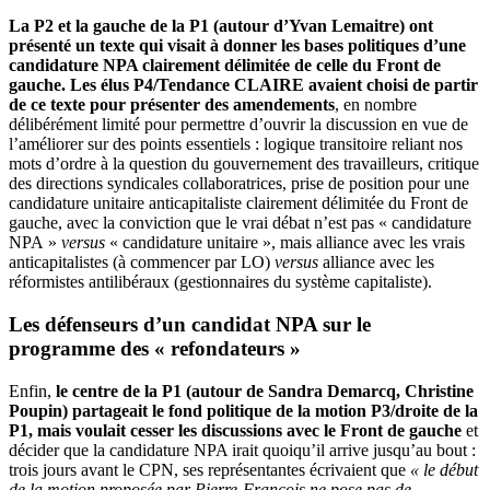
La P2 et la gauche de la P1 (autour d’Yvan Lemaitre) ont
présenté un texte qui visait à donner les bases politiques d’une
candidature NPA clairement délimitée de celle du Front de
gauche.
Les élus P4/Tendance CLAIRE avaient choisi de partir
de ce texte pour présenter des amendements
, en nombre
délibérément limité pour permettre d’ouvrir la discussion en vue de
l’améliorer sur des points essentiels : logique transitoire reliant nos
mots d’ordre à la question du gouvernement des travailleurs, critique
des directions syndicales collaboratrices, prise de position pour une
candidature unitaire anticapitaliste clairement délimitée du Front de
gauche, avec la conviction que le vrai débat n’est pas « candidature
NPA »
versus
« candidature unitaire », mais alliance avec les vrais
anticapitalistes (à commencer par LO)
versus
alliance avec les
réformistes antilibéraux (gestionnaires du système capitaliste).
Les défenseurs d’un candidat NPA sur le
programme des « refondateurs »
Enfin,
le centre de la P1 (autour de Sandra Demarcq, Christine
Poupin) partageait le fond politique de la motion P3/droite de la
P1, mais voulait cesser les discussions avec le Front de gauche
et
décider que la candidature NPA irait quoiqu’il arrive jusqu’au bout :
trois jours avant le CPN, ses représentantes écrivaient que
«
le début
de la motion proposée par Pierre-François ne pose pas de