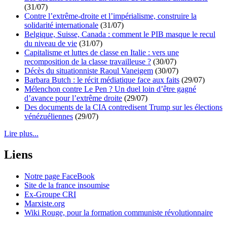
(31/07)
Contre l’extrême-droite et l’impérialisme, construire la
solidarité internationale
(31/07)
Belgique, Suisse, Canada : comment le PIB masque le recul
du niveau de vie
(31/07)
Capitalisme et luttes de classe en Italie : vers une
recomposition de la classe travailleuse ?
(30/07)
Décès du situationniste Raoul Vaneigem
(30/07)
Barbara Butch : le récit médiatique face aux faits
(29/07)
Mélenchon contre Le Pen ? Un duel loin d’être gagné
d’avance pour l’extrême droite
(29/07)
Des documents de la CIA contredisent Trump sur les élections
vénézuéliennes
(29/07)
Lire plus...
Liens
Notre page FaceBook
Site de la france insoumise
Ex-Groupe CRI
Marxiste.org
Wiki Rouge, pour la formation communiste révolutionnaire