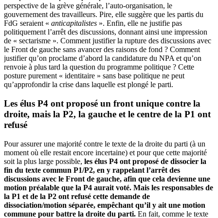
perspective de la grève générale, l’auto-organisation, le
gouvernement des travailleurs. Pire, elle suggère que les partis du
FdG seraient «
anticapitalistes
». Enfin, elle ne justifie pas
politiquement l’arrêt des discussions, donnant ainsi une impression
de « sectarisme ». Comment justifier la rupture des discussions avec
le Front de gauche sans avancer des raisons de fond ? Comment
justifier qu’on proclame d’abord la candidature du NPA et qu’on
renvoie à plus tard la question du programme politique ? Cette
posture purement « identitaire » sans base politique ne peut
qu’approfondir la crise dans laquelle est plongé le parti.
Les élus P4 ont proposé un front unique contre la
droite, mais la P2, la gauche et le centre de la P1 ont
refusé
Pour assurer une majorité contre le texte de la droite du parti (à un
moment où elle restait encore incertaine) et pour que cette majorité
soit la plus large possible,
les élus P4 ont proposé de dissocier la
fin du texte commun P1/P2, en y rappelant l’arrêt des
discussions avec le Front de gauche, afin que cela devienne une
motion préalable que la P4 aurait voté. Mais les responsables de
la P1 et de la P2 ont refusé cette demande de
dissociation/motion séparée, empêchant qu’il y ait une motion
commune pour battre la droite du parti.
En fait, comme le texte