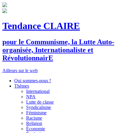
Tendance CLAIRE
pour le
C
ommunisme, la
L
utte
A
uto-
organisée,
I
nternationaliste et
R
évolutionnair
E
Ailleurs sur le web
Qui sommes-nous ?
Thèmes
International
NPA
Lutte de classe
Syndicalisme
Féminisme
Racisme
Religion
Économie