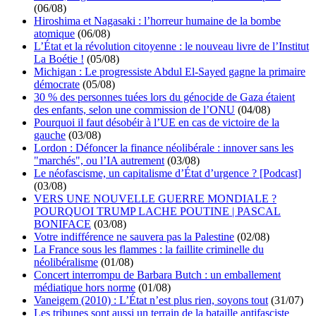
(06/08)
Hiroshima et Nagasaki : l’horreur humaine de la bombe
atomique
(06/08)
L’État et la révolution citoyenne : le nouveau livre de l’Institut
La Boétie !
(05/08)
Michigan : Le progressiste Abdul El-Sayed gagne la primaire
démocrate
(05/08)
30 % des personnes tuées lors du génocide de Gaza étaient
des enfants, selon une commission de l’ONU
(04/08)
Pourquoi il faut désobéir à l’UE en cas de victoire de la
gauche
(03/08)
Lordon : Défoncer la finance néolibérale : innover sans les
"marchés", ou l’IA autrement
(03/08)
Le néofascisme, un capitalisme d’État d’urgence ? [Podcast]
(03/08)
VERS UNE NOUVELLE GUERRE MONDIALE ?
POURQUOI TRUMP LACHE POUTINE | PASCAL
BONIFACE
(03/08)
Votre indifférence ne sauvera pas la Palestine
(02/08)
La France sous les flammes : la faillite criminelle du
néolibéralisme
(01/08)
Concert interrompu de Barbara Butch : un emballement
médiatique hors norme
(01/08)
Vaneigem (2010) : L’État n’est plus rien, soyons tout
(31/07)
Les tribunes sont aussi un terrain de la bataille antifasciste