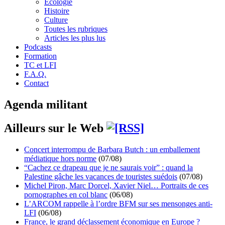
Écologie
Histoire
Culture
Toutes les rubriques
Articles les plus lus
Podcasts
Formation
TC et LFI
F.A.Q.
Contact
Agenda militant
Ailleurs sur le Web
Concert interrompu de Barbara Butch : un emballement
médiatique hors norme
(07/08)
“Cachez ce drapeau que je ne saurais voir” : quand la
Palestine gâche les vacances de touristes suédois
(07/08)
Michel Piron, Marc Dorcel, Xavier Niel… Portraits de ces
pornographes en col blanc
(06/08)
L’ARCOM rappelle à l’ordre BFM sur ses mensonges anti-
LFI
(06/08)
France, le grand déclassement économique en Europe ?