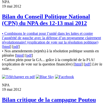
NPA
19 mai 2012
Bilan du Conseil Politique National
(CPN) du NPA des 12-13 mai 2012
• Combinons le combat pour l’unité dans les luttes et contre
l’austérité de gauche avec la défense d’un programme clairement
révolutionnaire! (explication de vote sur la résolution politique)
[
html
] [
pdf
]
• Nos amendements (rejetés) à la résolution politique soumis en
plénière [
html
] [
pdf
]
• Carton plein pour la GA... grâce à la complicité de la P1A!
(explication de vote sur la question financière) [
html
] [
pdf
]
Lire la
suite...
NPA
19 mai 2012
Bilan critique de la campagne Poutou