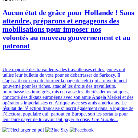
Aucun état de grâce pour Hollande ! Sans
attendre, préparons et engageons des
mobilisations pour imposer nos
volontés au nouveau gouvernement et au
patronat
Une majorité des travailleurs, des travailleuses et des jeunes ont
utilisé leur bulletin de vote pour se débarrasser de Sarkozy. Il
s’agissait pour eux de tourner la page de celui qui a ouvertement
gouverné pour les riches, attaqué les droits des travailleurs,
pourchassé les immigrés, mis en cause les libertés démocratiques,
concocté des diktats européens avec son amie Angela Merkel et des
opérations impérialistes en Afrique avec ses amis américains. Le
résultat de l’élection française s’inscrit également dans la logique de
l’électorat populaire qui, partout en Europe, sort les sortants pour
leur faire payer de lui avoir fait payer la crise.
Lire la suite...