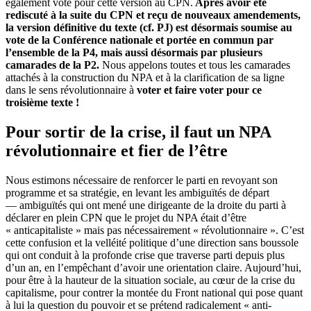
également voté pour cette version au CPN.
Après avoir été
rediscuté à la suite du CPN et reçu de nouveaux amendements,
la version définitive du texte (cf. PJ) est désormais soumise au
vote de la Conférence nationale et portée en commun par
l’ensemble de la P4, mais aussi désormais par plusieurs
camarades de la P2.
Nous appelons toutes et tous les camarades
attachés à la construction du NPA et à la clarification de sa ligne
dans le sens révolutionnaire à
voter et faire voter pour ce
troisième texte !
Pour sortir de la crise, il faut un NPA
révolutionnaire et fier de l’être
Nous estimons nécessaire de renforcer le parti en revoyant son
programme et sa stratégie, en levant les ambiguïtés de départ
— ambiguïtés qui ont mené une dirigeante de la droite du parti à
déclarer en plein CPN que le projet du NPA était d’être
« anticapitaliste » mais pas nécessairement « révolutionnaire ». C’est
cette confusion et la velléité politique d’une direction sans boussole
qui ont conduit à la profonde crise que traverse parti depuis plus
d’un an, en l’empêchant d’avoir une orientation claire. Aujourd’hui,
pour être à la hauteur de la situation sociale, au cœur de la crise du
capitalisme, pour contrer la montée du Front national qui pose quant
à lui la question du pouvoir et se prétend radicalement « anti-