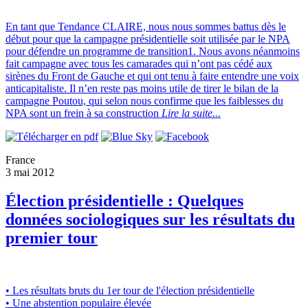
En tant que Tendance CLAIRE, nous nous sommes battus dès le
début pour que la campagne présidentielle soit utilisée par le NPA
pour défendre un programme de transition1. Nous avons néanmoins
fait campagne avec tous les camarades qui n’ont pas cédé aux
sirènes du Front de Gauche et qui ont tenu à faire entendre une voix
anticapitaliste. Il n’en reste pas moins utile de tirer le bilan de la
campagne Poutou, qui selon nous confirme que les faiblesses du
NPA sont un frein à sa construction
Lire la suite...
France
3 mai 2012
Élection présidentielle : Quelques
données sociologiques sur les résultats du
premier tour
• Les résultats bruts du 1er tour de l'élection présidentielle
• Une abstention populaire élevée