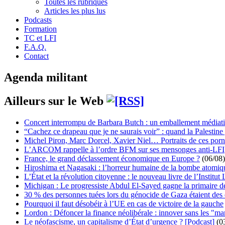
Toutes les rubriques
Articles les plus lus
Podcasts
Formation
TC et LFI
F.A.Q.
Contact
Agenda militant
Ailleurs sur le Web
Concert interrompu de Barbara Butch : un emballement médiat
“Cachez ce drapeau que je ne saurais voir” : quand la Palestine
Michel Piron, Marc Dorcel, Xavier Niel… Portraits de ces porn
L’ARCOM rappelle à l’ordre BFM sur ses mensonges anti-LFI
France, le grand déclassement économique en Europe ?
(06/08)
Hiroshima et Nagasaki : l’horreur humaine de la bombe atomiq
L’État et la révolution citoyenne : le nouveau livre de l’Institut 
Michigan : Le progressiste Abdul El-Sayed gagne la primaire 
30 % des personnes tuées lors du génocide de Gaza étaient de
Pourquoi il faut désobéir à l’UE en cas de victoire de la gauche
Lordon : Défoncer la finance néolibérale : innover sans les "ma
Le néofascisme, un capitalisme d’État d’urgence ? [Podcast]
(0