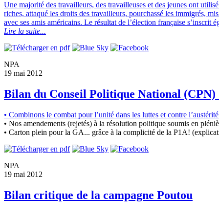
Une majorité des travailleurs, des travailleuses et des jeunes ont utili
riches, attaqué les droits des travailleurs, pourchassé les immigrés, 
avec ses amis américains. Le résultat de l’élection française s’inscrit é
Lire la suite...
NPA
19 mai 2012
Bilan du Conseil Politique National (CPN)
• Combinons le combat pour l’unité dans les luttes et contre l’austéri
• Nos amendements (rejetés) à la résolution politique soumis en pléniè
• Carton plein pour la GA... grâce à la complicité de la P1A! (explica
NPA
19 mai 2012
Bilan critique de la campagne Poutou