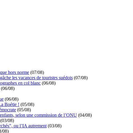
ique hors norme
(07/08)
 gâche les vacances de touristes suédois
(07/08)
ographes en col blanc
(06/08)
(06/08)
ue
(06/08)
La Boétie !
(05/08)
démocrate
(05/08)
s enfants, selon une commission de l’ONU
(04/08)
(03/08)
rchés", ou l’IA autrement
(03/08)
3/08)