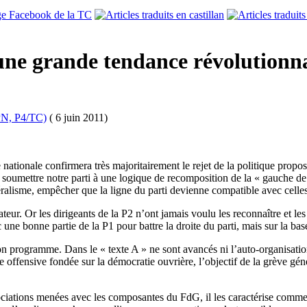
n une grande tendance révolutionn
PN, P4/TC)
( 6 juin 2011)
nationale confirmera très majoritairement le rejet de la politique propos
soumettre notre parti à une logique de recomposition de la « gauche de l
libéralisme, empêcher que la ligne du parti devienne compatible avec cell
eur. Or les dirigeants de la P2 n’ont jamais voulu les reconnaître et l
ec une bonne partie de la P1 pour battre la droite du parti, mais sur la 
son programme. Dans le « texte A » ne sont avancés ni l’auto-organisatio
tégie offensive fondée sur la démocratie ouvrière, l’objectif de la grève gé
ociations menées avec les composantes du FdG, il les caractérise comm