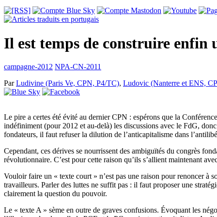
Il est temps de construire enfi
campagne-2012
NPA-CN-2011
Par
Ludivine (Paris Ve, CPN, P4/TC)
,
Ludovic (Nanterre et ENS, C
Le pire a certes été évité au dernier CPN : espérons que la Conférence 
indéfiniment (pour 2012 et au-delà) les discussions avec le FdG, donc 
fondateurs, il faut refuser la dilution de l’anticapitalisme dans l’anti
Cependant, ces dérives se nourrissent des ambiguïtés du congrès fondat
révolutionnaire. C’est pour cette raison qu’ils s’allient maintenant av
Vouloir faire un « texte court » n’est pas une raison pour renoncer à 
travailleurs. Parler des luttes ne suffit pas : il faut proposer une stra
clairement la question du pouvoir.
Le « texte A » sème en outre de graves confusions. Évoquant les nég