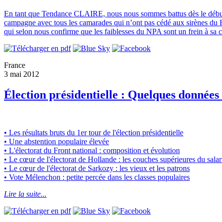
En tant que Tendance CLAIRE, nous nous sommes battus dès le début 
campagne avec tous les camarades qui n’ont pas cédé aux sirènes du Fro
qui selon nous confirme que les faiblesses du NPA sont un frein à sa 
France
3 mai 2012
Élection présidentielle : Quelques données 
• Les résultats bruts du 1er tour de l'élection présidentielle
• Une abstention populaire élevée
• L'électorat du Front national : composition et évolution
• Le cœur de l'électorat de Hollande : les couches supérieures du salar
• Le cœur de l'électorat de Sarkozy : les vieux et les patrons
• Vote Mélenchon : petite percée dans les classes populaires
Lire la suite...