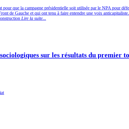
pour que la campagne présidentielle soit utilisée par le NPA pour déf
nt de Gauche et qui ont tenu à faire entendre une voix anticapitaliste. 
construction
Lire la suite...
sociologiques sur les résultats du premier t
iat