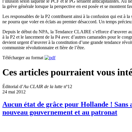
l’illusion selon laquelle le PCF et le PG seraient anticapitalistes. Au
la grève générale lorsque la perspective en est posée et se montrent favo
Les responsables de la P2 contribuent ainsi à la confusion qui est à la
ne pourra que voler en éclats au premier désaccord. Un temps précieux
Depuis le début du NPA, la Tendance CLAIRE s’efforce d’œuvrer au ra
à la P2 et le lancement de la P4 avec d’autres camarades pour le congrè
devient urgent d’œuvrer à la constitution d’une grande tendance révolu
communiste révolutionnaire et fière de l’être.
Télécharger au format
Ces articles pourraient vous inté
Éditorial d’
Au CLAIR de la lutte
nº12
24 mai 2012
Aucun état de grâce pour Hollande ! Sans 
nouveau gouvernement et au patronat