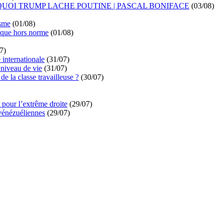
UOI TRUMP LACHE POUTINE | PASCAL BONIFACE
(03/08)
isme
(01/08)
ique hors norme
(01/08)
7)
é internationale
(31/07)
niveau de vie
(31/07)
de la classe travailleuse ?
(30/07)
pour l’extrême droite
(29/07)
vénézuéliennes
(29/07)