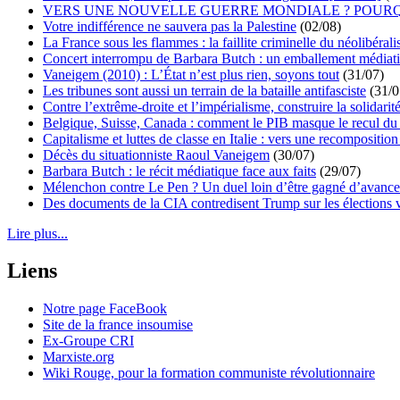
VERS UNE NOUVELLE GUERRE MONDIALE ? POURQ
Votre indifférence ne sauvera pas la Palestine
(02/08)
La France sous les flammes : la faillite criminelle du néolibéral
Concert interrompu de Barbara Butch : un emballement médiat
Vaneigem (2010) : L’État n’est plus rien, soyons tout
(31/07)
Les tribunes sont aussi un terrain de la bataille antifasciste
(31/0
Contre l’extrême-droite et l’impérialisme, construire la solidarit
Belgique, Suisse, Canada : comment le PIB masque le recul du 
Capitalisme et luttes de classe en Italie : vers une recomposition 
Décès du situationniste Raoul Vaneigem
(30/07)
Barbara Butch : le récit médiatique face aux faits
(29/07)
Mélenchon contre Le Pen ? Un duel loin d’être gagné d’avance 
Des documents de la CIA contredisent Trump sur les élections 
Lire plus...
Liens
Notre page FaceBook
Site de la france insoumise
Ex-Groupe CRI
Marxiste.org
Wiki Rouge, pour la formation communiste révolutionnaire