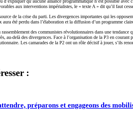
 lieu d’expliquer qu’aucune alliance programmatique n’est possible avec 
rables aux interventions impérialistes, le « texte A » dit qu’il faut cesse
 source de la crise du parti. Les divergences importantes qui les opposent
 aura été perdu dans l’élaboration et la diffusion d’un programme clair
ssemblement des communistes révolutionnaires dans une tendance qui s
s, au-delà des divergences. Face à l’organisation de la P3 en courant pub
tionnaire. Les camarades de la P2 ont un rôle décisif à jouer, s’ils ren
resser :
attendre, préparons et engageons des mobili