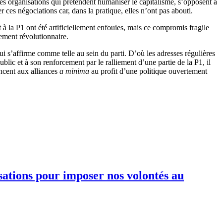
ces organisations qui prétendent humaniser le capitalisme, s’opposent à
r ces négociations car, dans la pratique, elles n’ont pas abouti.
 à la P1 ont été artificiellement enfouies, mais ce compromis fragile
ement révolutionnaire.
’affirme comme telle au sein du parti. D’où les adresses régulières
lic et à son renforcement par le ralliement d’une partie de la P1, il
oncent aux alliances
a minima
au profit d’une politique ouvertement
sations pour imposer nos volontés au