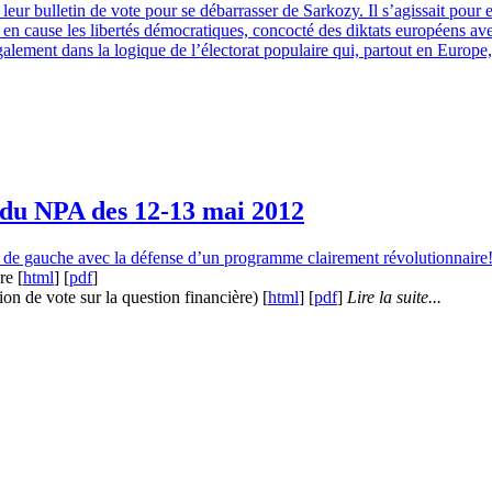
sé leur bulletin de vote pour se débarrasser de Sarkozy. Il s’agissait po
mis en cause les libertés démocratiques, concocté des diktats européens 
galement dans la logique de l’électorat populaire qui, partout en Europe, so
 du NPA des 12-13 mai 2012
té de gauche avec la défense d’un programme clairement révolutionnaire! 
re [
html
] [
pdf
]
tion de vote sur la question financière) [
html
] [
pdf
]
Lire la suite...