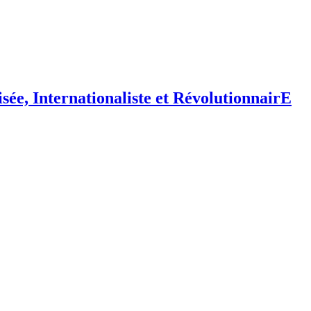
isée,
I
nternationaliste et
R
évolutionnair
E