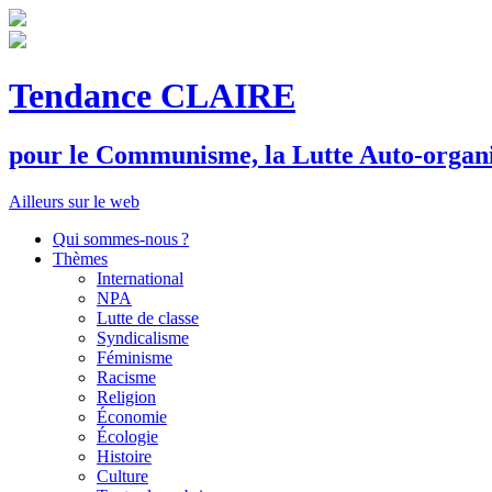
Tendance CLAIRE
pour le
C
ommunisme, la
L
utte
A
uto-organ
Ailleurs sur le web
Qui sommes-nous ?
Thèmes
International
NPA
Lutte de classe
Syndicalisme
Féminisme
Racisme
Religion
Économie
Écologie
Histoire
Culture