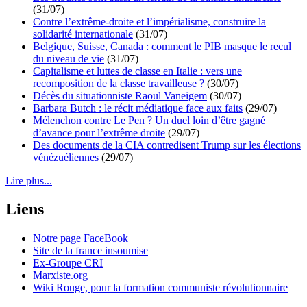
(31/07)
Contre l’extrême-droite et l’impérialisme, construire la
solidarité internationale
(31/07)
Belgique, Suisse, Canada : comment le PIB masque le recul
du niveau de vie
(31/07)
Capitalisme et luttes de classe en Italie : vers une
recomposition de la classe travailleuse ?
(30/07)
Décès du situationniste Raoul Vaneigem
(30/07)
Barbara Butch : le récit médiatique face aux faits
(29/07)
Mélenchon contre Le Pen ? Un duel loin d’être gagné
d’avance pour l’extrême droite
(29/07)
Des documents de la CIA contredisent Trump sur les élections
vénézuéliennes
(29/07)
Lire plus...
Liens
Notre page FaceBook
Site de la france insoumise
Ex-Groupe CRI
Marxiste.org
Wiki Rouge, pour la formation communiste révolutionnaire