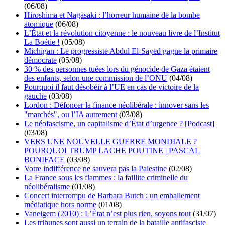
(06/08)
Hiroshima et Nagasaki : l’horreur humaine de la bombe
atomique
(06/08)
L’État et la révolution citoyenne : le nouveau livre de l’Institut
La Boétie !
(05/08)
Michigan : Le progressiste Abdul El-Sayed gagne la primaire
démocrate
(05/08)
30 % des personnes tuées lors du génocide de Gaza étaient
des enfants, selon une commission de l’ONU
(04/08)
Pourquoi il faut désobéir à l’UE en cas de victoire de la
gauche
(03/08)
Lordon : Défoncer la finance néolibérale : innover sans les
"marchés", ou l’IA autrement
(03/08)
Le néofascisme, un capitalisme d’État d’urgence ? [Podcast]
(03/08)
VERS UNE NOUVELLE GUERRE MONDIALE ?
POURQUOI TRUMP LACHE POUTINE | PASCAL
BONIFACE
(03/08)
Votre indifférence ne sauvera pas la Palestine
(02/08)
La France sous les flammes : la faillite criminelle du
néolibéralisme
(01/08)
Concert interrompu de Barbara Butch : un emballement
médiatique hors norme
(01/08)
Vaneigem (2010) : L’État n’est plus rien, soyons tout
(31/07)
Les tribunes sont aussi un terrain de la bataille antifasciste