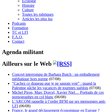
Écologie
Histoire
Culture
Toutes les rubriques
Articles les plus lus
Podcasts
Formation
TC et LFI
F.A.Q.
Contact
Agenda militant
Ailleurs sur le Web
Concert interrompu de Barbara Butch : un emballement
médiatique hors norme
(07/08)
“Cachez ce drapeau que je ne saurais voir” : quand la
Palestine gâche les vacances de touristes suédois
(07/08)
Michel Piron, Marc Dorcel, Xavier Niel… Portraits de ces
pornographes en col blanc
(06/08)
L’ARCOM rappelle à l’ordre BFM sur ses mensonges anti-
LFI
(06/08)
France, le grand déclassement économique en Europe ?