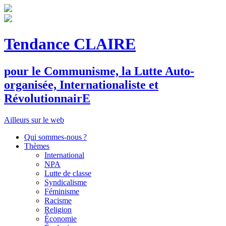
Tendance CLAIRE
pour le
C
ommunisme, la
L
utte
A
uto-
organisée,
I
nternationaliste et
R
évolutionnair
E
Ailleurs sur le web
Qui sommes-nous ?
Thèmes
International
NPA
Lutte de classe
Syndicalisme
Féminisme
Racisme
Religion
Économie