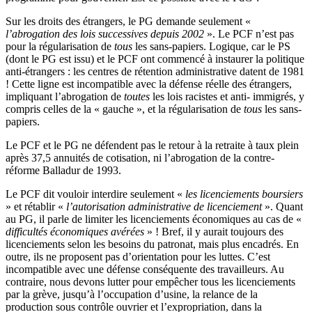
Sur les droits des étrangers, le PG demande seulement «
l’abrogation des lois successives depuis 2002
». Le PCF n’est pas
pour la régularisation de
tous
les sans-papiers. Logique, car le PS
(dont le PG est issu) et le PCF ont commencé à instaurer la politique
anti-étrangers : les centres de rétention administrative datent de 1981
! Cette ligne est incompatible avec la défense réelle des étrangers,
impliquant l’abrogation de
toutes
les lois racistes et anti- immigrés, y
compris celles de la « gauche », et la régularisation de
tous
les sans-
papiers.
Le PCF et le PG ne défendent pas le retour à la retraite à taux plein
après 37,5 annuités de cotisation, ni l’abrogation de la contre-
réforme Balladur de 1993.
Le PCF dit vouloir interdire seulement «
les licenciements boursiers
» et rétablir «
l’autorisation administrative de licenciement
». Quant
au PG, il parle de limiter les licenciements économiques au cas de «
difficultés économiques avérées
» ! Bref, il y aurait toujours des
licenciements selon les besoins du patronat, mais plus encadrés. En
outre, ils ne proposent pas d’orientation pour les luttes. C’est
incompatible avec une défense conséquente des travailleurs. Au
contraire, nous devons lutter pour empêcher tous les licenciements
par la grève, jusqu’à l’occupation d’usine, la relance de la
production sous contrôle ouvrier et l’expropriation, dans la