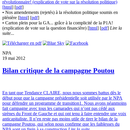
révolutionnaire! (explication de vote sur la résolution politique)
[
html
] [
pdf
]
• Nos amendements (rejetés) à la résolution politique soumis en
plénière [
html
] [
pdf
]
• Carton plein pour la GA... grâce à la complicité de la P1A!
(explication de vote sur la question financière) [
html
] [
pdf
]
Lire la
suite...
NPA
19 mai 2012
Bilan critique de la campagne Poutou
En tant que Tendance CLAIRE, nous nous sommes battus dès le
début pour que la campagne présidentielle soit utilisée par le NPA
pour défendre un programme de transition1. Nous avons néanmoins
fait campagne avec tous les camarades qui n’ont pas cédé aux
sirènes du Front de Gauche et qui ont tenu à faire entendre une voix
anticapitaliste. Il n’en reste pas moins utile de tirer le bilan de la
campagne Poutou, qui selon nous confirme que les faiblesses du
NPA sont un frein à sa construction
Lire la suite...