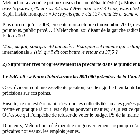
Mélenchon a avoué le pot aux roses dans un débat télévisé (« Mots cro
avez le pouvoir, 40 ans ou 42 ans ? Avec moi, c’est 40 ans, vous c’est
Sapin insiste ironique : «
Je croyais que c’était 37 annuités et demi
».
Plus encore qu’en 2003, en septembre-octobre et novembre 2010, des mil
pour tous, public-privé… ! Mélenchon, soi-disant de la gauche radical
Fillon 2003.
Mais, au fait, pourquoi 40 annuités ? Pourquoi cet homme qui se targu
internationale
» (sic) qu’il dit combattre le retour au 37,5 ?
2) Supprimer très progressivement la précarité dans le public et la
Le FdG dit : « Nous titulariserons les 800 000 précaires de la Fonc
C’est évidemment une excellente position, si elle signifie bien la ti
précisions sur ces points.
Ensuite, ce qui est étonnant, c’est que les collectivités locales gérées
mettre en pratique là où il est déjà au pouvoir (mairies) ? Qu’est-ce q
Qu’est-ce qui l’empêche de refuser de voter le budget PS de la mairie d
D’ailleurs, Mélenchon a été membre du gouvernement Jospin qui n’a pas 
précaires nouveaux, les emplois jeunes.