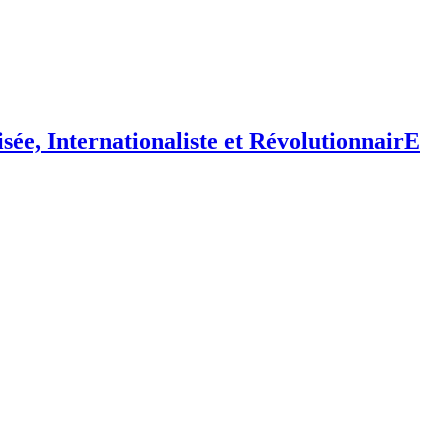
isée,
I
nternationaliste et
R
évolutionnair
E