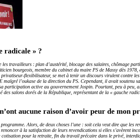
 radicale » ?
e les travailleurs : plan d’austérité, blocage des salaires, chômage parti
politicien bourgeois, membre du cabinet du maire PS de Massy dès 1978,
rivatiseur-flexibilisateur, se met à tenir un discours virulent contre l
malgré l’oukase de la direction du PS. Cependant, il avait soutenu sa
sa participation active au gouvernement Jospin. Pourtant, peu à peu, al
ué des salons dorés de la République, représentant de la « gauche radical
rs n’ont aucune raison d’avoir peur de mon 
programme. Alors, de deux choses l’une : soit cela veut dire que les rev
renoncer à la satisfaction de leurs revendications si elles s’avèrent inco
 cotisation pour la retraite, fin du travail précaire dans le privé, inter