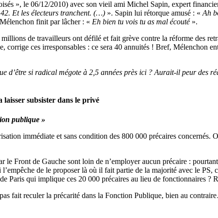
isés », le 06/12/2010) avec son vieil ami Michel Sapin, expert financi
 42. Et les électeurs tranchent. (…)
». Sapin lui rétorque amusé : «
Ah b
 Mélenchon finit par lâcher : «
Eh bien tu vois tu as mal écouté
».
lions de travailleurs ont défilé et fait grève contre la réforme des retr
e, corrige ces irresponsables : ce sera 40 annuités ! Bref, Mélenchon e
e d’être si radical mégote à 2,5 années près ici ? Aurait-il peur des r
 laisser subsister dans le privé
tion publique »
tularisation immédiate et sans condition des 800 000 précaires concerné
 par le Front de Gauche sont loin de n’employer aucun précaire : pourtant
ui l’empêche de le proposer là où il fait partie de la majorité avec le PS
e Paris qui implique ces 20 000 précaires au lieu de fonctionnaires ? Ri
fait reculer la précarité dans la Fonction Publique, bien au contraire… 