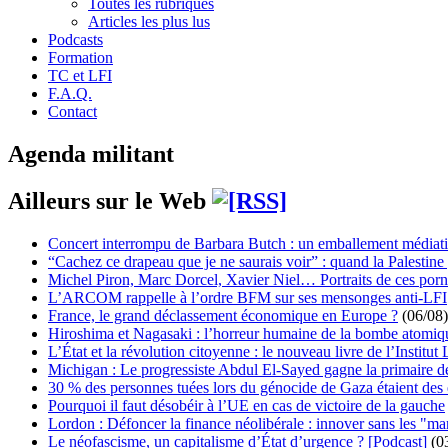
Toutes les rubriques
Articles les plus lus
Podcasts
Formation
TC et LFI
F.A.Q.
Contact
Agenda militant
Ailleurs sur le Web
Concert interrompu de Barbara Butch : un emballement médiat
“Cachez ce drapeau que je ne saurais voir” : quand la Palestine
Michel Piron, Marc Dorcel, Xavier Niel… Portraits de ces porn
L’ARCOM rappelle à l’ordre BFM sur ses mensonges anti-LFI
France, le grand déclassement économique en Europe ?
(06/08)
Hiroshima et Nagasaki : l’horreur humaine de la bombe atomiq
L’État et la révolution citoyenne : le nouveau livre de l’Institut 
Michigan : Le progressiste Abdul El-Sayed gagne la primaire 
30 % des personnes tuées lors du génocide de Gaza étaient de
Pourquoi il faut désobéir à l’UE en cas de victoire de la gauche
Lordon : Défoncer la finance néolibérale : innover sans les "ma
Le néofascisme, un capitalisme d’État d’urgence ? [Podcast]
(0