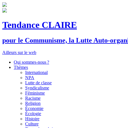
Tendance CLAIRE
pour le
C
ommunisme, la
L
utte
A
uto-organ
Ailleurs sur le web
Qui sommes-nous ?
Thèmes
International
NPA
Lutte de classe
Syndicalisme
Féminisme
Racisme
Religion
Économie
Écologie
Histoire
Culture