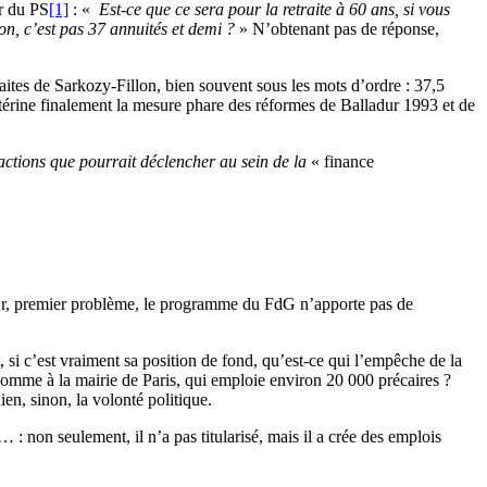
er du PS
[1]
: «
Est-ce que ce sera pour la retraite à 60 ans, si vous
on, c’est pas 37 annuités et demi ?
» N’obtenant pas de réponse,
aites de Sarkozy-Fillon, bien souvent sous les mots d’ordre : 37,5
ntérine finalement la mesure phare des réformes de Balladur 1993 et de
éactions que pourrait déclencher au sein de la
« finance
s. Or, premier problème, le programme du FdG n’apporte pas de
, si c’est vraiment sa position de fond, qu’est-ce qui l’empêche de la
, comme à la mairie de Paris, qui emploie environ 20 000 précaires ?
en, sinon, la volonté politique.
: non seulement, il n’a pas titularisé, mais il a crée des emplois