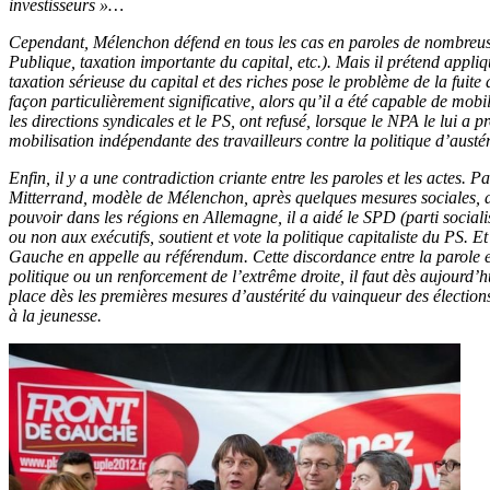
investisseurs »…
Cependant, Mélenchon défend en tous les cas en paroles de nombreuses
Publique, taxation importante du capital, etc.). Mais il prétend appliq
taxation sérieuse du capital et des riches pose le problème de la fuit
façon particulièrement significative, alors qu’il a été capable de mobi
les directions syndicales et le PS, ont refusé, lorsque le NPA le lui a
mobilisation indépendante des travailleurs contre la politique d’aus
Enfin, il y a une contradiction criante entre les paroles et les actes.
Mitterrand, modèle de Mélenchon, après quelques mesures sociales, a d
pouvoir dans les régions en Allemagne, il a aidé le SPD (parti sociali
ou non aux exécutifs, soutient et vote la politique capitaliste du PS.
Gauche en appelle au référendum. Cette discordance entre la parole et 
politique ou un renforcement de l’extrême droite, il faut dès aujourd’
place dès les premières mesures d’austérité du vainqueur des élections
à la jeunesse.