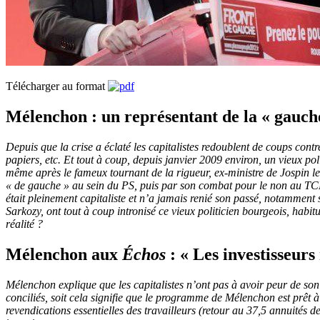
Télécharger au format
Mélenchon : un représentant de la « gauche
Depuis que la crise a éclaté les capitalistes redoublent de coups contr
papiers, etc. Et tout à coup, depuis janvier 2009 environ, un vieux 
même après le fameux tournant de la rigueur, ex-ministre de Jospin le p
« de gauche » au sein du PS, puis par son combat pour le non au TCE 
était pleinement capitaliste et n’a jamais renié son passé, notamment 
Sarkozy, ont tout à coup intronisé ce vieux politicien bourgeois, habit
réalité ?
Mélenchon aux
Échos
: « Les investisseu
Mélenchon explique que les capitalistes n’ont pas à avoir peur de son 
conciliés, soit cela signifie que le programme de Mélenchon est prêt à 
revendications essentielles des travailleurs (retour au 37,5 annuités de