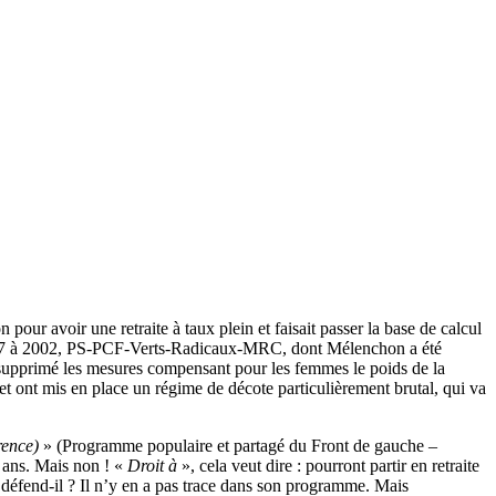
pour avoir une retraite à taux plein et faisait passer la base de calcul
 1997 à 2002, PS-PCF-Verts-Radicaux-MRC, dont Mélenchon a été
et supprimé les mesures compensant pour les femmes le poids de la
et ont mis en place un régime de décote particulièrement brutal, qui va
rence)
» (Programme populaire et partagé du Front de gauche –
0 ans. Mais non ! «
Droit à
», cela veut dire : pourront partir en retraite
 défend-il ? Il n’y en a pas trace dans son programme. Mais