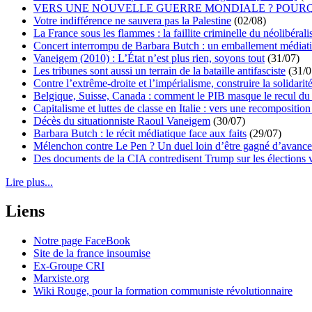
VERS UNE NOUVELLE GUERRE MONDIALE ? POURQ
Votre indifférence ne sauvera pas la Palestine
(02/08)
La France sous les flammes : la faillite criminelle du néolibéral
Concert interrompu de Barbara Butch : un emballement médiat
Vaneigem (2010) : L’État n’est plus rien, soyons tout
(31/07)
Les tribunes sont aussi un terrain de la bataille antifasciste
(31/0
Contre l’extrême-droite et l’impérialisme, construire la solidarit
Belgique, Suisse, Canada : comment le PIB masque le recul du 
Capitalisme et luttes de classe en Italie : vers une recomposition 
Décès du situationniste Raoul Vaneigem
(30/07)
Barbara Butch : le récit médiatique face aux faits
(29/07)
Mélenchon contre Le Pen ? Un duel loin d’être gagné d’avance 
Des documents de la CIA contredisent Trump sur les élections 
Lire plus...
Liens
Notre page FaceBook
Site de la france insoumise
Ex-Groupe CRI
Marxiste.org
Wiki Rouge, pour la formation communiste révolutionnaire