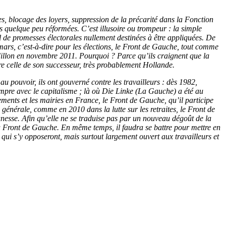
, blocage des loyers, suppression de la précarité dans la Fonction
es quelque peu réformées. C’est illusoire ou trompeur : la simple
il de promesses électorales nullement destinées à être appliquées. De
8 mars, c’est-à-dire pour les élections, le Front de Gauche, tout comme
zy-Fillon en novembre 2011. Pourquoi ? Parce qu’ils craignent que la
re celle de son successeur, très probablement Hollande.
au pouvoir, ils ont gouverné contre les travailleurs : dès 1982,
ompre avec le capitalisme ; là où Die Linke (La Gauche) a été au
tements et les mairies en France, le Front de Gauche, qu’il participe
 générale, comme en 2010 dans la lutte sur les retraites, le Front de
eunesse. Afin qu’elle ne se traduise pas par un nouveau dégoût de la
s du Front de Gauche. En même temps, il faudra se battre pour mettre en
 qui s’y opposeront, mais surtout largement ouvert aux travailleurs et