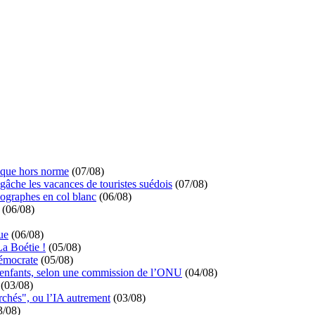
ique hors norme
(07/08)
 gâche les vacances de touristes suédois
(07/08)
ographes en col blanc
(06/08)
(06/08)
ue
(06/08)
La Boétie !
(05/08)
démocrate
(05/08)
s enfants, selon une commission de l’ONU
(04/08)
(03/08)
rchés", ou l’IA autrement
(03/08)
3/08)