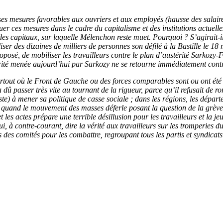
 mesures favorables aux ouvriers et aux employés (hausse des salaires
uer ces mesures dans le cadre du capitalisme et des institutions actuell
e des capitaux, sur laquelle Mélenchon reste muet. Pourquoi ? S’agirait-
liser des dizaines de milliers de personnes son défilé à la Bastille le 1
 proposé, de mobiliser les travailleurs contre le plan d’austérité Sarko
térité menée aujourd’hui par Sarkozy ne se retourne immédiatement cont
 Partout où le Front de Gauche ou des forces comparables sont ou ont été 
û passer très vite au tournant de la rigueur, parce qu’il refusait de r
ste) à mener sa politique de casse sociale ; dans les régions, les dépar
 Et quand le mouvement des masses déferle posant la question de la grève
les actes prépare une terrible désillusion pour les travailleurs et la j
hui, à contre-courant, dire la vérité aux travailleurs sur les tromperie
 des comités pour les combattre, regroupant tous les partis et syndicats