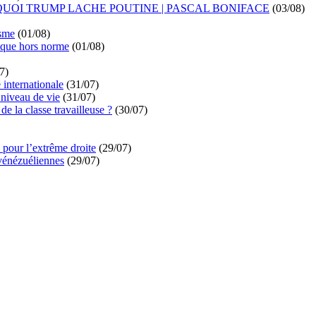
UOI TRUMP LACHE POUTINE | PASCAL BONIFACE
(03/08)
isme
(01/08)
ique hors norme
(01/08)
7)
é internationale
(31/07)
niveau de vie
(31/07)
de la classe travailleuse ?
(30/07)
pour l’extrême droite
(29/07)
vénézuéliennes
(29/07)