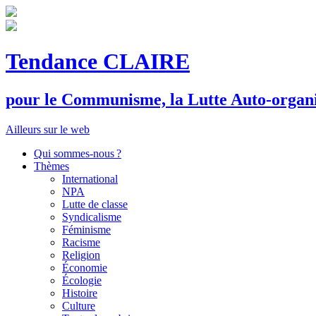
Tendance CLAIRE
pour le
C
ommunisme, la
L
utte
A
uto-organ
Ailleurs sur le web
Qui sommes-nous ?
Thèmes
International
NPA
Lutte de classe
Syndicalisme
Féminisme
Racisme
Religion
Économie
Écologie
Histoire
Culture