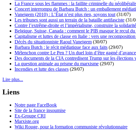
La France sous les flammes : la faillite criminelle du néolibéral
Concert interrompu de Barbara Butch : un emballement médiat
Vaneigem (2010) : L’État n’est plus rien, soyons tout
(31/07)
Les tribunes sont aussi un terrain de la bataille antifasciste
(31/0
Contre l’extrême-droite et l’impérialisme, construire la solidarit
Belgique, Suisse, Canada : comment le PIB masque le recul du 
Capitalisme et luttes de classe en Italie : vers une recomposition 
Décès du situationniste Raoul Vaneigem
(30/07)
Barbara Butch : le récit médiatique face aux faits
(29/07)
Mélenchon contre Le Pen ? Un duel loin d’être gagné d’avance 
Des documents de la CIA contredisent Trump sur les élections 
La question animale au prisme du marxisme
(29/07)
Incendies et lutte des classes
(29/07)
Lire plus...
Liens
Notre page FaceBook
Site de la france insoumise
Ex-Groupe CRI
Marxiste.org
Wiki Rouge, pour la formation communiste révolutionnaire