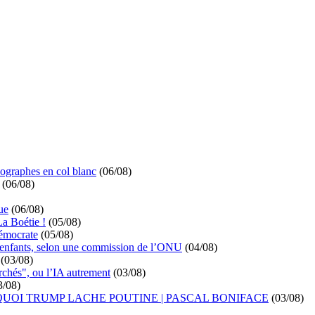
ographes en col blanc
(06/08)
(06/08)
ue
(06/08)
La Boétie !
(05/08)
démocrate
(05/08)
s enfants, selon une commission de l’ONU
(04/08)
(03/08)
rchés", ou l’IA autrement
(03/08)
3/08)
UOI TRUMP LACHE POUTINE | PASCAL BONIFACE
(03/08)