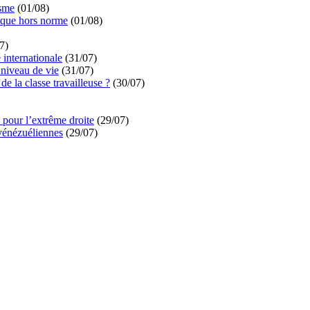
isme
(01/08)
ique hors norme
(01/08)
7)
é internationale
(31/07)
niveau de vie
(31/07)
de la classe travailleuse ?
(30/07)
pour l’extrême droite
(29/07)
vénézuéliennes
(29/07)