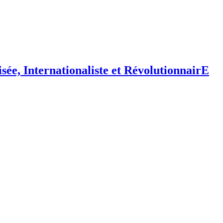
isée,
I
nternationaliste et
R
évolutionnair
E