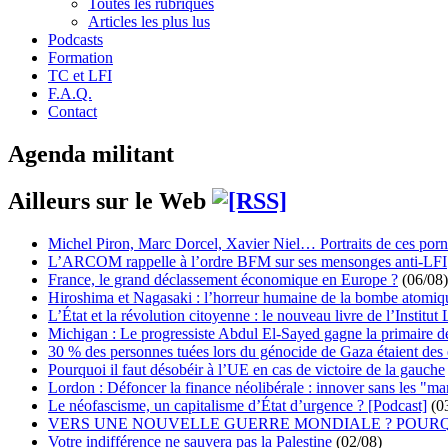
Toutes les rubriques
Articles les plus lus
Podcasts
Formation
TC et LFI
F.A.Q.
Contact
Agenda militant
Ailleurs sur le Web
Michel Piron, Marc Dorcel, Xavier Niel… Portraits de ces porn
L’ARCOM rappelle à l’ordre BFM sur ses mensonges anti-LFI
France, le grand déclassement économique en Europe ?
(06/08)
Hiroshima et Nagasaki : l’horreur humaine de la bombe atomiq
L’État et la révolution citoyenne : le nouveau livre de l’Institut 
Michigan : Le progressiste Abdul El-Sayed gagne la primaire 
30 % des personnes tuées lors du génocide de Gaza étaient de
Pourquoi il faut désobéir à l’UE en cas de victoire de la gauche
Lordon : Défoncer la finance néolibérale : innover sans les "ma
Le néofascisme, un capitalisme d’État d’urgence ? [Podcast]
(0
VERS UNE NOUVELLE GUERRE MONDIALE ? POURQ
Votre indifférence ne sauvera pas la Palestine
(02/08)