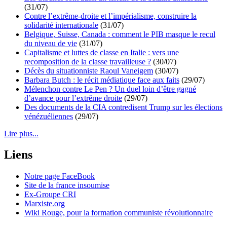
(31/07)
Contre l’extrême-droite et l’impérialisme, construire la
solidarité internationale
(31/07)
Belgique, Suisse, Canada : comment le PIB masque le recul
du niveau de vie
(31/07)
Capitalisme et luttes de classe en Italie : vers une
recomposition de la classe travailleuse ?
(30/07)
Décès du situationniste Raoul Vaneigem
(30/07)
Barbara Butch : le récit médiatique face aux faits
(29/07)
Mélenchon contre Le Pen ? Un duel loin d’être gagné
d’avance pour l’extrême droite
(29/07)
Des documents de la CIA contredisent Trump sur les élections
vénézuéliennes
(29/07)
Lire plus...
Liens
Notre page FaceBook
Site de la france insoumise
Ex-Groupe CRI
Marxiste.org
Wiki Rouge, pour la formation communiste révolutionnaire