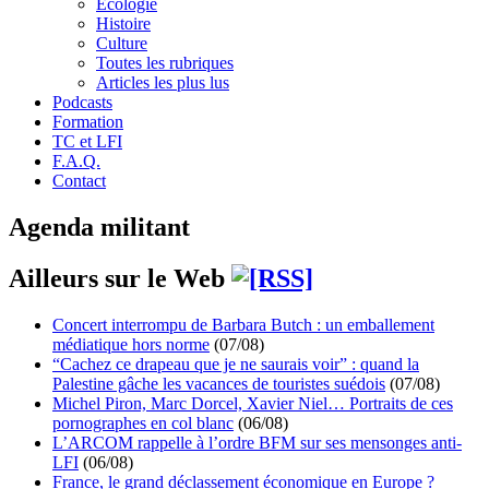
Écologie
Histoire
Culture
Toutes les rubriques
Articles les plus lus
Podcasts
Formation
TC et LFI
F.A.Q.
Contact
Agenda militant
Ailleurs sur le Web
Concert interrompu de Barbara Butch : un emballement
médiatique hors norme
(07/08)
“Cachez ce drapeau que je ne saurais voir” : quand la
Palestine gâche les vacances de touristes suédois
(07/08)
Michel Piron, Marc Dorcel, Xavier Niel… Portraits de ces
pornographes en col blanc
(06/08)
L’ARCOM rappelle à l’ordre BFM sur ses mensonges anti-
LFI
(06/08)
France, le grand déclassement économique en Europe ?