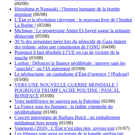
(06/08)
Hiroshima et Nagasaki : l’horreur humaine de la bombe
atomique
(06/08)
L’État et la révolution citoyenne : le nouveau livre de l’Institut
La Boétie !
(05/08)
Michigan : Le progressiste Abdul El-Sayed gagne la primaire
démocrate
(05/08)
30 % des personnes tuées lors du génocide de Gaza étaient
des enfants, selon une commission de l’ONU
(04/08)
Pourquoi il faut désobéir à l’UE en cas de victoire de la
gauche
(03/08)
Lordon : Défoncer la finance néolibérale : innover sans les
"marchés", ou l’IA autrement
(03/08)
Le néofascisme, un capitalisme d’État d’urgence ? [Podcast]
(03/08)
VERS UNE NOUVELLE GUERRE MONDIALE ?
POURQUOI TRUMP LACHE POUTINE | PASCAL
BONIFACE
(03/08)
Votre indifférence ne sauvera pas la Palestine
(02/08)
La France sous les flammes : la faillite criminelle du
néolibéralisme
(01/08)
Concert interrompu de Barbara Butch : un emballement
médiatique hors norme
(01/08)
Vaneigem (2010) : L’État n’est plus rien, soyons tout
(31/07)
Les tribunes sont aussi un terrain de la bataille antifasciste