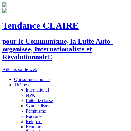
Tendance CLAIRE
pour le
C
ommunisme, la
L
utte
A
uto-
organisée,
I
nternationaliste et
R
évolutionnair
E
Ailleurs sur le web
Qui sommes-nous ?
Thèmes
International
NPA
Lutte de classe
Syndicalisme
Féminisme
Racisme
Religion
Économie