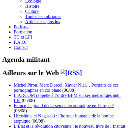
Écologie
Histoire
Culture
Toutes les rubriques
Articles les plus lus
Podcasts
Formation
TC et LFI
F.A.Q.
Contact
Agenda militant
Ailleurs sur le Web
Michel Piron, Marc Dorcel, Xavier Niel… Portraits de ces
pornographes en col blanc
(06/08)
L’ARCOM rappelle à l’ordre BFM sur ses mensonges anti-
LFI
(06/08)
France, le grand déclassement économique en Europe ?
(06/08)
Hiroshima et Nagasaki : l’horreur humaine de la bombe
atomique
(06/08)
L’État et la révolution citoyenne : le nouveau livre de l’Institut