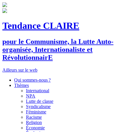
Tendance CLAIRE
pour le
C
ommunisme, la
L
utte
A
uto-
organisée,
I
nternationaliste et
R
évolutionnair
E
Ailleurs sur le web
Qui sommes-nous ?
Thèmes
International
NPA
Lutte de classe
Syndicalisme
Féminisme
Racisme
Religion
Économie