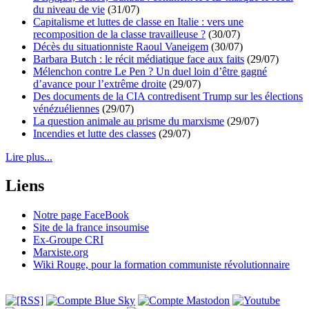
du niveau de vie
(31/07)
Capitalisme et luttes de classe en Italie : vers une
recomposition de la classe travailleuse ?
(30/07)
Décès du situationniste Raoul Vaneigem
(30/07)
Barbara Butch : le récit médiatique face aux faits
(29/07)
Mélenchon contre Le Pen ? Un duel loin d’être gagné
d’avance pour l’extrême droite
(29/07)
Des documents de la CIA contredisent Trump sur les élections
vénézuéliennes
(29/07)
La question animale au prisme du marxisme
(29/07)
Incendies et lutte des classes
(29/07)
Lire plus...
Liens
Notre page FaceBook
Site de la france insoumise
Ex-Groupe CRI
Marxiste.org
Wiki Rouge, pour la formation communiste révolutionnaire