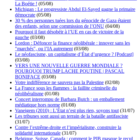
La Boétie !
(05/08)
Michigan : Le progressiste Abdul El-Sayed gagne la primaire
démocrate
(05/08)
30 % des personnes tuées lors du génocide de Gaza étaient
des enfants, selon une commission de l’ONU
(04/08)
Pourquoi il faut désobéir à l’UE en cas de victoire de la
gauche
(03/08)
Lordon : Défoncer la finance néolibérale : innover sans les
"marchés", ou l’IA autrement
(03/08)
Le néofascisme, un capitalisme d’État d’urgence ? [Podcast]
(03/08)
VERS UNE NOUVELLE GUERRE MONDIALE ?
POURQUOI TRUMP LACHE POUTINE | PASCAL
BONIFACE
(03/08)
Votre indifférence ne sauvera pas la Palestine
(02/08)
La France sous les flammes : la faillite criminelle du
néolibéralisme
(01/08)
Concert interrompu de Barbara Butch : un emballement
médiatique hors norme
(01/08)
Vaneigem (2010) : L’État n’est plus rien, soyons tout
(31/07)
Les tribunes sont aussi un terrain de la bataille antifasciste
(31/07)
Contre l’extrême-droite et l’impérialisme, construire la
solidarité internationale
(31/07)
Belgique, Suisse, Canada : comment le PIB masque le recul