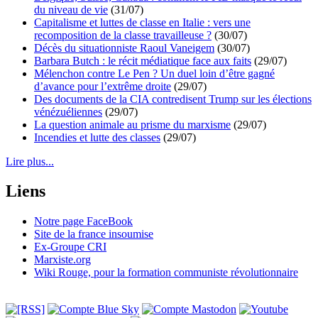
du niveau de vie
(31/07)
Capitalisme et luttes de classe en Italie : vers une
recomposition de la classe travailleuse ?
(30/07)
Décès du situationniste Raoul Vaneigem
(30/07)
Barbara Butch : le récit médiatique face aux faits
(29/07)
Mélenchon contre Le Pen ? Un duel loin d’être gagné
d’avance pour l’extrême droite
(29/07)
Des documents de la CIA contredisent Trump sur les élections
vénézuéliennes
(29/07)
La question animale au prisme du marxisme
(29/07)
Incendies et lutte des classes
(29/07)
Lire plus...
Liens
Notre page FaceBook
Site de la france insoumise
Ex-Groupe CRI
Marxiste.org
Wiki Rouge, pour la formation communiste révolutionnaire