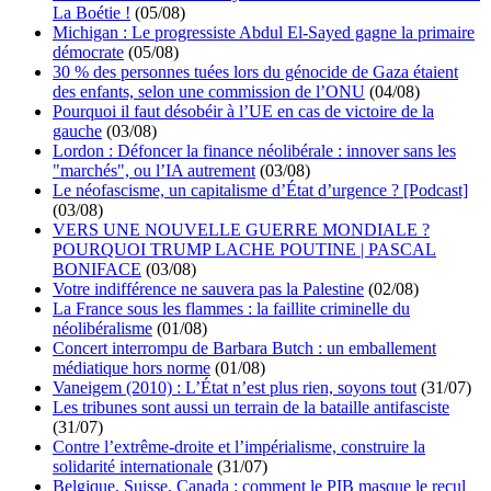
La Boétie !
(05/08)
Michigan : Le progressiste Abdul El-Sayed gagne la primaire
démocrate
(05/08)
30 % des personnes tuées lors du génocide de Gaza étaient
des enfants, selon une commission de l’ONU
(04/08)
Pourquoi il faut désobéir à l’UE en cas de victoire de la
gauche
(03/08)
Lordon : Défoncer la finance néolibérale : innover sans les
"marchés", ou l’IA autrement
(03/08)
Le néofascisme, un capitalisme d’État d’urgence ? [Podcast]
(03/08)
VERS UNE NOUVELLE GUERRE MONDIALE ?
POURQUOI TRUMP LACHE POUTINE | PASCAL
BONIFACE
(03/08)
Votre indifférence ne sauvera pas la Palestine
(02/08)
La France sous les flammes : la faillite criminelle du
néolibéralisme
(01/08)
Concert interrompu de Barbara Butch : un emballement
médiatique hors norme
(01/08)
Vaneigem (2010) : L’État n’est plus rien, soyons tout
(31/07)
Les tribunes sont aussi un terrain de la bataille antifasciste
(31/07)
Contre l’extrême-droite et l’impérialisme, construire la
solidarité internationale
(31/07)
Belgique, Suisse, Canada : comment le PIB masque le recul