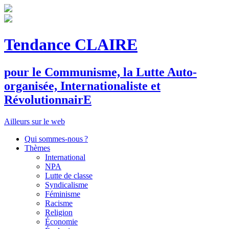
Tendance CLAIRE
pour le
C
ommunisme, la
L
utte
A
uto-
organisée,
I
nternationaliste et
R
évolutionnair
E
Ailleurs sur le web
Qui sommes-nous ?
Thèmes
International
NPA
Lutte de classe
Syndicalisme
Féminisme
Racisme
Religion
Économie