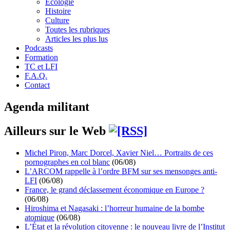
Écologie
Histoire
Culture
Toutes les rubriques
Articles les plus lus
Podcasts
Formation
TC et LFI
F.A.Q.
Contact
Agenda militant
Ailleurs sur le Web
Michel Piron, Marc Dorcel, Xavier Niel… Portraits de ces
pornographes en col blanc
(06/08)
L’ARCOM rappelle à l’ordre BFM sur ses mensonges anti-
LFI
(06/08)
France, le grand déclassement économique en Europe ?
(06/08)
Hiroshima et Nagasaki : l’horreur humaine de la bombe
atomique
(06/08)
L’État et la révolution citoyenne : le nouveau livre de l’Institut