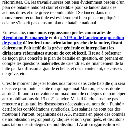
réformistes. Or, les travailleurs/ses ont bien évidemment besoin d’un
plan de bataille national clair et crédible pour se lancer dans des
actions dures et une grève reconductible ! Se lancer dans un
mouvement reconductible est évidemment bien plus compliqué si
cela ne s’inscrit pas dans un plan de bataille national…
En revanche,
nous nous réjouissons que les camarades de
Révolution Permanente
et du
« NPA » de l’ancienne opposition
de gauche
défendent une orientation proche de la notre, fixant
clairement l’objectif de la grève générale et interpellant les
dirigeants réformistes autour de cet objectif.
Il reste à présenter
de façon plus concrète le plan de bataille en question, en prenant en
compte les questions matérielles de calendrier, de financement de la
lutte par la diffusion à grande échelle, et dès maintenant, de caisses
de grève, etc.
C’est le moment de jeter toutes nos forces dans cette bataille qui sera
décisive pour toute la suite du quinquennat Macron, et sans-doute
au-delà. Il faudra convaincre un maximum de collègues de participer
aux mobilisations du 19 et 21 janvier. Mais il faudra aussi ne pas
remettre à plus tard les discussions nécessaires au nom de « l’unité »
derrière les confédérations syndicales. Les salariés ne sont pas des
moutons ! Partout, organisons des AG, mettons en place des comités
de mobilisation regroupant syndiqués et non syndiqués, et discutons
sans tabou des stratégies de mobilisation.
L’auto-organisation et