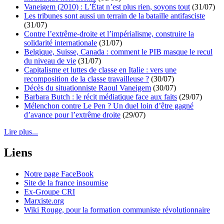
Vaneigem (2010) : L’État n’est plus rien, soyons tout
(31/07)
Les tribunes sont aussi un terrain de la bataille antifasciste
(31/07)
Contre l’extrême-droite et l’impérialisme, construire la
solidarité internationale
(31/07)
Belgique, Suisse, Canada : comment le PIB masque le recul
du niveau de vie
(31/07)
Capitalisme et luttes de classe en Italie : vers une
recomposition de la classe travailleuse ?
(30/07)
Décès du situationniste Raoul Vaneigem
(30/07)
Barbara Butch : le récit médiatique face aux faits
(29/07)
Mélenchon contre Le Pen ? Un duel loin d’être gagné
d’avance pour l’extrême droite
(29/07)
Lire plus...
Liens
Notre page FaceBook
Site de la france insoumise
Ex-Groupe CRI
Marxiste.org
Wiki Rouge, pour la formation communiste révolutionnaire