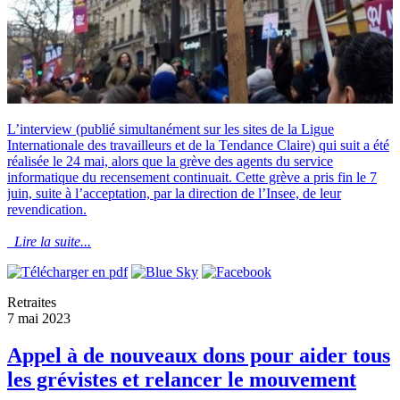
L’interview (publié simultanément sur les sites de la Ligue
Internationale des travailleurs et de la Tendance Claire) qui suit a été
réalisée le 24 mai, alors que la grève des agents du service
informatique du recensement continuait. Cette grève a pris fin le 7
juin, suite à l’acceptation, par la direction de l’Insee, de leur
revendication.
Lire la suite...
Retraites
7 mai 2023
Appel à de nouveaux dons pour aider tous
les grévistes et relancer le mouvement