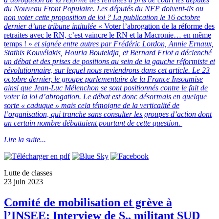
du Nouveau Front Populaire. Les députés du NFP doivent-ils ou
non voter cette proposition de loi ? La publication le 16 octobre
dernier d’une tribune intitulée
« Voter l’abrogation de la réforme des
retraites avec le RN, c’est vaincre le RN et la Macronie… en même
temps ! »
et signée entre autres par Frédéric Lordon, Annie Ernaux,
Stathis Kouvélakis, Houria Bouteldja, et Bernard Friot a déclenché
un débat et des prises de positions au sein de la gauche réformiste et
révolutionnaire, sur lequel nous reviendrons dans cet article. Le 23
octobre dernier, le groupe parlementaire de la France Insoumise
ainsi que Jean-Luc Mélenchon se sont positionnés contre le fait de
voter la loi d’abrogation
. Le débat est donc désormais en quelque
sorte « caduque » mais cela témoigne de la verticalité de
l’organisation, qui tranche sans consulter les groupes d’action dont
un certain nombre débattaient pourtant de cette question.
Lire la suite...
Lutte de classes
23 juin 2023
Comité de mobilisation et grève à
l’INSEE: Interview de S., militant SUD