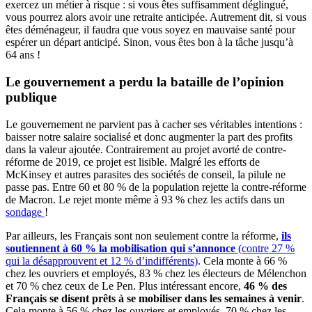
exercez un métier à risque : si vous êtes suffisamment déglingué,
vous pourrez alors avoir une retraite anticipée. Autrement dit, si vous
êtes déménageur, il faudra que vous soyez en mauvaise santé pour
espérer un départ anticipé. Sinon, vous êtes bon à la tâche jusqu’à
64 ans !
Le gouvernement a perdu la bataille de l’opinion
publique
Le gouvernement ne parvient pas à cacher ses véritables intentions :
baisser notre salaire socialisé et donc augmenter la part des profits
dans la valeur ajoutée. Contrairement au projet avorté de contre-
réforme de 2019, ce projet est lisible. Malgré les efforts de
McKinsey et autres parasites des sociétés de conseil, la pilule ne
passe pas. Entre 60 et 80 % de la population rejette la contre-réforme
de Macron. Le rejet monte même à 93 % chez les actifs dans un
sondage
!
Par ailleurs, les Français sont non seulement contre la réforme,
ils
soutiennent à 60 % la mobilisation qui s’annonce
(contre 27 %
qui la désapprouvent et 12 % d’indifférents)
. Cela monte à 66 %
chez les ouvriers et employés, 83 % chez les électeurs de Mélenchon
et 70 % chez ceux de Le Pen. Plus intéressant encore,
46 % des
Français se disent prêts à se mobiliser dans les semaines à venir
.
Cela monte à 56 % chez les ouvriers et employés, 70 % chez les