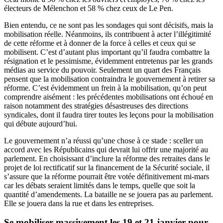
électeurs de Mélenchon et 58 % chez ceux de Le Pen.
Bien entendu, ce ne sont pas les sondages qui sont décisifs, mais la
mobilisation réelle. Néanmoins, ils contribuent à acter l’illégitimité
de cette réforme et à donner de la force à celles et ceux qui se
mobilisent. C’est d’autant plus important qu’il faudra combattre la
résignation et le pessimisme, évidemment entretenus par les grands
médias au service du pouvoir. Seulement un quart des Français
pensent que la mobilisation contraindra le gouvernement à retirer sa
réforme. C’est évidemment un frein à la mobilisation, qu’on peut
comprendre aisément : les précédentes mobilisations ont échoué en
raison notamment des stratégies désastreuses des directions
syndicales, dont il faudra tirer toutes les leçons pour la mobilisation
qui débute aujourd’hui.
Le gouvernement n’a réussi qu’une chose à ce stade : sceller un
accord avec les Républicains qui devrait lui offrir une majorité au
parlement. En choisissant d’inclure la réforme des retraites dans le
projet de loi rectificatif sur la financement de la Sécurité sociale, il
s’assure que la réforme pourrait être votée définitivement mi-mars
car les débats seraient limités dans le temps, quelle que soit la
quantité d’amendements. La bataille ne se jouera pas au parlement.
Elle se jouera dans la rue et dans les entreprises.
Se mobiliser massivement les 19 et 21 janvier pour