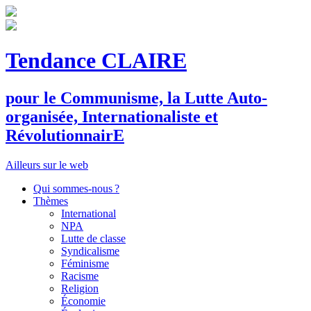
Tendance CLAIRE
pour le
C
ommunisme, la
L
utte
A
uto-
organisée,
I
nternationaliste et
R
évolutionnair
E
Ailleurs sur le web
Qui sommes-nous ?
Thèmes
International
NPA
Lutte de classe
Syndicalisme
Féminisme
Racisme
Religion
Économie