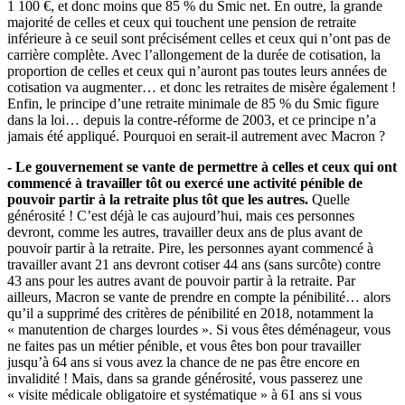
1 100 €, et donc moins que 85 % du Smic net. En outre, la grande
majorité de celles et ceux qui touchent une pension de retraite
inférieure à ce seuil sont précisément celles et ceux qui n’ont pas de
carrière complète. Avec l’allongement de la durée de cotisation, la
proportion de celles et ceux qui n’auront pas toutes leurs années de
cotisation va augmenter… et donc les retraites de misère également !
Enfin, le principe d’une retraite minimale de 85 % du Smic figure
dans la loi… depuis la contre-réforme de 2003, et ce principe n’a
jamais été appliqué. Pourquoi en serait-il autrement avec Macron ?
- Le gouvernement se vante de permettre à celles et ceux qui ont
commencé à travailler tôt ou exercé une activité pénible de
pouvoir partir à la retraite plus tôt que les autres.
Quelle
générosité ! C’est déjà le cas aujourd’hui, mais ces personnes
devront, comme les autres, travailler deux ans de plus avant de
pouvoir partir à la retraite. Pire, les personnes ayant commencé à
travailler avant 21 ans devront cotiser 44 ans (sans surcôte) contre
43 ans pour les autres avant de pouvoir partir à la retraite. Par
ailleurs, Macron se vante de prendre en compte la pénibilité… alors
qu’il a supprimé des critères de pénibilité en 2018, notamment la
« manutention de charges lourdes ». Si vous êtes déménageur, vous
ne faites pas un métier pénible, et vous êtes bon pour travailler
jusqu’à 64 ans si vous avez la chance de ne pas être encore en
invalidité ! Mais, dans sa grande générosité, vous passerez une
« visite médicale obligatoire et systématique » à 61 ans si vous