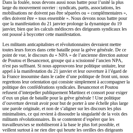
Dans la foulée, nous devons aussi nous battre pour l’unité la plus
large du mouvement ouvrier : syndicats, partis, associations, les
mobilisations ne doivent pas être séparées ou « complémentaires »,
elles doivent être « tous ensemble ». Nous devons nous battre pour
que la manifestation du 21 janvier prolonge la dynamique du 19
janvier, bien que les calculs médiocres des dirigeants syndicaux les
ont poussé à boycotter cette manifestation.
Les militants anticapitalistes et révolutionnaires devraient mettre
toutes leurs forces dans cette bataille pour la grève générale. De ce
point de vue, le discours du « NPA » de l’ancienne direction autour
de Poutou et Besancenot, groupe qui a scissionné l’ancien NPA,
n'est pas suffisant. Si nous approuvons leur politique unitaire, leur
appel à la manifestation du 21 janvier et leur ouverture à l’égard de
la France insoumise dans le cadre d’une politique de front uni, nous
regrettons leur orientation qui consiste simplement à accompagner la
politique des confédérations syndicales. Besancenot et Poutou
refusent d’interpeller publiquement Martinez et consort pour exiger
d’eux un plan de bataille pour la grève générale ! Une politique
d’ouverture devrait avoir pour but de porter à une échelle plus large
une parole originale, et non de s’aligner sur les discours les plus
minimalistes, ce qui revient à dissoudre la singularité de la voix des
militants révolutionnaires. Ils se contentent d’espérer que les
travailleurs/ses se mobiliseront à la base le plus fort possible, et
veillent surtout à ne rien dire qui heurte les oreilles des dirigeants