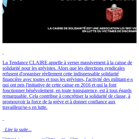
La Tendance CLAIRE appelle à verser massivement à la caisse de
solidarité pour les grévistes. Alors que les directions syndicales
refusent d'organiser réellement cette indispensable solidarité
financière avec toutes et tous les grévistes, l'activité des militant-e-s
qui ont pris l'initiative de cette caisse en 2016 et qui la font
fonctionner bénévolement, en toute transparence, est à tous égards
remarquable. Cela contribue à concrétiser la solidarité de classe, à
promouvoir la force de la grève et à donner confiance aux
travailleur/se-s en lutte.
Lire la suite...