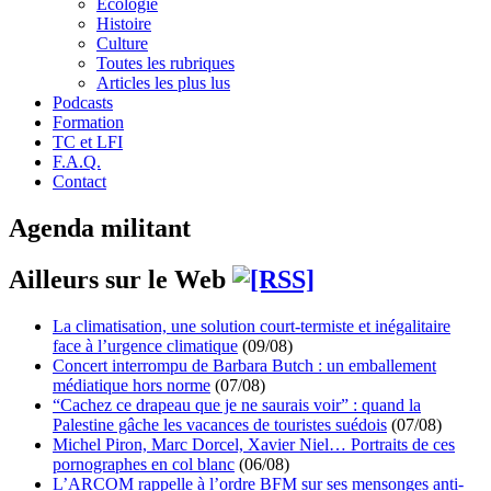
Écologie
Histoire
Culture
Toutes les rubriques
Articles les plus lus
Podcasts
Formation
TC et LFI
F.A.Q.
Contact
Agenda militant
Ailleurs sur le Web
La climatisation, une solution court-termiste et inégalitaire
face à l’urgence climatique
(09/08)
Concert interrompu de Barbara Butch : un emballement
médiatique hors norme
(07/08)
“Cachez ce drapeau que je ne saurais voir” : quand la
Palestine gâche les vacances de touristes suédois
(07/08)
Michel Piron, Marc Dorcel, Xavier Niel… Portraits de ces
pornographes en col blanc
(06/08)
L’ARCOM rappelle à l’ordre BFM sur ses mensonges anti-