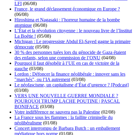
LFI
(06/08)
France, le grand déclassement économique en Europe ?
(06/08)
Hiroshima et Nagasaki : l’horreur humaine de la bombe
atomique
(06/08)
L’État et la révolution citoyenne : le nouveau livre de l’Institut
La Boétie !
(05/08)
Michigan : Le progressiste Abdul El-Sayed gagne la primaire
démocrate
(05/08)
30 % des personnes tuées lors du génocide de Gaza étaient
des enfants, selon une commission de l’ONU
(04/08)
Pourquoi il faut désobéir à l’UE en cas de victoire de la
gauche
(03/08)
Lordon : Défoncer la finance néolibérale : innover sans les
"marchés", ou l’IA autrement
(03/08)
Le néofascisme, un capitalisme d’État d’urgence ? [Podcast]
(03/08)
VERS UNE NOUVELLE GUERRE MONDIALE ?
POURQUOI TRUMP LACHE POUTINE | PASCAL
BONIFACE
(03/08)
Votre indifférence ne sauvera pas la Palestine
(02/08)
La France sous les flammes : la faillite criminelle du
néolibéralisme
(01/08)
Concert interrompu de Barbara Butch : un emballement
médiatique hors norme
(01/08)