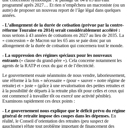
programmé après 2027… Et rien n’empêchera un macroniste (ou un
autre) de proposer un nouveau report de l’âge légal dans quelques
années.
- L’allongement de la durée de cotisation (prévue par la contre-
réforme Touraine en 2014) serait considérablement accéléré :
nous serions à 43 années de cotisations en 2027 au lieu de 2035. La
« concession » de Macron sur les 65 ans se paie donc par un
allongement de la durée de cotisation qui concernera tout le monde.
- La suppression des régimes spéciaux pour les nouveaux
entrants
(« clause du grand-père »). Cela concerne notamment les
agents de la RATP et ceux du gaz et de l’électricité.
Le gouvernement essaie néanmoins de nous vendre, laborieusement,
une réforme à la fois « nécessaire » (pour « sauver » notre régime de
retraite) et « juste » (grâce à une revalorisation des petites retraites et
à la possibilité de départs à la retraite plus tôt pour celles et ceux qui
ont commencé à travailler tôt ou exercé une activité pénible).
Examinons rapidement ces deux points :
- Le gouvernement nous explique que le déficit prévu du régime
général de retraite impose des coupes dans les dépenses.
En
réalité, le Conseil d’orientation des retraites (peu suspect de
gauchisme) réfute tout problème important de financement des