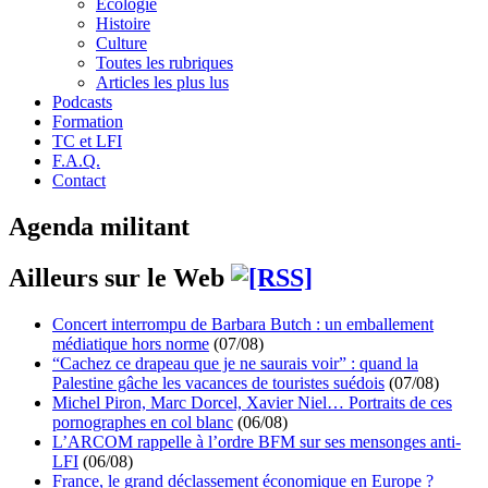
Écologie
Histoire
Culture
Toutes les rubriques
Articles les plus lus
Podcasts
Formation
TC et LFI
F.A.Q.
Contact
Agenda militant
Ailleurs sur le Web
Concert interrompu de Barbara Butch : un emballement
médiatique hors norme
(07/08)
“Cachez ce drapeau que je ne saurais voir” : quand la
Palestine gâche les vacances de touristes suédois
(07/08)
Michel Piron, Marc Dorcel, Xavier Niel… Portraits de ces
pornographes en col blanc
(06/08)
L’ARCOM rappelle à l’ordre BFM sur ses mensonges anti-
LFI
(06/08)
France, le grand déclassement économique en Europe ?