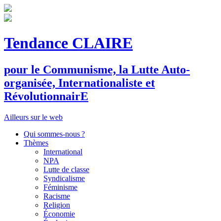
Tendance CLAIRE
pour le
C
ommunisme, la
L
utte
A
uto-
organisée,
I
nternationaliste et
R
évolutionnair
E
Ailleurs sur le web
Qui sommes-nous ?
Thèmes
International
NPA
Lutte de classe
Syndicalisme
Féminisme
Racisme
Religion
Économie