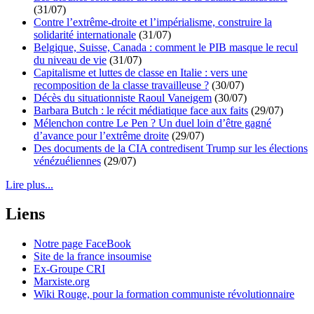
(31/07)
Contre l’extrême-droite et l’impérialisme, construire la
solidarité internationale
(31/07)
Belgique, Suisse, Canada : comment le PIB masque le recul
du niveau de vie
(31/07)
Capitalisme et luttes de classe en Italie : vers une
recomposition de la classe travailleuse ?
(30/07)
Décès du situationniste Raoul Vaneigem
(30/07)
Barbara Butch : le récit médiatique face aux faits
(29/07)
Mélenchon contre Le Pen ? Un duel loin d’être gagné
d’avance pour l’extrême droite
(29/07)
Des documents de la CIA contredisent Trump sur les élections
vénézuéliennes
(29/07)
Lire plus...
Liens
Notre page FaceBook
Site de la france insoumise
Ex-Groupe CRI
Marxiste.org
Wiki Rouge, pour la formation communiste révolutionnaire