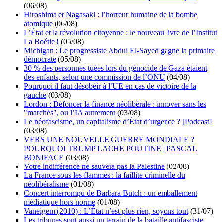
(06/08)
Hiroshima et Nagasaki : l’horreur humaine de la bombe
atomique
(06/08)
L’État et la révolution citoyenne : le nouveau livre de l’Institut
La Boétie !
(05/08)
Michigan : Le progressiste Abdul El-Sayed gagne la primaire
démocrate
(05/08)
30 % des personnes tuées lors du génocide de Gaza étaient
des enfants, selon une commission de l’ONU
(04/08)
Pourquoi il faut désobéir à l’UE en cas de victoire de la
gauche
(03/08)
Lordon : Défoncer la finance néolibérale : innover sans les
"marchés", ou l’IA autrement
(03/08)
Le néofascisme, un capitalisme d’État d’urgence ? [Podcast]
(03/08)
VERS UNE NOUVELLE GUERRE MONDIALE ?
POURQUOI TRUMP LACHE POUTINE | PASCAL
BONIFACE
(03/08)
Votre indifférence ne sauvera pas la Palestine
(02/08)
La France sous les flammes : la faillite criminelle du
néolibéralisme
(01/08)
Concert interrompu de Barbara Butch : un emballement
médiatique hors norme
(01/08)
Vaneigem (2010) : L’État n’est plus rien, soyons tout
(31/07)
Les tribunes sont aussi un terrain de la bataille antifasciste