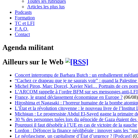
Toutes les rubriques
Articles les plus lus
Podcasts
Formation
TC et LFI
F.A.Q.
Contact
Agenda militant
Ailleurs sur le Web
Concert interrompu de Barbara Butch : un emballement médiat
“Cachez ce drapeau que je ne saurais voir” : quand la Palestine
Michel Piron, Marc Dorcel, Xavier Niel… Portraits de ces porn
L’ARCOM rappelle à l’ordre BFM sur ses mensonges anti-LFI
France, le grand déclassement économique en Europe ?
(06/08)
Hiroshima et Nagasaki : l’horreur humaine de la bombe atomiq
L’État et la révolution citoyenne : le nouveau livre de l’Institut 
Michigan : Le progressiste Abdul El-Sayed gagne la primaire 
30 % des personnes tuées lors du génocide de Gaza étaient de
Pourquoi il faut désobéir à l’UE en cas de victoire de la gauche
Lordon : Défoncer la finance néolibérale : innover sans les "ma
Le néofascisme, un capitalisme d’État d’urgence ? [Podcast]
(0