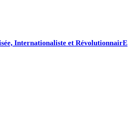
isée,
I
nternationaliste et
R
évolutionnair
E