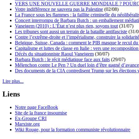
VERS UNE NOUVELLE GUERRE MONDIALE ? POURQ
Votre indifférence ne sauvera pas la Palestine
(02/08)
La France sous les flammes : la faillite criminelle du néolibéral
Concert interrompu de Barbara Butch : un emballement médiat
Vaneigem (2010) : L’État n’est plus rien, soyons tout
(31/07)
Les tribunes sont aussi un terrain de la bataille antifasciste
(31/0
Contre l’extrême-droite et l’impérialisme, construire la solidarit
Belgique, Suisse, Canada : comment le PIB masque le recul du 
Capitalisme et luttes de classe en Italie : vers une recomposition 
Décès du situationniste Raoul Vaneigem
(30/07)
Barbara Butch : le récit médiatique face aux faits
(29/07)
Mélenchon contre Le Pen ? Un duel loin d’être gagné d’avance 
Des documents de la CIA contredisent Trump sur les élections 
Lire plus...
Liens
Notre page FaceBook
Site de la france insoumise
Ex-Groupe CRI
Marxiste.org
Wiki Rouge, pour la formation communiste révolutionnaire