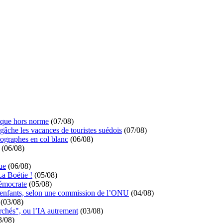
ique hors norme
(07/08)
 gâche les vacances de touristes suédois
(07/08)
ographes en col blanc
(06/08)
(06/08)
ue
(06/08)
La Boétie !
(05/08)
démocrate
(05/08)
s enfants, selon une commission de l’ONU
(04/08)
(03/08)
rchés", ou l’IA autrement
(03/08)
3/08)