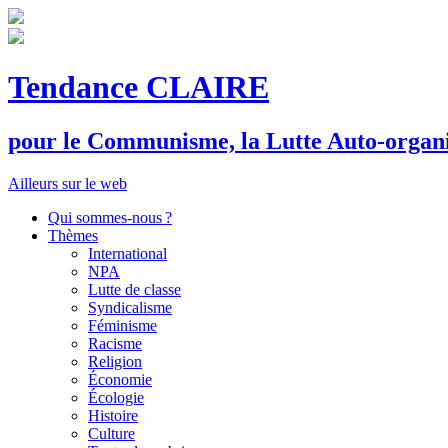
Tendance CLAIRE
pour le
C
ommunisme, la
L
utte
A
uto-organ
Ailleurs sur le web
Qui sommes-nous ?
Thèmes
International
NPA
Lutte de classe
Syndicalisme
Féminisme
Racisme
Religion
Économie
Écologie
Histoire
Culture