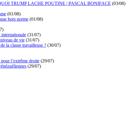
UOI TRUMP LACHE POUTINE | PASCAL BONIFACE
(03/08)
isme
(01/08)
ique hors norme
(01/08)
7)
é internationale
(31/07)
niveau de vie
(31/07)
de la classe travailleuse ?
(30/07)
pour l’extrême droite
(29/07)
vénézuéliennes
(29/07)