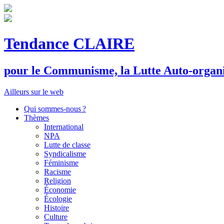
Tendance CLAIRE
pour le
C
ommunisme, la
L
utte
A
uto-organ
Ailleurs sur le web
Qui sommes-nous ?
Thèmes
International
NPA
Lutte de classe
Syndicalisme
Féminisme
Racisme
Religion
Économie
Écologie
Histoire
Culture