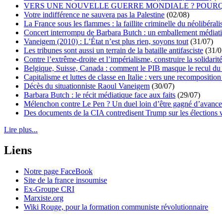
VERS UNE NOUVELLE GUERRE MONDIALE ? POURQ
Votre indifférence ne sauvera pas la Palestine
(02/08)
La France sous les flammes : la faillite criminelle du néolibéral
Concert interrompu de Barbara Butch : un emballement médiat
Vaneigem (2010) : L’État n’est plus rien, soyons tout
(31/07)
Les tribunes sont aussi un terrain de la bataille antifasciste
(31/0
Contre l’extrême-droite et l’impérialisme, construire la solidarit
Belgique, Suisse, Canada : comment le PIB masque le recul du 
Capitalisme et luttes de classe en Italie : vers une recomposition 
Décès du situationniste Raoul Vaneigem
(30/07)
Barbara Butch : le récit médiatique face aux faits
(29/07)
Mélenchon contre Le Pen ? Un duel loin d’être gagné d’avance 
Des documents de la CIA contredisent Trump sur les élections 
Lire plus...
Liens
Notre page FaceBook
Site de la france insoumise
Ex-Groupe CRI
Marxiste.org
Wiki Rouge, pour la formation communiste révolutionnaire