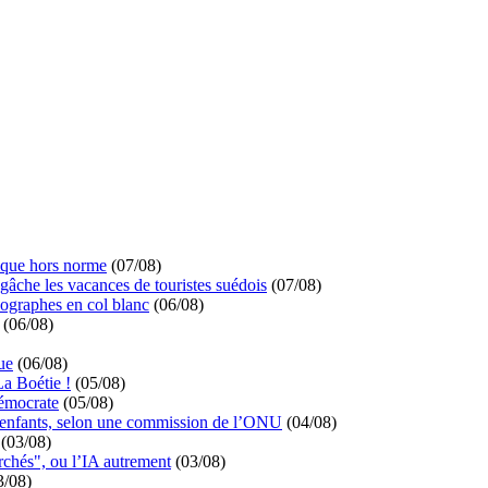
ique hors norme
(07/08)
 gâche les vacances de touristes suédois
(07/08)
ographes en col blanc
(06/08)
(06/08)
ue
(06/08)
La Boétie !
(05/08)
démocrate
(05/08)
s enfants, selon une commission de l’ONU
(04/08)
(03/08)
rchés", ou l’IA autrement
(03/08)
3/08)