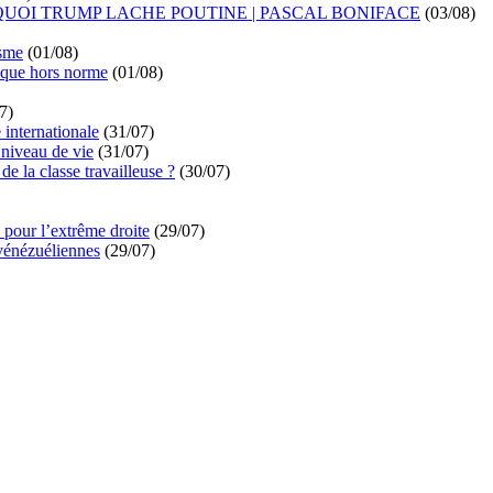
UOI TRUMP LACHE POUTINE | PASCAL BONIFACE
(03/08)
isme
(01/08)
ique hors norme
(01/08)
7)
é internationale
(31/07)
niveau de vie
(31/07)
de la classe travailleuse ?
(30/07)
pour l’extrême droite
(29/07)
vénézuéliennes
(29/07)