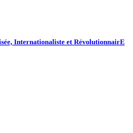
isée,
I
nternationaliste et
R
évolutionnair
E