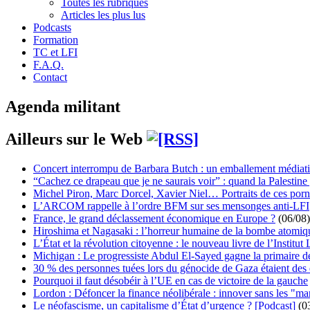
Toutes les rubriques
Articles les plus lus
Podcasts
Formation
TC et LFI
F.A.Q.
Contact
Agenda militant
Ailleurs sur le Web
Concert interrompu de Barbara Butch : un emballement médiat
“Cachez ce drapeau que je ne saurais voir” : quand la Palestine
Michel Piron, Marc Dorcel, Xavier Niel… Portraits de ces porn
L’ARCOM rappelle à l’ordre BFM sur ses mensonges anti-LFI
France, le grand déclassement économique en Europe ?
(06/08)
Hiroshima et Nagasaki : l’horreur humaine de la bombe atomiq
L’État et la révolution citoyenne : le nouveau livre de l’Institut 
Michigan : Le progressiste Abdul El-Sayed gagne la primaire 
30 % des personnes tuées lors du génocide de Gaza étaient de
Pourquoi il faut désobéir à l’UE en cas de victoire de la gauche
Lordon : Défoncer la finance néolibérale : innover sans les "ma
Le néofascisme, un capitalisme d’État d’urgence ? [Podcast]
(0