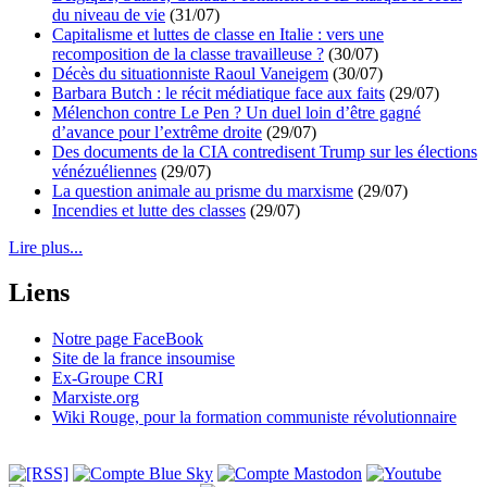
du niveau de vie
(31/07)
Capitalisme et luttes de classe en Italie : vers une
recomposition de la classe travailleuse ?
(30/07)
Décès du situationniste Raoul Vaneigem
(30/07)
Barbara Butch : le récit médiatique face aux faits
(29/07)
Mélenchon contre Le Pen ? Un duel loin d’être gagné
d’avance pour l’extrême droite
(29/07)
Des documents de la CIA contredisent Trump sur les élections
vénézuéliennes
(29/07)
La question animale au prisme du marxisme
(29/07)
Incendies et lutte des classes
(29/07)
Lire plus...
Liens
Notre page FaceBook
Site de la france insoumise
Ex-Groupe CRI
Marxiste.org
Wiki Rouge, pour la formation communiste révolutionnaire