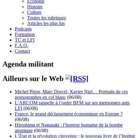
Écologie
Histoire
Culture
Toutes les rubriques
Articles les plus lus
Podcasts
Formation
TC et LFI
F.A.Q.
Contact
Agenda militant
Ailleurs sur le Web
Michel Piron, Marc Dorcel, Xavier Niel… Portraits de ces
pornographes en col blanc
(06/08)
L’ARCOM rappelle à l’ordre BFM sur ses mensonges anti-
LFI
(06/08)
France, le grand déclassement économique en Europe ?
(06/08)
Hiroshima et Nagasaki : l’horreur humaine de la bombe
atomique
(06/08)
L’État et la révolution citoyenne : le nouveau livre de l’Institut