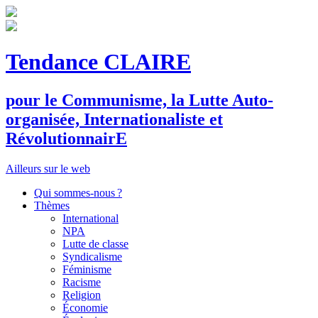
Tendance CLAIRE
pour le
C
ommunisme, la
L
utte
A
uto-
organisée,
I
nternationaliste et
R
évolutionnair
E
Ailleurs sur le web
Qui sommes-nous ?
Thèmes
International
NPA
Lutte de classe
Syndicalisme
Féminisme
Racisme
Religion
Économie