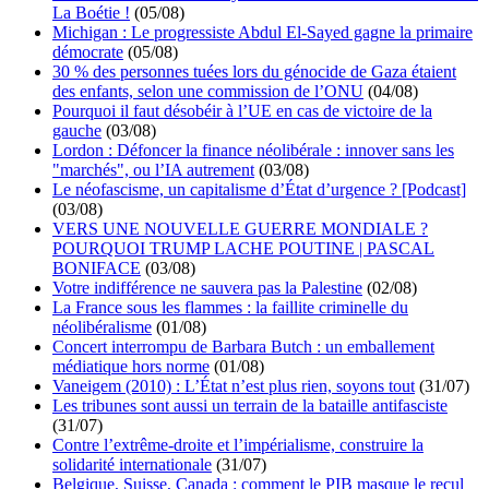
La Boétie !
(05/08)
Michigan : Le progressiste Abdul El-Sayed gagne la primaire
démocrate
(05/08)
30 % des personnes tuées lors du génocide de Gaza étaient
des enfants, selon une commission de l’ONU
(04/08)
Pourquoi il faut désobéir à l’UE en cas de victoire de la
gauche
(03/08)
Lordon : Défoncer la finance néolibérale : innover sans les
"marchés", ou l’IA autrement
(03/08)
Le néofascisme, un capitalisme d’État d’urgence ? [Podcast]
(03/08)
VERS UNE NOUVELLE GUERRE MONDIALE ?
POURQUOI TRUMP LACHE POUTINE | PASCAL
BONIFACE
(03/08)
Votre indifférence ne sauvera pas la Palestine
(02/08)
La France sous les flammes : la faillite criminelle du
néolibéralisme
(01/08)
Concert interrompu de Barbara Butch : un emballement
médiatique hors norme
(01/08)
Vaneigem (2010) : L’État n’est plus rien, soyons tout
(31/07)
Les tribunes sont aussi un terrain de la bataille antifasciste
(31/07)
Contre l’extrême-droite et l’impérialisme, construire la
solidarité internationale
(31/07)
Belgique, Suisse, Canada : comment le PIB masque le recul