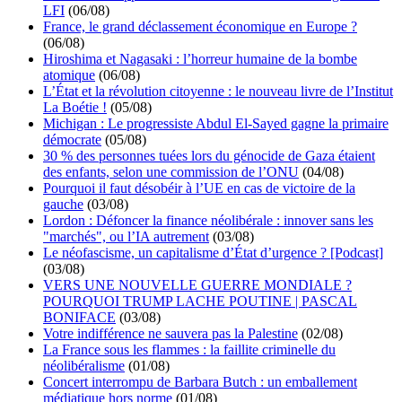
LFI
(06/08)
France, le grand déclassement économique en Europe ?
(06/08)
Hiroshima et Nagasaki : l’horreur humaine de la bombe
atomique
(06/08)
L’État et la révolution citoyenne : le nouveau livre de l’Institut
La Boétie !
(05/08)
Michigan : Le progressiste Abdul El-Sayed gagne la primaire
démocrate
(05/08)
30 % des personnes tuées lors du génocide de Gaza étaient
des enfants, selon une commission de l’ONU
(04/08)
Pourquoi il faut désobéir à l’UE en cas de victoire de la
gauche
(03/08)
Lordon : Défoncer la finance néolibérale : innover sans les
"marchés", ou l’IA autrement
(03/08)
Le néofascisme, un capitalisme d’État d’urgence ? [Podcast]
(03/08)
VERS UNE NOUVELLE GUERRE MONDIALE ?
POURQUOI TRUMP LACHE POUTINE | PASCAL
BONIFACE
(03/08)
Votre indifférence ne sauvera pas la Palestine
(02/08)
La France sous les flammes : la faillite criminelle du
néolibéralisme
(01/08)
Concert interrompu de Barbara Butch : un emballement
médiatique hors norme
(01/08)