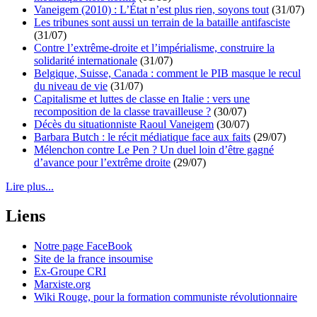
Vaneigem (2010) : L’État n’est plus rien, soyons tout
(31/07)
Les tribunes sont aussi un terrain de la bataille antifasciste
(31/07)
Contre l’extrême-droite et l’impérialisme, construire la
solidarité internationale
(31/07)
Belgique, Suisse, Canada : comment le PIB masque le recul
du niveau de vie
(31/07)
Capitalisme et luttes de classe en Italie : vers une
recomposition de la classe travailleuse ?
(30/07)
Décès du situationniste Raoul Vaneigem
(30/07)
Barbara Butch : le récit médiatique face aux faits
(29/07)
Mélenchon contre Le Pen ? Un duel loin d’être gagné
d’avance pour l’extrême droite
(29/07)
Lire plus...
Liens
Notre page FaceBook
Site de la france insoumise
Ex-Groupe CRI
Marxiste.org
Wiki Rouge, pour la formation communiste révolutionnaire