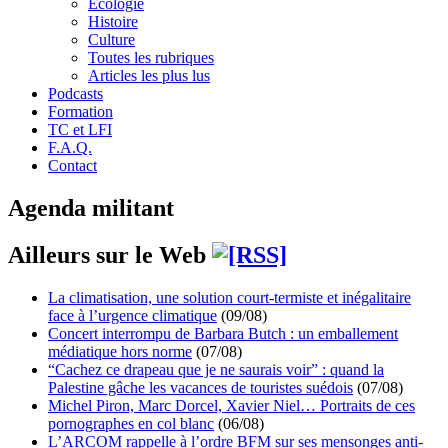
Écologie
Histoire
Culture
Toutes les rubriques
Articles les plus lus
Podcasts
Formation
TC et LFI
F.A.Q.
Contact
Agenda militant
Ailleurs sur le Web
La climatisation, une solution court-termiste et inégalitaire
face à l’urgence climatique
(09/08)
Concert interrompu de Barbara Butch : un emballement
médiatique hors norme
(07/08)
“Cachez ce drapeau que je ne saurais voir” : quand la
Palestine gâche les vacances de touristes suédois
(07/08)
Michel Piron, Marc Dorcel, Xavier Niel… Portraits de ces
pornographes en col blanc
(06/08)
L’ARCOM rappelle à l’ordre BFM sur ses mensonges anti-