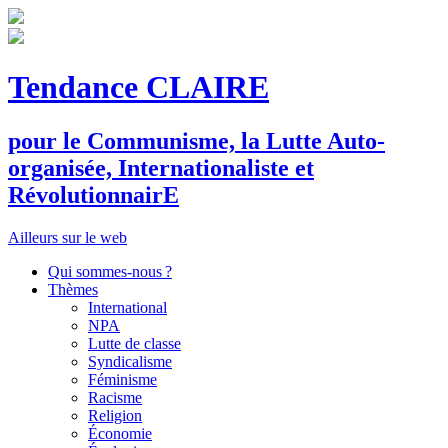
Tendance CLAIRE
pour le
C
ommunisme, la
L
utte
A
uto-
organisée,
I
nternationaliste et
R
évolutionnair
E
Ailleurs sur le web
Qui sommes-nous ?
Thèmes
International
NPA
Lutte de classe
Syndicalisme
Féminisme
Racisme
Religion
Économie