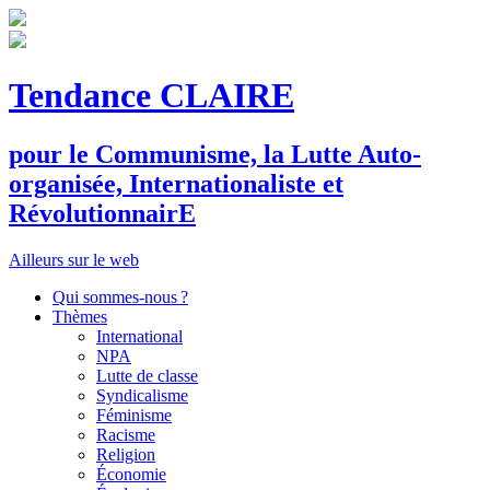
Tendance CLAIRE
pour le
C
ommunisme, la
L
utte
A
uto-
organisée,
I
nternationaliste et
R
évolutionnair
E
Ailleurs sur le web
Qui sommes-nous ?
Thèmes
International
NPA
Lutte de classe
Syndicalisme
Féminisme
Racisme
Religion
Économie