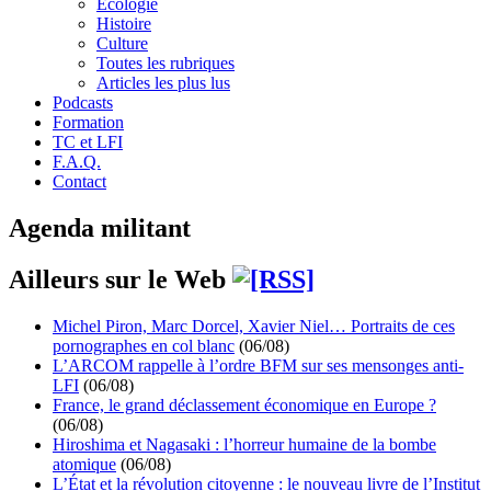
Écologie
Histoire
Culture
Toutes les rubriques
Articles les plus lus
Podcasts
Formation
TC et LFI
F.A.Q.
Contact
Agenda militant
Ailleurs sur le Web
Michel Piron, Marc Dorcel, Xavier Niel… Portraits de ces
pornographes en col blanc
(06/08)
L’ARCOM rappelle à l’ordre BFM sur ses mensonges anti-
LFI
(06/08)
France, le grand déclassement économique en Europe ?
(06/08)
Hiroshima et Nagasaki : l’horreur humaine de la bombe
atomique
(06/08)
L’État et la révolution citoyenne : le nouveau livre de l’Institut