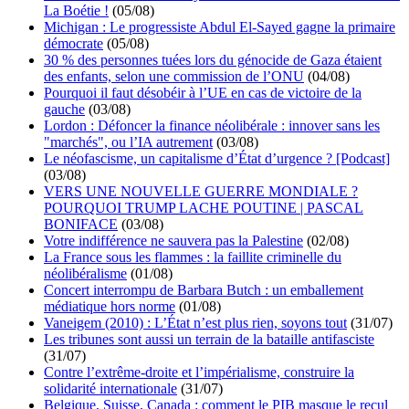
La Boétie !
(05/08)
Michigan : Le progressiste Abdul El-Sayed gagne la primaire
démocrate
(05/08)
30 % des personnes tuées lors du génocide de Gaza étaient
des enfants, selon une commission de l’ONU
(04/08)
Pourquoi il faut désobéir à l’UE en cas de victoire de la
gauche
(03/08)
Lordon : Défoncer la finance néolibérale : innover sans les
"marchés", ou l’IA autrement
(03/08)
Le néofascisme, un capitalisme d’État d’urgence ? [Podcast]
(03/08)
VERS UNE NOUVELLE GUERRE MONDIALE ?
POURQUOI TRUMP LACHE POUTINE | PASCAL
BONIFACE
(03/08)
Votre indifférence ne sauvera pas la Palestine
(02/08)
La France sous les flammes : la faillite criminelle du
néolibéralisme
(01/08)
Concert interrompu de Barbara Butch : un emballement
médiatique hors norme
(01/08)
Vaneigem (2010) : L’État n’est plus rien, soyons tout
(31/07)
Les tribunes sont aussi un terrain de la bataille antifasciste
(31/07)
Contre l’extrême-droite et l’impérialisme, construire la
solidarité internationale
(31/07)
Belgique, Suisse, Canada : comment le PIB masque le recul