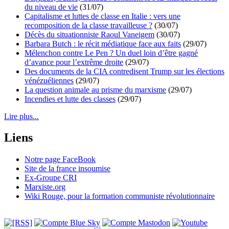
du niveau de vie
(31/07)
Capitalisme et luttes de classe en Italie : vers une
recomposition de la classe travailleuse ?
(30/07)
Décès du situationniste Raoul Vaneigem
(30/07)
Barbara Butch : le récit médiatique face aux faits
(29/07)
Mélenchon contre Le Pen ? Un duel loin d’être gagné
d’avance pour l’extrême droite
(29/07)
Des documents de la CIA contredisent Trump sur les élections
vénézuéliennes
(29/07)
La question animale au prisme du marxisme
(29/07)
Incendies et lutte des classes
(29/07)
Lire plus...
Liens
Notre page FaceBook
Site de la france insoumise
Ex-Groupe CRI
Marxiste.org
Wiki Rouge, pour la formation communiste révolutionnaire