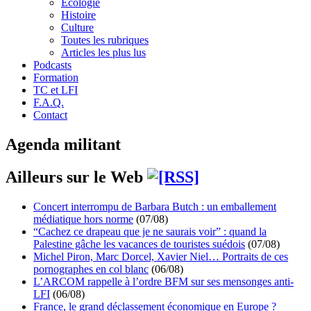
Écologie
Histoire
Culture
Toutes les rubriques
Articles les plus lus
Podcasts
Formation
TC et LFI
F.A.Q.
Contact
Agenda militant
Ailleurs sur le Web
Concert interrompu de Barbara Butch : un emballement
médiatique hors norme
(07/08)
“Cachez ce drapeau que je ne saurais voir” : quand la
Palestine gâche les vacances de touristes suédois
(07/08)
Michel Piron, Marc Dorcel, Xavier Niel… Portraits de ces
pornographes en col blanc
(06/08)
L’ARCOM rappelle à l’ordre BFM sur ses mensonges anti-
LFI
(06/08)
France, le grand déclassement économique en Europe ?