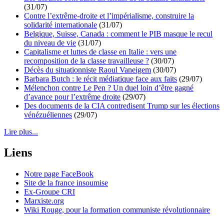
(31/07)
Contre l’extrême-droite et l’impérialisme, construire la
solidarité internationale
(31/07)
Belgique, Suisse, Canada : comment le PIB masque le recul
du niveau de vie
(31/07)
Capitalisme et luttes de classe en Italie : vers une
recomposition de la classe travailleuse ?
(30/07)
Décès du situationniste Raoul Vaneigem
(30/07)
Barbara Butch : le récit médiatique face aux faits
(29/07)
Mélenchon contre Le Pen ? Un duel loin d’être gagné
d’avance pour l’extrême droite
(29/07)
Des documents de la CIA contredisent Trump sur les élections
vénézuéliennes
(29/07)
Lire plus...
Liens
Notre page FaceBook
Site de la france insoumise
Ex-Groupe CRI
Marxiste.org
Wiki Rouge, pour la formation communiste révolutionnaire