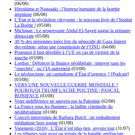
(06/08)
Hiroshima et Nagasaki : l’horreur humaine de la bombe
atomique
(06/08)
L’État et la révolution citoyenne : le nouveau livre de l’Institut
La Boétie !
(05/08)
Michigan : Le progressiste Abdul El-Sayed gagne la primaire
démocrate
(05/08)
30 % des personnes tuées lors du génocide de Gaza étaient
des enfants, selon une commission de l’ONU
(04/08)
Pourquoi il faut désobéir à l’UE en cas de victoire de la
gauche
(03/08)
Lordon : Défoncer la finance néolibérale : innover sans les
"marchés", ou l’IA autrement
(03/08)
Le néofascisme, un capitalisme d’État d’urgence ? [Podcast]
(03/08)
VERS UNE NOUVELLE GUERRE MONDIALE ?
POURQUOI TRUMP LACHE POUTINE | PASCAL
BONIFACE
(03/08)
Votre indifférence ne sauvera pas la Palestine
(02/08)
La France sous les flammes : la faillite criminelle du
néolibéralisme
(01/08)
Concert interrompu de Barbara Butch : un emballement
médiatique hors norme
(01/08)
Vaneigem (2010) : L’État n’est plus rien, soyons tout
(31/07)
Les tribunes sont aussi un terrain de la bataille antifasciste