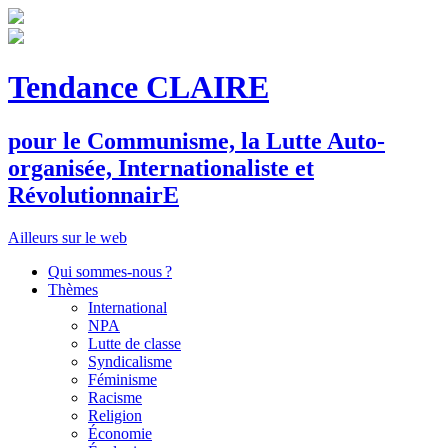
Tendance CLAIRE
pour le
C
ommunisme, la
L
utte
A
uto-
organisée,
I
nternationaliste et
R
évolutionnair
E
Ailleurs sur le web
Qui sommes-nous ?
Thèmes
International
NPA
Lutte de classe
Syndicalisme
Féminisme
Racisme
Religion
Économie