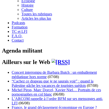
Écologie
Histoire
Culture
Toutes les rubriques
Articles les plus lus
Podcasts
Formation
TC et LFI
F.A.Q.
Contact
Agenda militant
Ailleurs sur le Web
Concert interrompu de Barbara Butch : un emballement
médiatique hors norme
(07/08)
“Cachez ce drapeau que je ne saurais voir” : quand la
Palestine gâche les vacances de touristes suédois
(07/08)
Michel Piron, Marc Dorcel, Xavier Niel… Portraits de ces
pornographes en col blanc
(06/08)
L’ARCOM rappelle à l’ordre BFM sur ses mensonges anti-
LFI
(06/08)
France, le grand déclassement économique en Europe ?