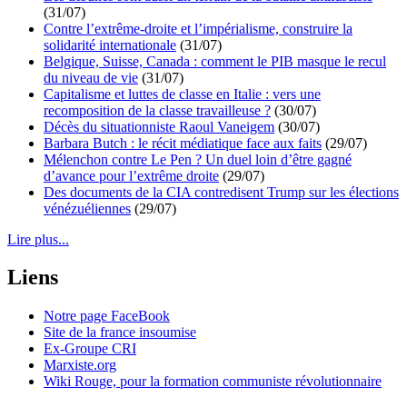
(31/07)
Contre l’extrême-droite et l’impérialisme, construire la
solidarité internationale
(31/07)
Belgique, Suisse, Canada : comment le PIB masque le recul
du niveau de vie
(31/07)
Capitalisme et luttes de classe en Italie : vers une
recomposition de la classe travailleuse ?
(30/07)
Décès du situationniste Raoul Vaneigem
(30/07)
Barbara Butch : le récit médiatique face aux faits
(29/07)
Mélenchon contre Le Pen ? Un duel loin d’être gagné
d’avance pour l’extrême droite
(29/07)
Des documents de la CIA contredisent Trump sur les élections
vénézuéliennes
(29/07)
Lire plus...
Liens
Notre page FaceBook
Site de la france insoumise
Ex-Groupe CRI
Marxiste.org
Wiki Rouge, pour la formation communiste révolutionnaire