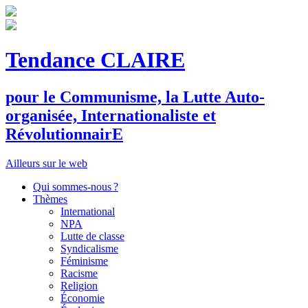
Tendance CLAIRE
pour le
C
ommunisme, la
L
utte
A
uto-
organisée,
I
nternationaliste et
R
évolutionnair
E
Ailleurs sur le web
Qui sommes-nous ?
Thèmes
International
NPA
Lutte de classe
Syndicalisme
Féminisme
Racisme
Religion
Économie