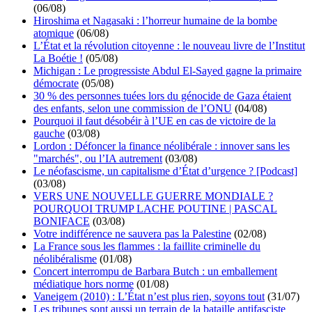
(06/08)
Hiroshima et Nagasaki : l’horreur humaine de la bombe
atomique
(06/08)
L’État et la révolution citoyenne : le nouveau livre de l’Institut
La Boétie !
(05/08)
Michigan : Le progressiste Abdul El-Sayed gagne la primaire
démocrate
(05/08)
30 % des personnes tuées lors du génocide de Gaza étaient
des enfants, selon une commission de l’ONU
(04/08)
Pourquoi il faut désobéir à l’UE en cas de victoire de la
gauche
(03/08)
Lordon : Défoncer la finance néolibérale : innover sans les
"marchés", ou l’IA autrement
(03/08)
Le néofascisme, un capitalisme d’État d’urgence ? [Podcast]
(03/08)
VERS UNE NOUVELLE GUERRE MONDIALE ?
POURQUOI TRUMP LACHE POUTINE | PASCAL
BONIFACE
(03/08)
Votre indifférence ne sauvera pas la Palestine
(02/08)
La France sous les flammes : la faillite criminelle du
néolibéralisme
(01/08)
Concert interrompu de Barbara Butch : un emballement
médiatique hors norme
(01/08)
Vaneigem (2010) : L’État n’est plus rien, soyons tout
(31/07)
Les tribunes sont aussi un terrain de la bataille antifasciste